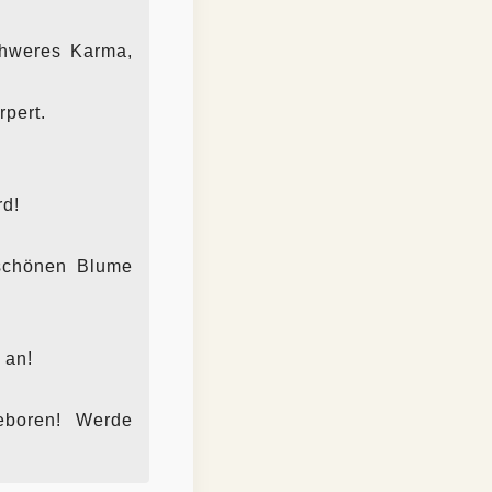
chweres Karma,
rpert.
rd!
rschönen Blume
 an!
eboren! Werde