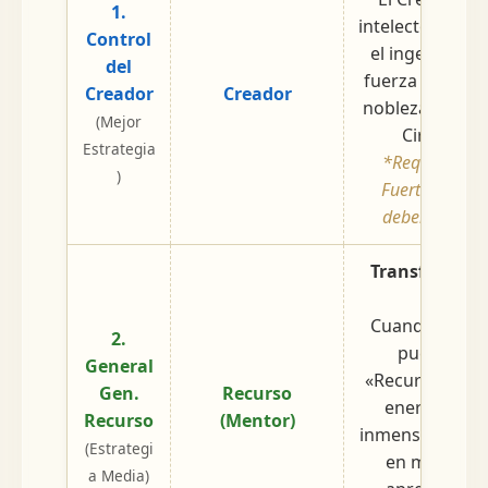
1.
intelecto y la e
Control
el ingenio par
del
fuerza pura cre
Creador
Creador
nobleza (ej. Alt
(Mejor
Cirujanos d
Estrategia
*Requisito: El
)
Fuerte; Cread
deben estar e
Transformar 
Ami
Cuando el Yo e
2.
puede lucha
General
«Recurso» para
Gen.
Recurso
energía. Tra
Recurso
(Mentor)
inmensa presió
(Estrategi
en motivaci
a Media)