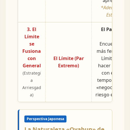
aprendizaje
*Adecuado par
Estrategas,
3. El
El Pacto del 
Límite
Guer
se
Encuentre un
Fusiona
más feroz que e
con
El Límite (Par
Límite / Lám.
General
Extremo)
hacer un pact
con él. Aunq
(Estrategi
temporal, es e
a
«negociar con 
Arriesgad
riesgo extrema
a)
Perspectiva Japonesa
La Naturaleza «Oyabun» de