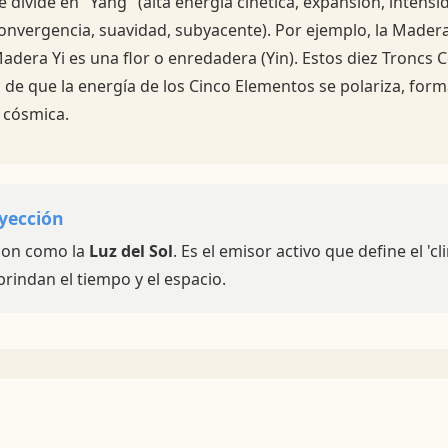
e divide en "Yang" (alta energía cinética, expansión, intensid
convergencia, suavidad, subyacente). Por ejemplo, la Madera
adera Yi es una flor o enredadera (Yin). Estos diez Troncs Ce
de que la energía de los Cinco Elementos se polariza, for
 cósmica.
yección
 son como la
Luz del Sol
. Es el emisor activo que define el 'c
rindan el tiempo y el espacio.