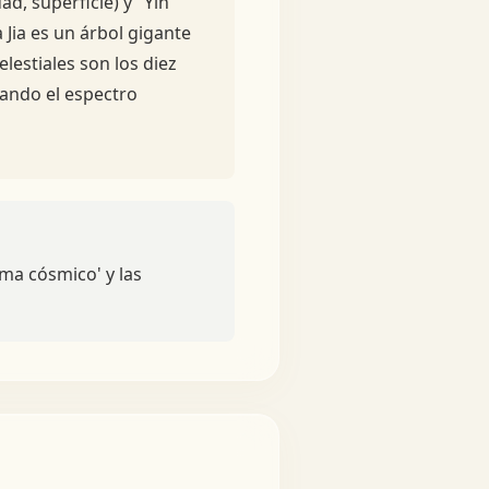
ad, superficie) y "Yin"
 Jia es un árbol gigante
lestiales son los diez
mando el espectro
lima cósmico' y las