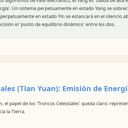
 los algoritmos de Fate Mechanics, el Yang es 'salida de alta e
rgía'. Un sistema perpetuamente en estado Yang se sobreca
perpetuamente en estado Yin se estancará en el silencio abs
cisión el 'punto de equilibrio dinámico' entre los dos.
iales (Tian Yuan): Emisión de Energ
, el papel de los 'Troncos Celestiales' queda claro: represe
ia la Tierra.