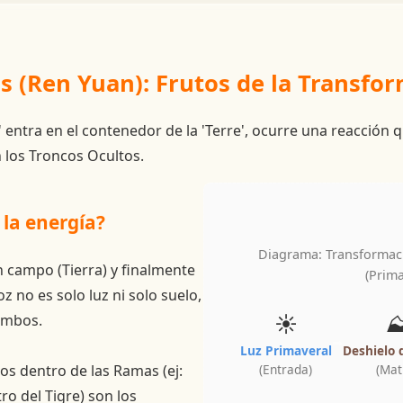
s (Ren Yuan): Frutos de la Transfo
' entra en el contenedor de la 'Terre', ocurre una reacción 
 los Troncos Ocultos.
la energía?
Diagrama: Transformaci
un campo (Tierra) y finalmente
(Prima
oz no es solo luz ni solo suelo,
☀️
⛰
ambos.
➡
Luz Primaveral
Deshielo 
tos dentro de las Ramas (ej:
(Entrada)
(Mat
ro del Tigre) son los