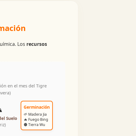
rmación
química. Los
recursos
ón en el mes del Tigre
vera)
️
Germinación
🌱 Madera Jia
➡
del Suelo
🔥 Fuego Bing
riz)
🟤 Tierra Wu