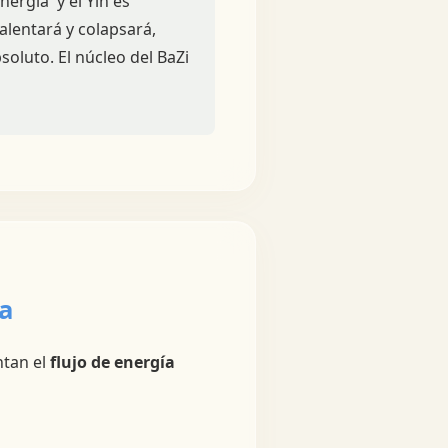
nergía' y el Yin es
lentará y colapsará,
oluto. El núcleo del BaZi
ía
ntan el
flujo de energía