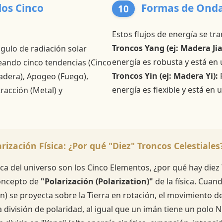
 los Cinco
Formas de Onda
10
Estos flujos de energía se t
Troncos Yang (ej: Madera Jia
ngulo de radiación solar
energía es robusta y está en 
ando cinco tendencias (Cinco
Troncos Yin (ej: Madera Yi):
R
adera), Apogeo (Fuego),
energía es flexible y está en 
racción (Metal) y
ización Física: ¿Por qué "Diez" Troncos Celestiales
ca del universo son los Cinco Elementos, ¿por qué hay diez 
concepto de
"Polarización (Polarization)"
de la física. Cuan
n) se proyecta sobre la Tierra en rotación, el movimiento de
división de polaridad, al igual que un imán tiene un polo N