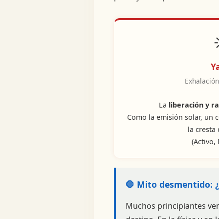
Y
Exhalación
La
liberación y r
Como la emisión solar, un
la cresta
(Activo,
🛑 Mito desmentido: ¿S
Muchos principiantes ven 