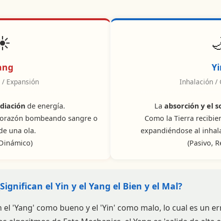
☀️

ang
Y
 / Expansión
Inhalación /
La
absorción y el 
adiación
de energía.
Como la Tierra recibie
 corazón bombeando sangre o
expandiéndose al inhalar
 de una ola.
(Pasivo, R
 Dinámico)
ignifican el Yin y el Yang el Bien y el Mal?
el 'Yang' como bueno y el 'Yin' como malo, lo cual es un erro