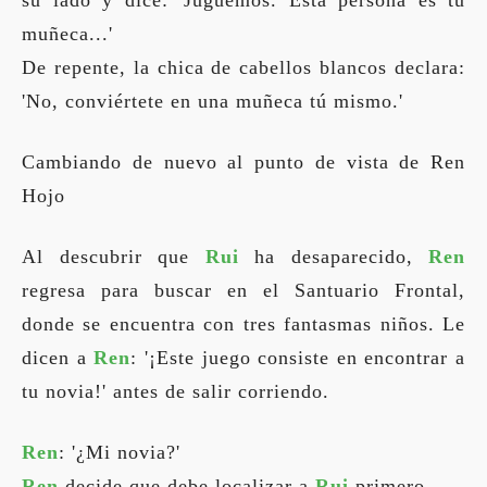
su lado y dice: 'Juguemos. Esta persona es tu
muñeca...'
De repente, la chica de cabellos blancos declara:
'No, conviértete en una muñeca tú mismo.'
Cambiando de nuevo al punto de vista de Ren
Hojo
Al descubrir que
Rui
ha desaparecido,
Ren
regresa para buscar en el Santuario Frontal,
donde se encuentra con tres fantasmas niños. Le
dicen a
Ren
: '¡Este juego consiste en encontrar a
tu novia!' antes de salir corriendo.
Ren
: '¿Mi novia?'
Ren
decide que debe localizar a
Rui
primero.