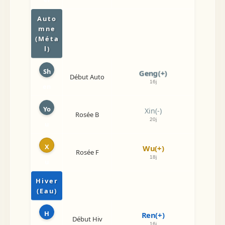
Auto
mne
(Méta
l)
Sh
Geng(+)
Ren(+)
Début Auto
16j
7j
en
Yo
Xin(-)
Rosée B
-
20j
u
X
Wu(+)
Ding(-)
Rosée F
18j
3j
u
Hiver
(Eau)
H
Ren(+)
Jia(+)
Début Hiv
16j
7j