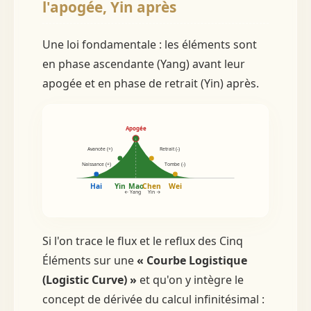
l'apogée, Yin après
Une loi fondamentale : les éléments sont
en phase ascendante (Yang) avant leur
apogée et en phase de retrait (Yin) après.
Apogée
Avancée (+)
Retrait (-)
Naissance (+)
Tombe (-)
Hai
Yin
Mao
Chen
Wei
← Yang
Yin →
Si l'on trace le flux et le reflux des Cinq
Éléments sur une
« Courbe Logistique
(Logistic Curve) »
et qu'on y intègre le
concept de dérivée du calcul infinitésimal :