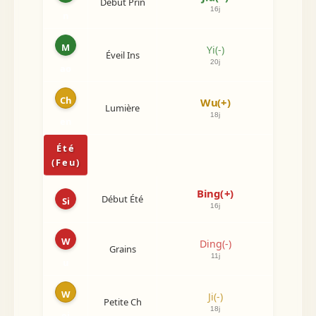
Début Prin
)
16j
n
7j
M
Yi(-)
Éveil Ins
-
20j
ao
Ch
Wu(+)
Gui(-)
Lumière
18j
3j
en
Été
(Feu)
Geng(
Bing(+)
Début Été
+)
Si
16j
7j
W
Ding(-)
Ji(-)
Grains
11j
9j
u
W
Ji(-)
Yi(-)
Petite Ch
18j
3j
ei