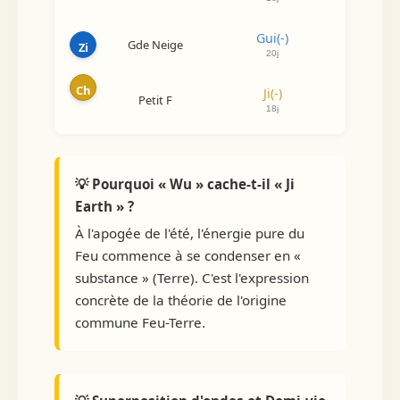
ai
Gui(-)
Gde Neige
-
Zi
20j
Ch
Ji(-)
Xin(-)
Petit F
18j
3j
ou
💡 Pourquoi « Wu » cache-t-il « Ji
Earth » ?
À l'apogée de l'été, l'énergie pure du
Feu commence à se condenser en «
substance » (Terre). C'est l'expression
concrète de la théorie de l'origine
commune Feu-Terre.