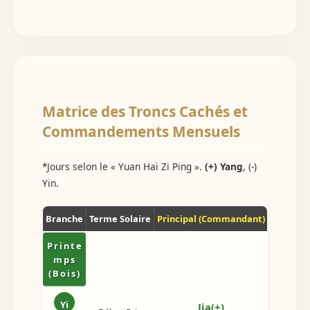
Matrice des Troncs Cachés et
Commandements Mensuels
*Jours selon le « Yuan Hai Zi Ping ».
(+) Yang
, (-)
Yin.
Branche
Terme Solaire
Principal (Commandant)
Médian
Printe
mps
(Bois)
Bing(+
Yi
Jia(+)