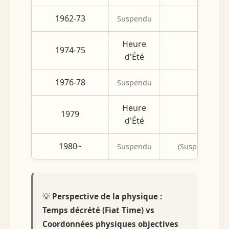
1962-73
Suspendu
(Auc
Heure
1974-75
04/01 -
d'Été
1976-78
Suspendu
(Auc
Heure
1979
07/01 -
d'Été
1980~
Suspendu
(Suspendu jusq
💡
Perspective de la physique :
Temps décrété (Fiat Time) vs
Coordonnées physiques objectives