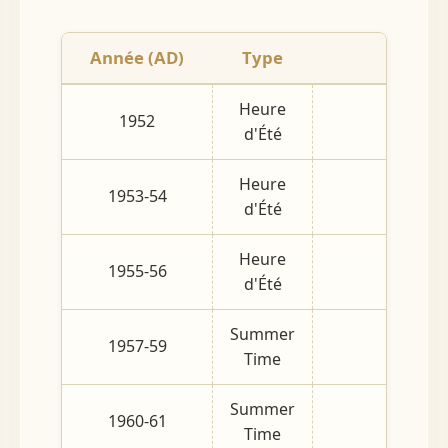
Année (AD)
Type
Péri
Heure
1952
03/01 -
d'Été
Heure
1953-54
04/01 -
d'Été
Heure
1955-56
04/01 -
d'Été
Summer
1957-59
04/01 -
Time
Summer
1960-61
06/01 -
Time