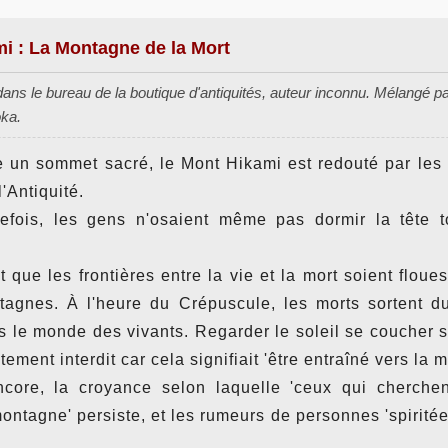
i : La Montagne de la Mort
dans le bureau de la boutique d'antiquités, auteur inconnu. Mélangé pa
oka.
un sommet sacré, le Mont Hikami est redouté par les 
'Antiquité.
refois, les gens n'osaient même pas dormir la tête t
 que les frontières entre la vie et la mort soient floue
agnes. À l'heure du Crépuscule, les morts sortent 
s le monde des vivants. Regarder le soleil se coucher 
ctement interdit car cela signifiait 'être entraîné vers la m
ncore, la croyance selon laquelle 'ceux qui cherchen
 montagne' persiste, et les rumeurs de personnes 'spirit