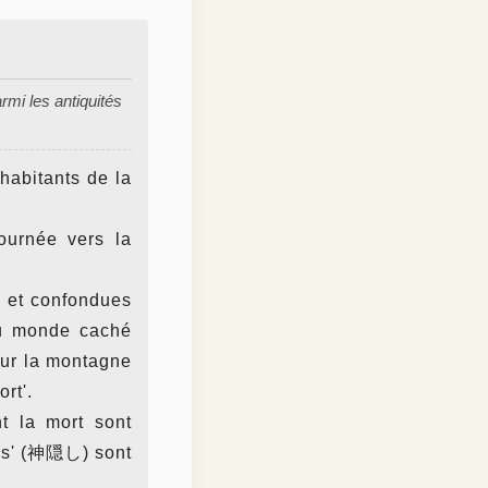
rmi les antiquités
habitants de la
ournée vers la
s et confondues
du monde caché
sur la montagne
ort'.
t la mort sont
ées' (神隠し) sont