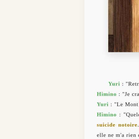
Yuri
: "Retr
Himino
: "Je cr
Yuri
: "Le Mont
Himino
: "Quel
suicide notoire
elle ne m'a rien d