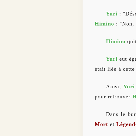
Yuri
: "Déso
Himino
: "Non, s
Himino
quit
Yuri
eut éga
était liée à cett
Ainsi,
Yuri
pour retrouver
H
Dans le bur
Mort
et
Légende