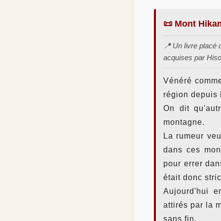
📜 Mont Hikam
📍 Un livre placé 
acquises par His
Vénéré comme 
région depuis l
On dit qu'aut
montagne.
La rumeur veut
dans ces mont
pour errer dan
était donc stri
Aujourd'hui e
attirés par la
sans fin.