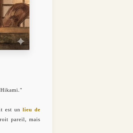
t Hikami."
it est un
lieu de
oit pareil, mais