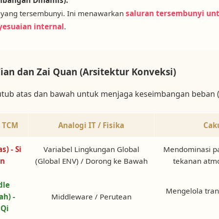
yang tersembunyi. Ini menawarkan
saluran tersembunyi un
yesuaian internal
.
 Tian dan Zai Quan (Arsitektur Konveksi)
kutub atas dan bawah untuk menjaga keseimbangan beban (
h TCM
Analogi IT / Fisika
Cak
s) - Si
Variabel Lingkungan Global
Mendominasi pa
an
(Global ENV) / Dorong ke Bawah
tekanan atmo
dle
Mengelola trans
ah) -
Middleware / Perutean
 Qi