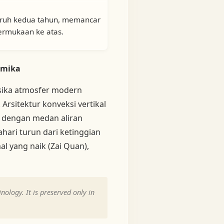
ruh kedua tahun, memancar
ermukaan ke atas.
amika
isika atmosfer modern
 Arsitektur konveksi vertikal
ok dengan medan aliran
hari turun dari ketinggian
l yang naik (Zai Quan),
ology. It is preserved only in