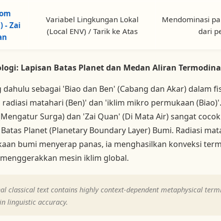
tom
Variabel Lingkungan Lokal
Mendominasi pa
 - Zai
(Local ENV) / Tarik ke Atas
dari p
an
logi: Lapisan Batas Planet dan Medan Aliran Termodin
 dahulu sebagai 'Biao dan Ben' (Cabang dan Akar) dalam f
radiasi matahari (Ben)' dan 'iklim mikro permukaan (Biao)'.
' (Mengatur Surga) dan 'Zai Quan' (Di Mata Air) sangat coc
Batas Planet (Planetary Boundary Layer) Bumi. Radiasi mata
ukaan bumi menyerap panas, ia menghasilkan konveksi terma
menggerakkan mesin iklim global.
al classical text contains highly context-dependent metaphysical termin
n linguistic accuracy.