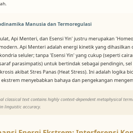
ah.
modinamika Manusia dan Termoregulasi
lat, Api Menteri, dan Esensi Yin' justru merupakan 'Homeo
dern. Api Menteri adalah energi kinetik yang dihasilkan 
dria seluler; tanpa 'Esensi Yin' yang cukup (seperti cairan
araf parasimpatis) untuk bertindak sebagai pendingin, se
osis akibat Stres Panas (Heat Stress). Ini adalah logika b
tas ekstrem menyebabkan bahaya dan pengekangan menge
al classical text contains highly context-dependent metaphysical termin
n linguistic accuracy.
nansi Energi Ekstrem: Interferensi Kon