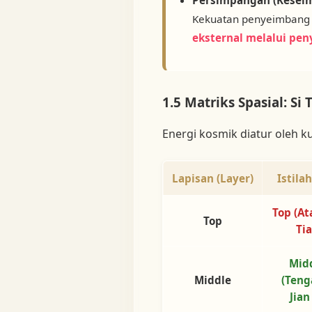
Kekuatan penyeimbang 
eksternal melalui pen
1.5 Matriks Spasial: Si
Energi kosmik diatur oleh 
Lapisan (Layer)
Istila
Top (Ata
Top
Ti
Mid
Middle
(Teng
Jian