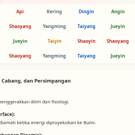
Api
Kering
Dingin
Angin
Shaoyang
Yangming
Taiyang
Jueyin
Jueyin
Taiyin
Shaoyin
Shaoyang
Shaoyang
Yangming
Taiyang
Jueyin
ar, Cabang, dan Persimpangan
 menggerakkan iklim dan fisiologi.
rface):
diamati ketika energi diproyeksikan ke Bumi.
mbangan Dinamis):