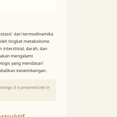
stasis' dari termodinamika
oleh tingkat metabolisme
 interstisial, darah, dan
l akan mengalami
iologis yang mendasari
mbalikan keseimbangan.
ology. It is preserved only in
struktif