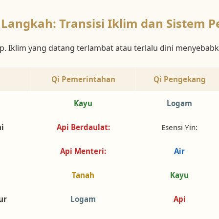
 Langkah: Transisi Iklim dan Sistem P
p. Iklim yang datang terlambat atau terlalu dini menyeba
Qi Pemerintahan
Qi Pengekang
Kayu
Logam
i
Api Berdaulat:
Esensi Yin:
Api Menteri:
Air
Tanah
Kayu
ur
Logam
Api