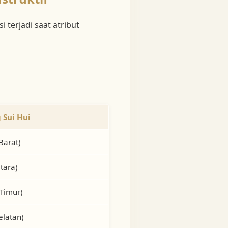
 terjadi saat atribut
 Sui Hui
Barat)
Utara)
Timur)
elatan)