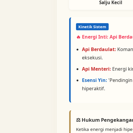
Salju Kecil
Kinetik Sistem
🔥 Energi Inti: Api Berda
Api Berdaulat:
Komand
eksekusi.
Api Menteri:
Energi ki
Esensi Yin:
'Pendingin
hiperaktif.
⚖️ Hukum Pengekanga
Ketika energi menjadi hip