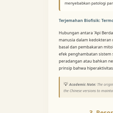
menyebabkan patologi par
Terjemahan Biofisik: Ter
Hubungan antara 'Api Berdau
manusia dalam kedokteran mo
basal dan pembakaran mitokon
efek penghambatan sistem s
peradangan atau bahkan nekr
prinsip bahwa hiperaktivi
💡
Academic Note:
The origin
the Chinese versions to maintai
3. Reso