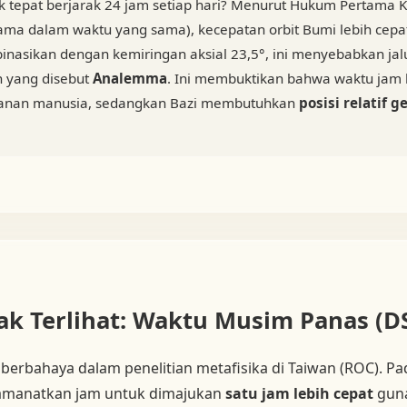
k tepat berjarak 24 jam setiap hari? Menurut Hukum Pertama Kep
ma dalam waktu yang sama), kecepatan orbit Bumi lebih cepat 
binasikan dengan kemiringan aksial 23,5°, ini menyebabkan ja
 yang disebut
Analemma
. Ini membuktikan bahwa waktu jam ha
manan manusia, sedangkan Bazi membutuhkan
posisi relatif 
k Terlihat: Waktu Musim Panas (D
 berbahaya dalam penelitian metafisika di Taiwan (ROC). P
amanatkan jam untuk dimajukan
satu jam lebih cepat
guna