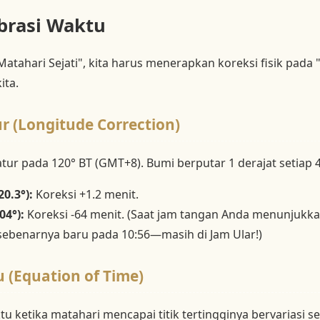
ibrasi Waktu
tahari Sejati", kita harus menerapkan koreksi fisik pada 
ita.
ur (Longitude Correction)
atur pada 120° BT (GMT+8). Bumi berputar 1 derajat setiap 
0.3°):
Koreksi +1.2 menit.
04°):
Koreksi -64 menit. (Saat jam tangan Anda menunjukk
 sebenarnya baru pada 10:56—masih di Jam Ular!)
 (Equation of Time)
tu ketika matahari mencapai titik tertingginya bervariasi 