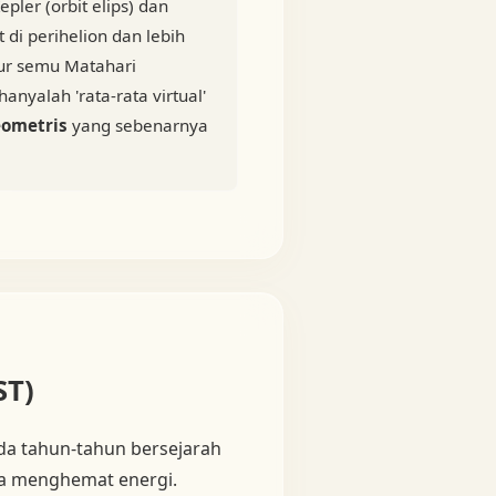
ler (orbit elips) dan
di perihelion dan lebih
lur semu Matahari
nyalah 'rata-rata virtual'
geometris
yang sebenarnya
ST)
ada tahun-tahun bersejarah
 menghemat energi.