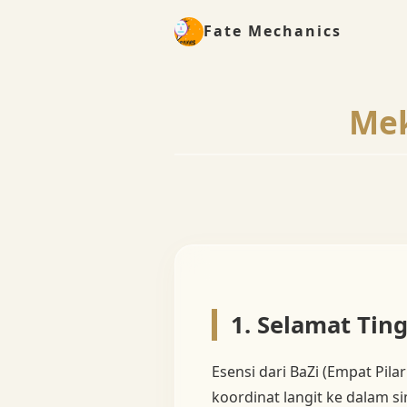
Fate Mechanics
Mek
1. Selamat Tin
Esensi dari BaZi (Empat Pila
koordinat langit ke dalam s