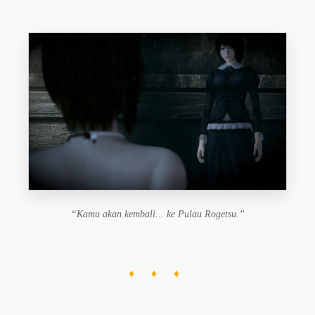
“Kamu akan kembali... ke Pulau Rogetsu.”
♦ ♦ ♦