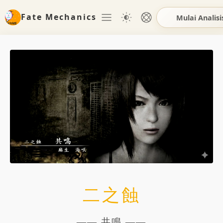
Fate Mechanics
Mulai Analisi
二之蝕
—— 共鳴 ——