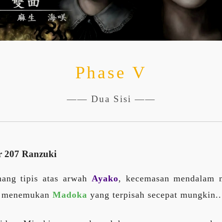
Phase V
—— Dua Sisi ——
r 207 Ranzuki
nang tipis atas arwah
Ayako
, kecemasan mendalam
ra menemukan
Madoka
yang terpisah secepat mungkin..