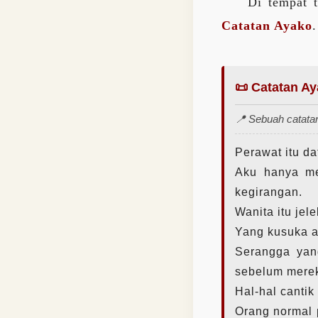
Di tempat 
Catatan Ayako
.
📜 Catatan A
📍 Sebuah catatan
Perawat itu d
Aku hanya me
kegirangan.
Wanita itu je
Yang kusuka ad
Serangga yang
sebelum mereka
Hal-hal canti
Orang normal 