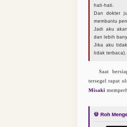
hati-hati.
Dan dokter j
membantu peny
Jadi aku aka
dan lebih bany
Jika aku tida
tidak terbaca).
Saat bersi
tersegel rapat o
Misaki
memperha
💀 Roh Meng