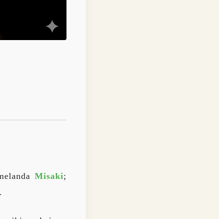
 melanda
Misaki
;
.