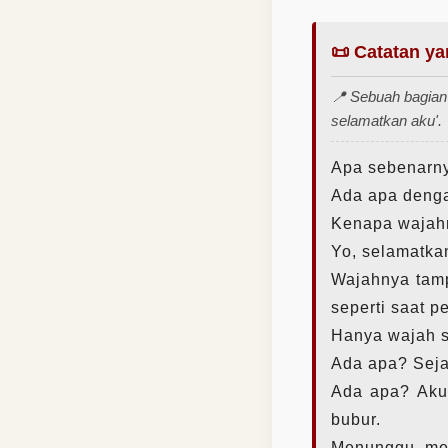
📜 Catatan y
📍 Sebuah bagian 
selamatkan aku'.
Apa sebenarny
Ada apa dengan
Kenapa wajahn
Yo, selamatkan
Wajahnya tamp
seperti saat pe
Hanya wajah se
Ada apa? Sejak
Ada apa? Aku
bubur.
Menunggu, me