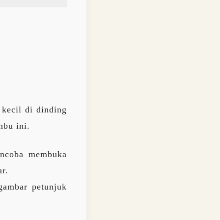
kecil di dinding
bu ini.
encoba membuka
ar.
gambar petunjuk