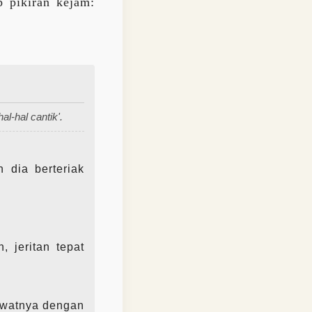
 pikiran kejam:
l-hal cantik'.
 dia berteriak
 jeritan tepat
awatnya dengan