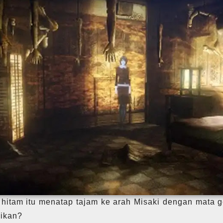
 hitam itu menatap tajam ke arah Misaki dengan mata 
aikan?