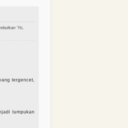
yebutkan 'Yo,
yang tergencet,
njadi tumpukan