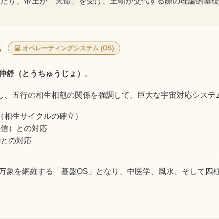
わたり、帝王が「天命」を受け、王朝が交代する際の理論的基
化
💻 オペレーティングシステム (OS)
仲舒（とうちゅうじょ）
。
し、五行の相生相剋の関係を強調して、巨大な宇宙対応システ
（相生サイクルの確立）
・信）との対応
季
との対応
万象を網羅する「基盤OS」となり、中医学、風水、そして四