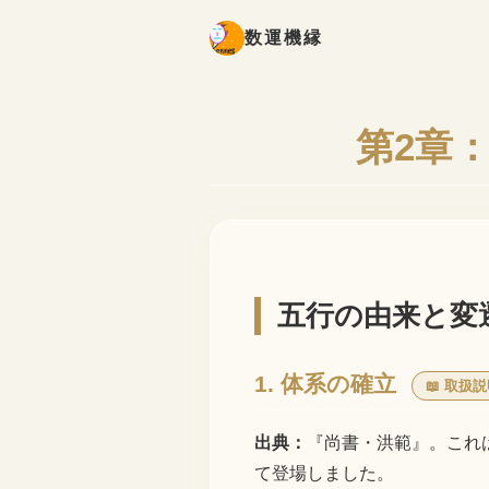
数運機縁
第2章
五行の由来と変
1. 体系の確立
📖 取扱
出典：
『尚書・洪範』。これ
て登場しました。