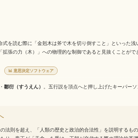
命式を読む際に「金剋木は斧で木を切り倒すこと」といった浅
「拡張の力（木）」への物理的な制御であると見抜くことがで
合
📊 意思決定ソフトウェア
・
鄒衍（すうえん）
。五行説を頂点へと押し上げたキーパーソ
へ
界の法則を超え、「人類の歴史と政治的合法性」を説明するも