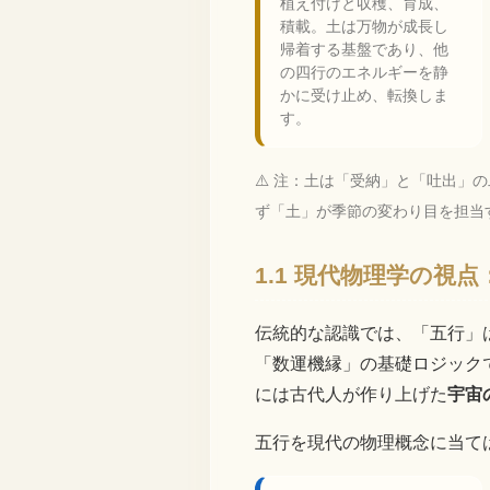
植え付けと収穫、育成、
積載。土は万物が成長し
帰着する基盤であり、他
の四行のエネルギーを静
かに受け止め、転換しま
す。
⚠️ 注：土は「受納」と「吐出
ず「土」が季節の変わり目を担当
1.1 現代物理学の
伝統的な認識では、「五行」
「数運機縁」の基礎ロジック
には古代人が作り上げた
宇宙の
五行を現代の物理概念に当て