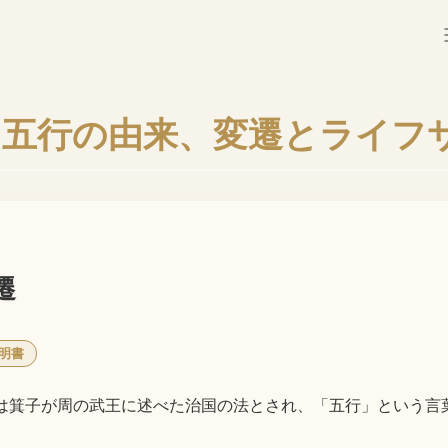
：五行の由来、変遷とライフ
遷
説明書
は箕子が周の武王に述べた治国の法とされ、「五行」という言