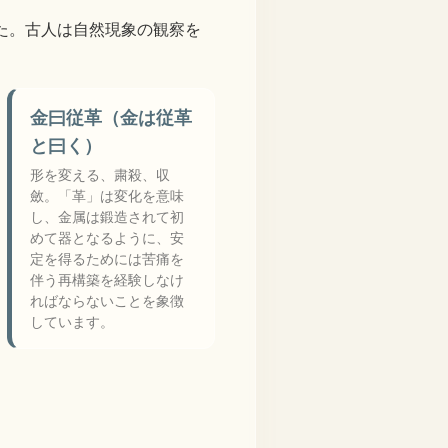
た。古人は自然現象の観察を
金曰従革（金は従革
と曰く）
形を変える、粛殺、収
斂。「革」は変化を意味
し、金属は鍛造されて初
めて器となるように、安
定を得るためには苦痛を
伴う再構築を経験しなけ
ればならないことを象徴
しています。