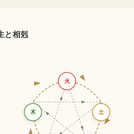
生と相剋
火
木
土