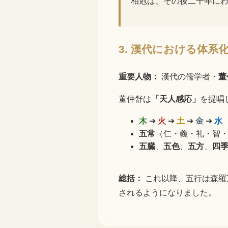
相剋は、その後二千年に
3. 漢代における体系
重要人物：
漢代の儒学者・
董
董仲舒は
「天人感応」
を提唱
木
➔
火
➔
土
➔
金
➔
水
五常
（仁・義・礼・智
五臓
、
五色
、
五方
、
四
総括：
これ以降、五行は森羅
されるようになりました。