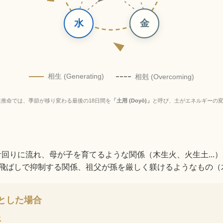
水
金
相生 (Generating)
相剋 (Overcoming)
柱推命では、季節が移り変わる最後の18日間を
「土用 (Doyō)」
と呼び、土がエネルギーの
回りに流れ、母が子を育てるような関係（木生火、火生土...）
飛ばしで抑制する関係、祖父が孫を厳しく躾けるようなもの（木
心とした場合
土