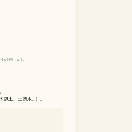
変換を調整します。
。
剋土、土剋水...）。