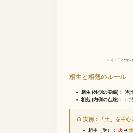
※ 注：日本の四
相生と相剋のルール
相生 (外側の実線)：
時計
相剋 (内側の点線)：
1つ
🌰 実例：「土」を中
相生（受）：
火
➔