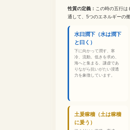
性質の定義：
この時の五行は
通して、5つのエネルギーの
水曰潤下（水は潤下
と曰く）
下に向かって潤す、寒
冷、流動。低きを求め、
海へと集まる、謙虚であ
りながら抗いがたい浸透
力を象徴しています。
土爰稼穡（土は稼穡
に爰う）