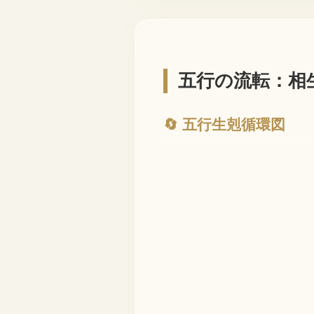
五行の流転：相
🔄 五行生剋循環図