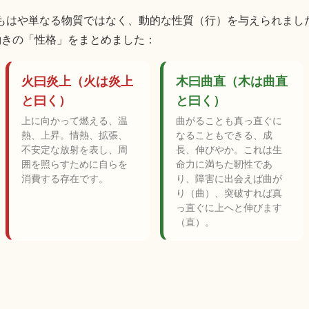
もはや単なる物質ではなく、動的な性質（行）を与えられまし
働きの「性格」をまとめました：
火曰炎上（火は炎上
木曰曲直（木は曲直
と曰く）
と曰く）
上に向かって燃える、温
曲がることも真っ直ぐに
熱、上昇。情熱、拡張、
なることもできる、成
不安定な放射を表し、周
長、伸びやか。これは生
囲を照らすために自らを
命力に満ちた靭性であ
消費する存在です。
り、障害に出会えば曲が
り（曲）、突破すれば真
っ直ぐに上へと伸びます
（直）。