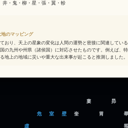
：
井・鬼・柳・星・張・翼・軫
大地のマッピング
ており、天上の星象の変化は人間の運勢と密接に関連している
国の九州や州県（諸侯国）に対応させたものです。例えば、特
る地上の地域に災いや重大な出来事が起こると推測しました。
婁
昴
危
室
壁
奎
胃
虛