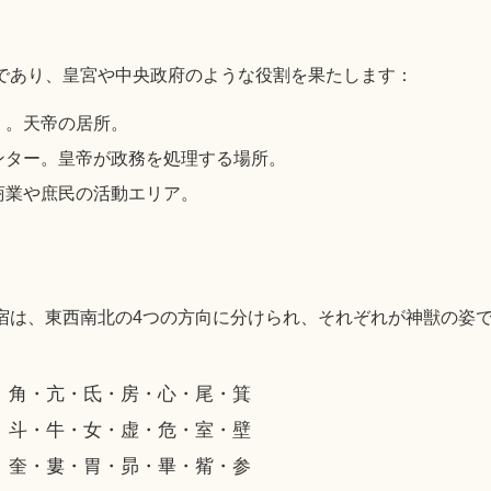
であり、皇宮や中央政府のような役割を果たします：
）。天帝の居所。
ンター。皇帝が政務を処理する場所。
商業や庶民の活動エリア。
宿は、東西南北の4つの方向に分けられ、それぞれが神獣の姿
：
角・亢・氐・房・心・尾・箕
：
斗・牛・女・虚・危・室・壁
：
奎・婁・胃・昴・畢・觜・参