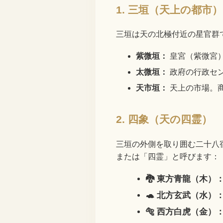
1. 三垣（天上の都市）
三垣は天の北極付近の星官群
紫微垣：
皇宮（紫微宮
太微垣：
政府の行政セ
天市垣：
天上の市場。
2. 四象（天の四霊）
三垣の外側を取り囲む二十八
または「四霊」と呼びます：
🐉 東方青龍（木）
🐢 北方玄武（水）
🐅 西方白虎（金）