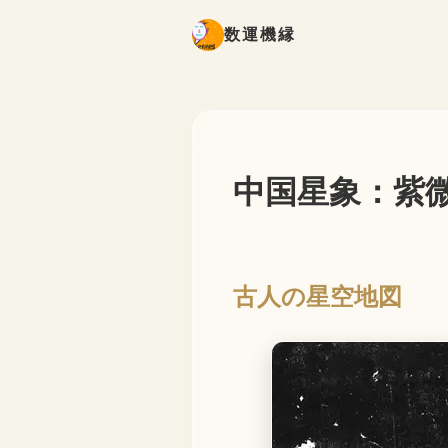
数運機縁
中国星象：紫
古人の星空地図