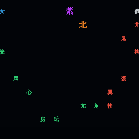
紫
女
北
鬼
箕
尾
張
心
翼
亢
角
軫
房
氐