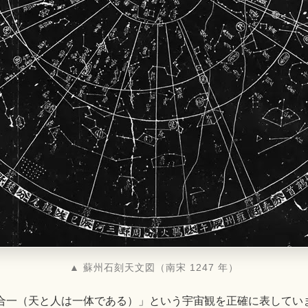
▲ 蘇州石刻天文図（南宋 1247 年）
合一（天と人は一体である）」という宇宙観を正確に表してい