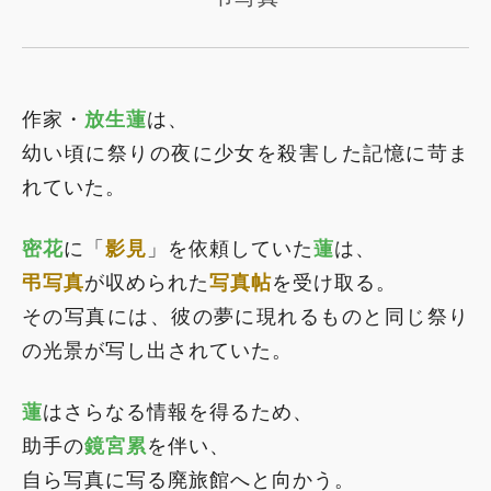
作家・
放生蓮
は、
幼い頃に祭りの夜に少女を殺害した記憶に苛ま
れていた。
密花
に「
影見
」を依頼していた
蓮
は、
弔写真
が収められた
写真帖
を受け取る。
その写真には、彼の夢に現れるものと同じ祭り
の光景が写し出されていた。
蓮
はさらなる情報を得るため、
助手の
鏡宮累
を伴い、
自ら写真に写る廃旅館へと向かう。