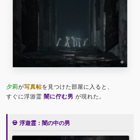
夕莉
が
写真帖
を見つけた部屋に入ると、
すぐに浮游霊
闇に佇む男
が現れた。
💀 浮遊霊：闇の中の男