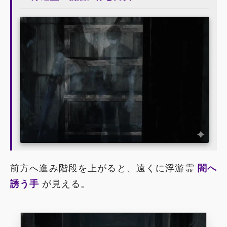
前方へ進み階段を上がると、遠くに浮游霊
闇へ
誘う手
が見える。