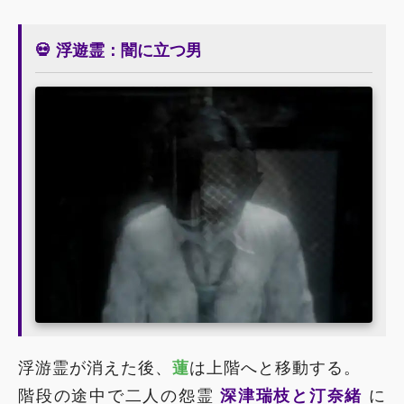
💀 浮遊霊：闇に立つ男
浮游霊が消えた後、
蓮
は上階へと移動する。
階段の途中で二人の怨霊
深津瑞枝と汀奈緒
に