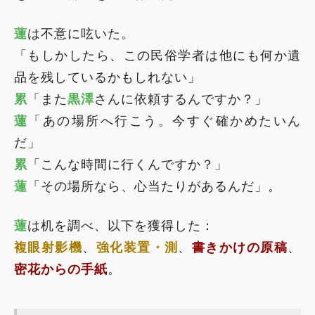
蓮
は不意に呟いた。
「もしかしたら、この民俗学者は他にも何か遺
品を残しているかもしれない」
累
「また
黒澤
さんに依頼するんですか？」
蓮
「あの場所へ行こう。今すぐ確かめたいん
だ」
累
「こんな時間に行くんですか？」
蓮
「その場所なら、心当たりがあるんだ」。
蓮
は机を調べ、以下を獲得した：
複眼射影機
、
強化装置・測
、
書きかけの原稿
、
密花からの手紙
。