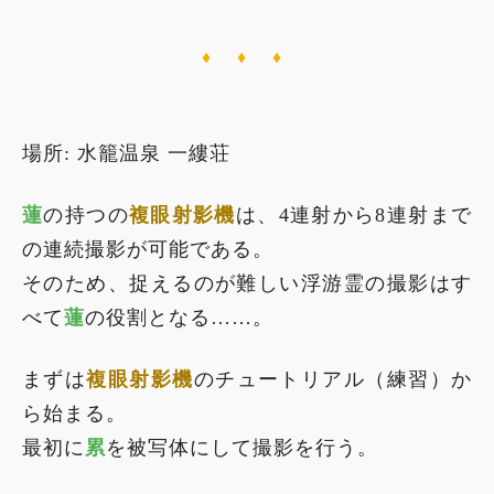
♦ ♦ ♦
場所: 水籠温泉 一縷荘
蓮
の持つの
複眼射影機
は、4連射から8連射まで
の連続撮影が可能である。
そのため、捉えるのが難しい浮游霊の撮影はす
べて
蓮
の役割となる……。
まずは
複眼射影機
のチュートリアル（練習）か
ら始まる。
最初に
累
を被写体にして撮影を行う。