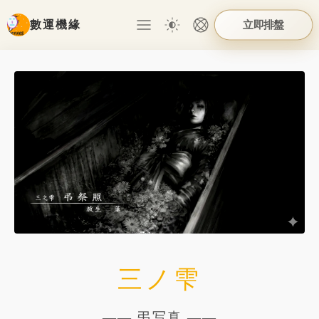
立即排盤
數運機緣
三ノ雫
—— 弔写真 ——