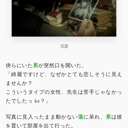
写真
傍らにいた
累
が突然口を開いた。
「綺麗ですけど、なぜかとても悲しそうに見え
ませんか？
こういうタイプの女性、先生は苦手じゃなかっ
たでしたっ ke？」
写真に見入ったまま動かない
蓮
に呆れ、
累
は彼
を置いて部屋を出て行った。