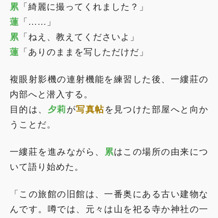
累
「綺麗に撮ってくれました？」
蓮
「……」
累
「ねえ、教えてくださいよ」
蓮
「ありのままを写しただけだ」
複眼射影機の連射機能を練習した後、一縷莊の
内部へと潜入する。
目的は、
夕莉
が
写真帖
を見つけた部屋へと向か
うことだ。
一縷莊を進みながら、
累
はこの場所の由来につ
いて語り始めた。
「この旅館の旧館は、一番奥にある古い建物な
んです。噂では、元々は山を祀る寺か神社の一