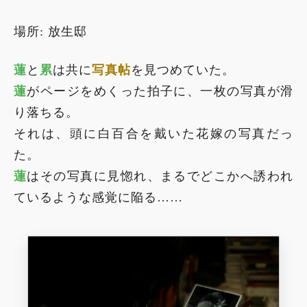
場所: 放生邸
蓮
と
累
は共に
写真帖
を見つめていた。
蓮
がページをめくった拍子に、一枚の写真が滑
り落ちる。
それは、頭に白百合を戴いた花嫁の写真だっ
た。
蓮
はその写真に見惚れ、まるでどこかへ誘われ
ているような感覚に陥る……