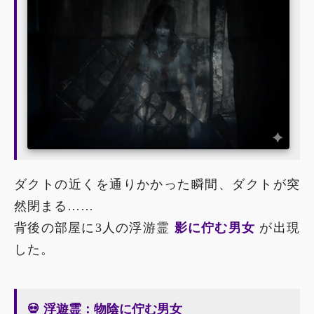
ダクトの近くを通りかかった瞬間、ダクトが突
然閉まる……
背後の部屋に3人の浮游霊
影に佇む男女
が出現
した。
💀 浮遊霊：物陰に佇む男女