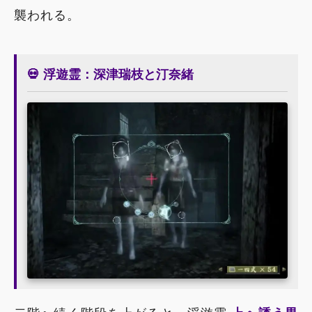
襲われる。
💀 浮遊霊：深津瑞枝と汀奈緒