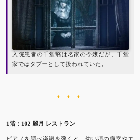
入院患者の千堂翳は名家の令嬢だが、千堂
家ではタブーとして扱われていた。
♦ ♦ ♦
1階：102 麗月 レストラン
ピアノを調べ楽譜を弾くと、幼い頃の病室やエ