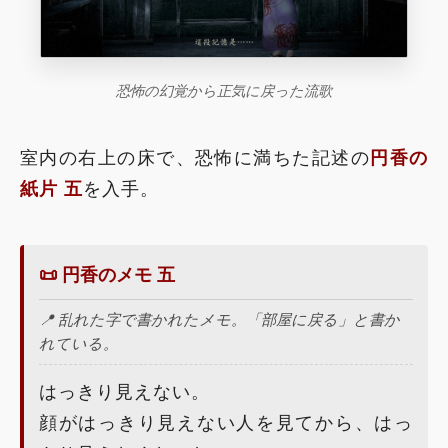
恐怖の幻覚から正気に戻った流歌
室内の右上の床で、恐怖に満ちた記述の
円香の
紙片 五
を入手。
📜 円香のメモ 五
📍 乱れた字で書かれたメモ。「部屋に戻る」と書か
れている。
はっきり見えない。
顔がはっきり見えない人を見てから、はっ