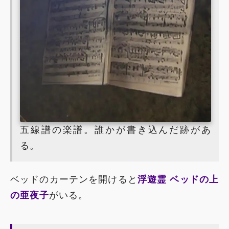
五線譜の楽譜。誰かが書き込んだ跡があ
る。
ベッドのカーテンを開けると
浮遊霊 ベッドの上
の亜夜子
がいる。