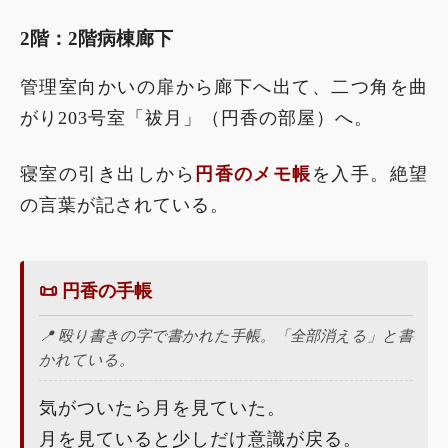
2階：2階病棟廊下
管理室向かいの扉から廊下へ出て、二つ角を曲
がり203号室「祓月」（円香の部屋）へ。
寝室の引き出しから
円香のメモ帳
を入手。絶望
の言葉が記されている。
📜 円香の手帳
📍 殴り書きの字で書かれた手帳。「全部消える」と書
かれている。
気がついたら月を見ていた。
月を見ていると少しだけ意識が戻る。