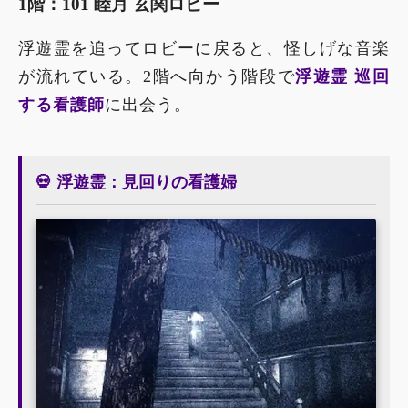
1階：101 睦月 玄関ロビー
浮遊霊を追ってロビーに戻ると、怪しげな音楽
が流れている。2階へ向かう階段で
浮遊霊 巡回
する看護師
に出会う。
💀 浮遊霊：見回りの看護婦