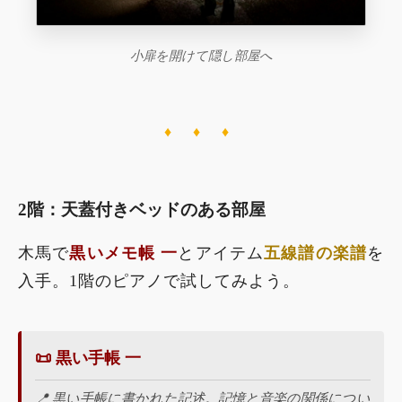
小扉を開けて隠し部屋へ
♦ ♦ ♦
2階：天蓋付きベッドのある部屋
木馬で
黒いメモ帳 一
とアイテム
五線譜の楽譜
を
入手。1階のピアノで試してみよう。
📜 黒い手帳 一
📍 黒い手帳に書かれた記述。記憶と音楽の関係につい