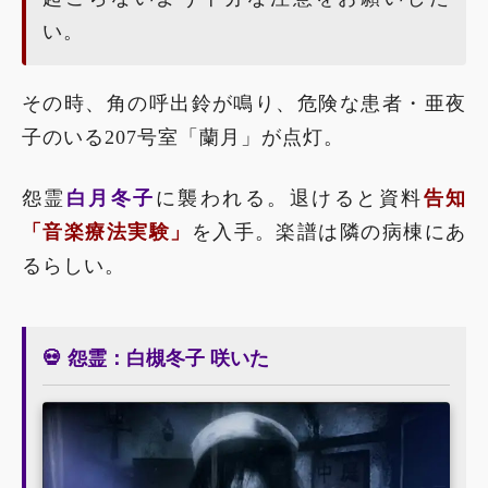
い。
その時、角の呼出鈴が鳴り、危険な患者・亜夜
子のいる207号室「蘭月」が点灯。
怨霊
白月冬子
に襲われる。退けると資料
告知
「音楽療法実験」
を入手。楽譜は隣の病棟にあ
るらしい。
💀 怨霊：白槻冬子 咲いた