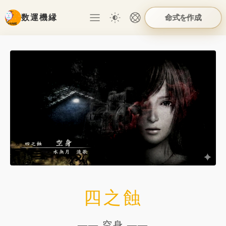
命式を作成
数運機縁
四之蝕
—— 空身 ——