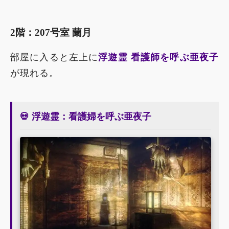
2階：207号室 蘭月
部屋に入ると左上に
浮遊霊 看護師を呼ぶ亜夜子
が現れる。
💀 浮遊霊：看護婦を呼ぶ亜夜子