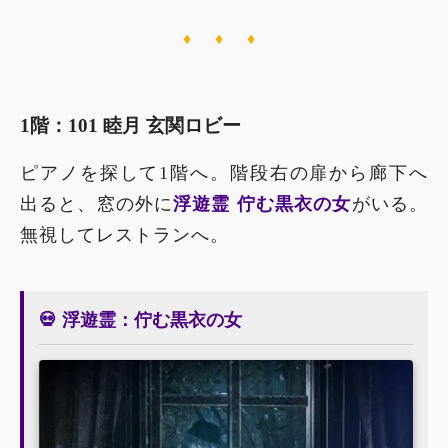
♦ ♦ ♦
1階：101 睦月 玄関ロビー
ピアノを探して1階へ。階段右の扉から廊下へ
出ると、窓の外に
浮遊霊 佇む黒衣の女
がいる。
無視してレストランへ。
💀 浮遊霊：佇む黒衣の女