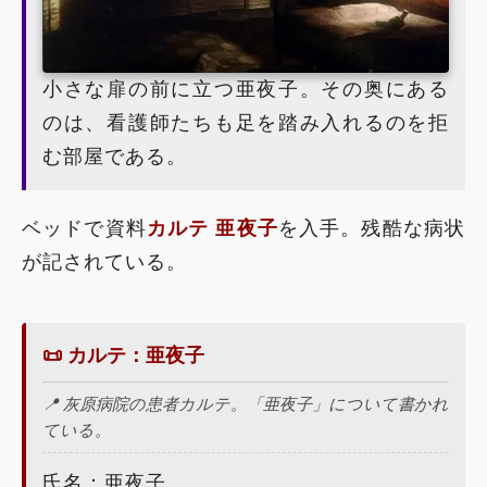
小さな扉の前に立つ亜夜子。その奥にある
のは、看護師たちも足を踏み入れるのを拒
む部屋である。
ベッドで資料
カルテ 亜夜子
を入手。残酷な病状
が記されている。
📜 カルテ：亜夜子
📍 灰原病院の患者カルテ。「亜夜子」について書かれ
ている。
氏名：亜夜子