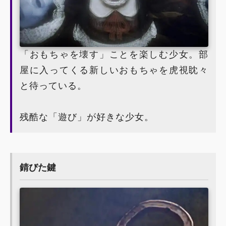
「おもちゃを壊す」ことを楽しむ少女。部
屋に入ってくる新しいおもちゃを虎視眈々
と待っている。
残酷な「遊び」が好きな少女。
錆びた鍵