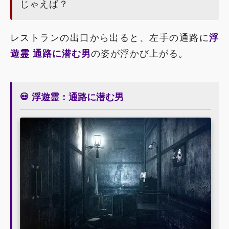
じゃえば？
レストランの出口から出ると、左手の通路に
浮
遊霊 通路に潜む男
の姿が浮かび上がる。
💀 浮遊霊：通路に潜む男