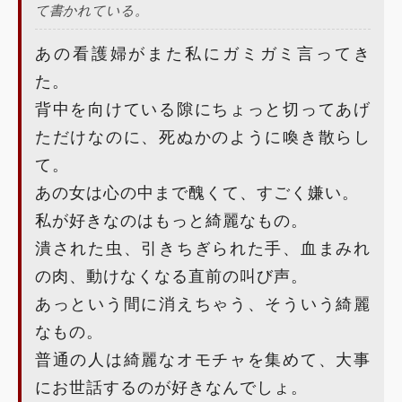
て書かれている。
あの看護婦がまた私にガミガミ言ってき
た。
背中を向けている隙にちょっと切ってあげ
ただけなのに、死ぬかのように喚き散らし
て。
あの女は心の中まで醜くて、すごく嫌い。
私が好きなのはもっと綺麗なもの。
潰された虫、引きちぎられた手、血まみれ
の肉、動けなくなる直前の叫び声。
あっという間に消えちゃう、そういう綺麗
なもの。
普通の人は綺麗なオモチャを集めて、大事
にお世話するのが好きなんでしょ。