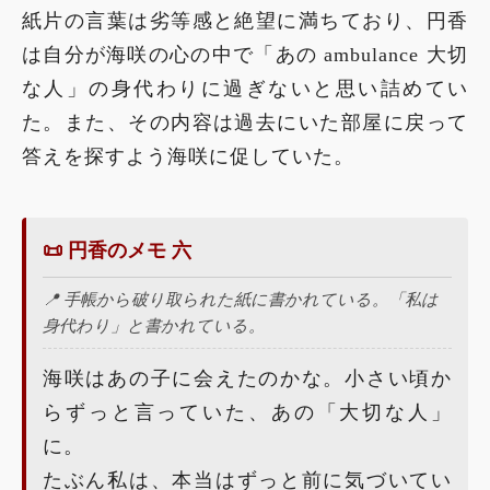
紙片の言葉は劣等感と絶望に満ちており、円香
は自分が海咲の心の中で「あの ambulance 大切
な人」の身代わりに過ぎないと思い詰めてい
た。また、その内容は過去にいた部屋に戻って
答えを探すよう海咲に促していた。
📜 円香のメモ 六
📍 手帳から破り取られた紙に書かれている。「私は
身代わり」と書かれている。
海咲はあの子に会えたのかな。小さい頃か
らずっと言っていた、あの「大切な人」
に。
たぶん私は、本当はずっと前に気づいてい