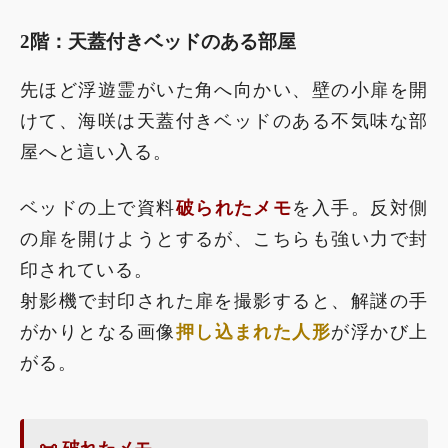
2階：天蓋付きベッドのある部屋
先ほど浮遊霊がいた角へ向かい、壁の小扉を開
けて、海咲は天蓋付きベッドのある不気味な部
屋へと這い入る。
ベッドの上で資料
破られたメモ
を入手。反対側
の扉を開けようとするが、こちらも強い力で封
印されている。
射影機で封印された扉を撮影すると、解謎の手
がかりとなる画像
押し込まれた人形
が浮かび上
がる。