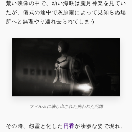
荒い映像の中で、幼い海咲は朧月神楽を見てい
たが、儀式の途中で灰原耀によって見知らぬ場
所へと無理やり連れ去られてしまう……
フィルムに映し出された失われた記憶
その時、怨霊と化した
円香
が凄惨な姿で現れ、