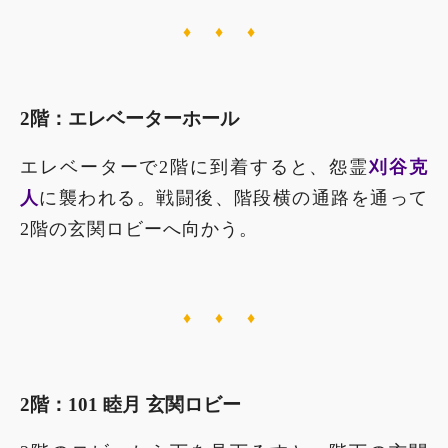
♦ ♦ ♦
2階：エレベーターホール
エレベーターで2階に到着すると、怨霊
刈谷克
人
に襲われる。戦闘後、階段横の通路を通って
2階の玄関ロビーへ向かう。
♦ ♦ ♦
2階：101 睦月 玄関ロビー