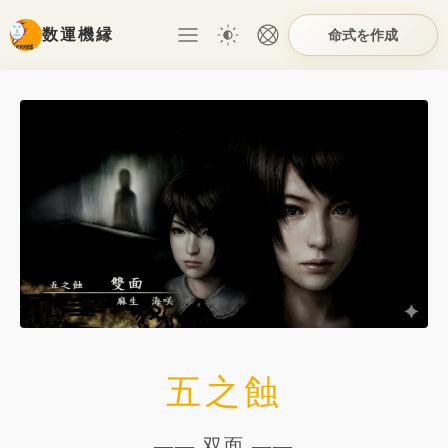
命式を作成
数運機縁
五之蝕
—— 双面 ——