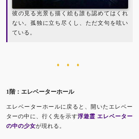
彼の見る光景も描く絵も誰も認めてはくれ
ない。孤独に立ち尽くし、ただ文句を呟い
ている。
♦ ♦ ♦
1階：エレベーターホール
エレベーターホールに戻ると、開いたエレベー
ターの中に、行く先を示す
浮遊霊 エレベーター
の中の少女
が現れる。