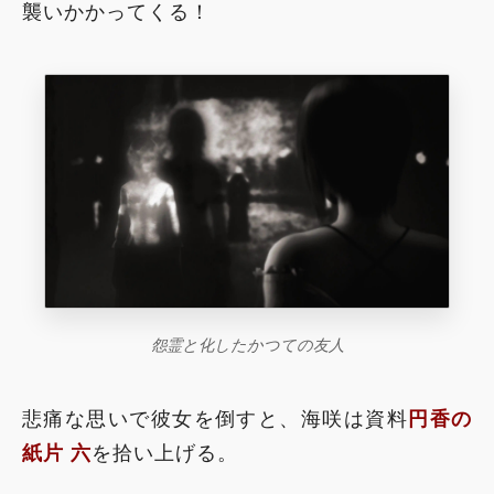
襲いかかってくる！
怨霊と化したかつての友人
悲痛な思いで彼女を倒すと、海咲は資料
円香の
紙片 六
を拾い上げる。