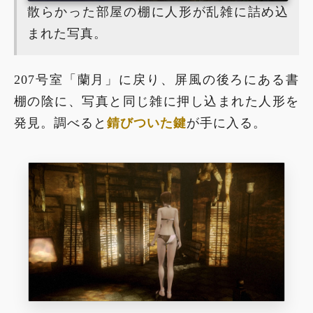
散らかった部屋の棚に人形が乱雑に詰め込
まれた写真。
207号室「蘭月」に戻り、屏風の後ろにある書
棚の陰に、写真と同じ雑に押し込まれた人形を
発見。調べると
錆びついた鍵
が手に入る。