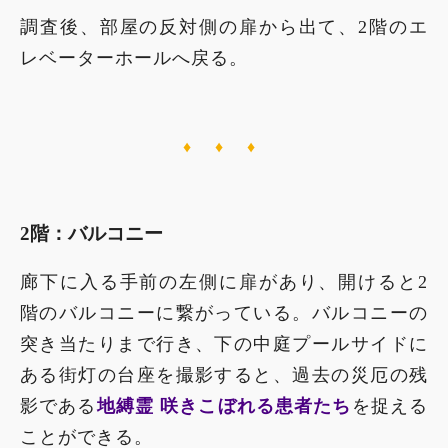
調査後、部屋の反対側の扉から出て、2階のエ
レベーターホールへ戻る。
♦ ♦ ♦
2階：バルコニー
廊下に入る手前の左側に扉があり、開けると2
階のバルコニーに繋がっている。バルコニーの
突き当たりまで行き、下の中庭プールサイドに
ある街灯の台座を撮影すると、過去の災厄の残
影である
地縛霊 咲きこぼれる患者たち
を捉える
ことができる。