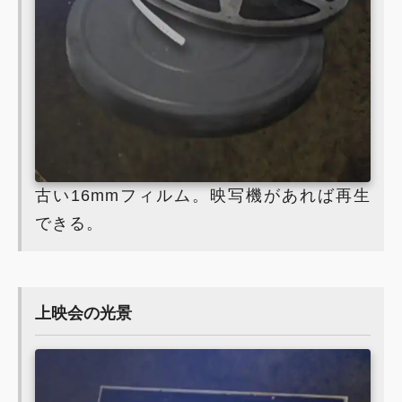
古い16mmフィルム。映写機があれば再生
できる。
上映会の光景