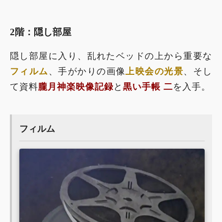
2階：隠し部屋
隠し部屋に入り、乱れたベッドの上から重要な
フィルム
、手がかりの画像
上映会の光景
、そし
て資料
朧月神楽映像記録
と
黒い手帳 二
を入手。
フィルム