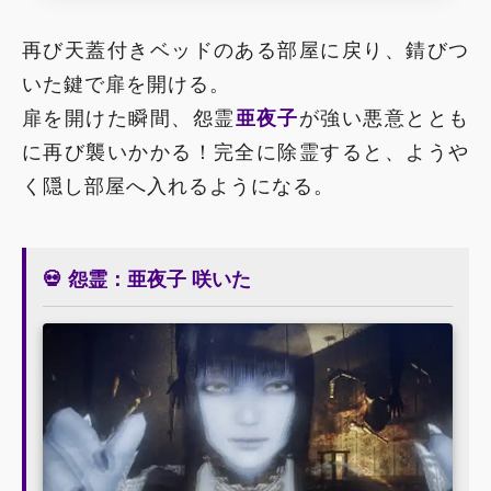
再び天蓋付きベッドのある部屋に戻り、錆びつ
いた鍵で扉を開ける。
扉を開けた瞬間、怨霊
亜夜子
が強い悪意ととも
に再び襲いかかる！完全に除霊すると、ようや
く隠し部屋へ入れるようになる。
💀 怨霊：亜夜子 咲いた