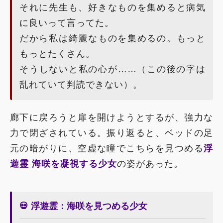
それに先生も、好きなものを集めると病気
に良いって言ってた。
だから私は綺麗なものを集めるの。もっと
もっとたくさん。
そうしないと私の心が……（この後の字は
乱れていて判読できない）。
廊下に戻ろうと扉を開けようとするが、強力な
力で閉ざされている。振り返ると、ベッドの足
元の暗がりに、空虚な瞳でこちらを見つめる
浮
遊霊 海咲を凝視する少女
の姿があった。
💀 浮遊霊：海咲を見つめる少女