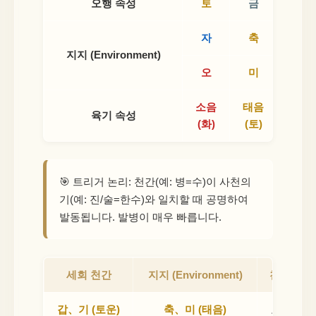
오행 속성
토
금
수
자
축
인
지지 (Environment)
오
미
신
소음
태음
소양
육기 속성
(화)
(토)
(화)
🎯 트리거 논리: 천간(예: 병=수)이 사천의
기(예: 진/술=한수)와 일치할 때 공명하여
발동됩니다. 발병이 매우 빠릅니다.
세회 천간
지지 (Environment)
천부 성질
갑、기 (토운)
축、미 (태음)
토운천부