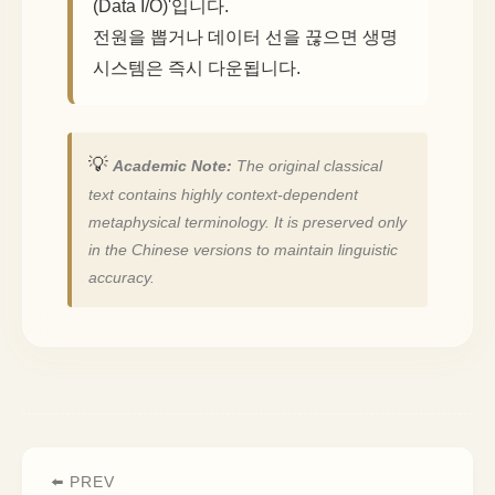
(Data I/O)'입니다.
전원을 뽑거나 데이터 선을 끊으면 생명
시스템은 즉시 다운됩니다.
💡
Academic Note:
The original classical
text contains highly context-dependent
metaphysical terminology. It is preserved only
in the Chinese versions to maintain linguistic
accuracy.
⬅️ PREV