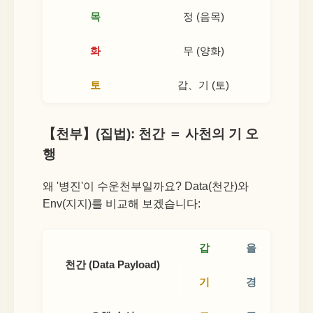
목
정 (음목)
화
무 (양화)
토
갑、기 (토)
【천부】(집법): 천간 ＝ 사천의 기 오
행
왜 '병진'이 수운천부일까요? Data(천간)와
Env(지지)를 비교해 보겠습니다:
갑
을
병
천간 (Data Payload)
기
경
신