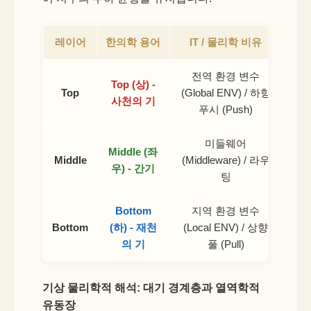
레이어
한의학 용어
IT / 물리학 비유
전역 환경 변수
상반
Top (상) -
Top
(Global ENV) / 하향
용되
사천의 기
푸시 (Push)
미들웨어
Middle (좌
사계
Middle
(Middleware) / 라우
우) - 간기
팅
Bottom
지역 환경 변수
하반
Bottom
(하) - 재천
(Local ENV) / 상향
사
의 기
풀 (Pull)
기상 물리학적 해석: 대기 경계층과 열역학적
유동장