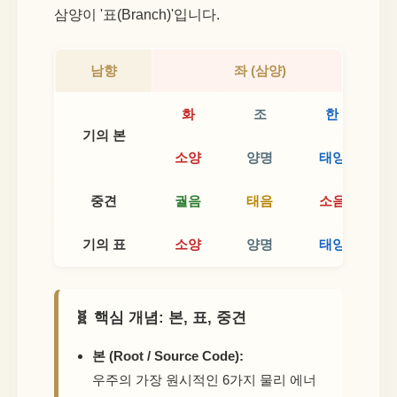
삼양이 '표(Branch)'입니다.
남향
좌 (삼양)
화
조
한
기의 본
소양
양명
태양
중견
궐음
태음
소음
기의 표
소양
양명
태양
🧬 핵심 개념: 본, 표, 중견
본 (Root / Source Code):
우주의 가장 원시적인 6가지 물리 에너