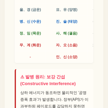
을、경 (금운)
묘、유 (양명)
금운천부
병、신 (수운)
진、술 (태양)
수운천부
정、임 (목운)
사、해 (궐음)
목운천부
무、계 (화운)
자、오 (소음)
화운천부
-
인、신 (소양)
-
⚠️ 발병 원리: 보강 간섭
(Constructive Interference)
상하 에너지가 동조하면 물리적인 '공명
증폭 효과'가 발생합니다. 장부(API)가 이
과부하된 페이로드를 감당하지 못하면