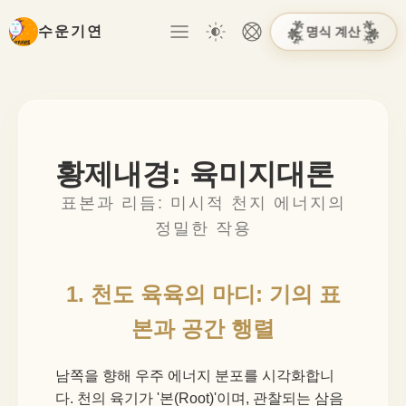
명식 계산
수운기연
황제내경: 육미지대론
표본과 리듬: 미시적 천지 에너지의
정밀한 작용
1. 천도 육육의 마디: 기의 표
본과 공간 행렬
남쪽을 향해 우주 에너지 분포를 시각화합니
다. 천의 육기가 '본(Root)'이며, 관찰되는 삼음