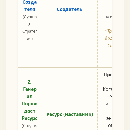
Созда
благо
теля
Создатель
(наприм
менеджер
(Лучша
Хиру
я
*Требовани
Стратег
должна бы
ия)
Создатель
должны
равно
Превращен
2.
Др
Генер
Когда Личн
ал
не может 
Порож
используй
дает
для по
Ресурс (Наставник)
Ресурс
энергии. 
огромное
(Средня