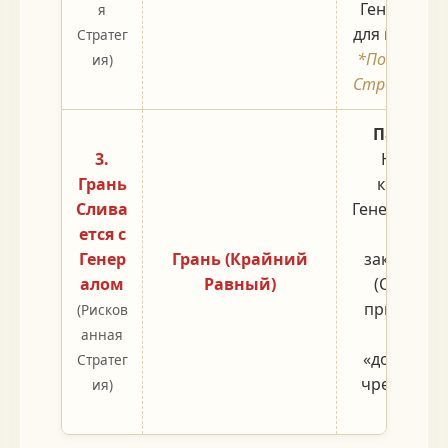
Генерала 
я
для глубоко
Стратег
*Подходит 
ия)
Стратегов,
Пакт По
3.
Найдите
Грань
который
Слива
Генерала (Г
ется с
Лезвие
Генер
Грань (Крайний
заключить
алом
Равный)
(Слияние)
приносит
(Рисков
мир, по
анная
«договор 
Стратег
чрезвычай
ия)
ри