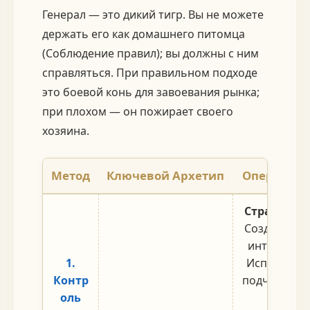
Генерал — это дикий тигр. Вы не можете
держать его как домашнего питомца
(Соблюдение правил); вы должны с ним
справляться. При правильном подходе
это боевой конь для завоевания рынка;
при плохом — он пожирает своего
хозяина.
Метод
Ключевой Архетип
Операцион
Стратегия
Создатель 
интеллект 
1.
Использова
Контр
подчинения
оль
создае