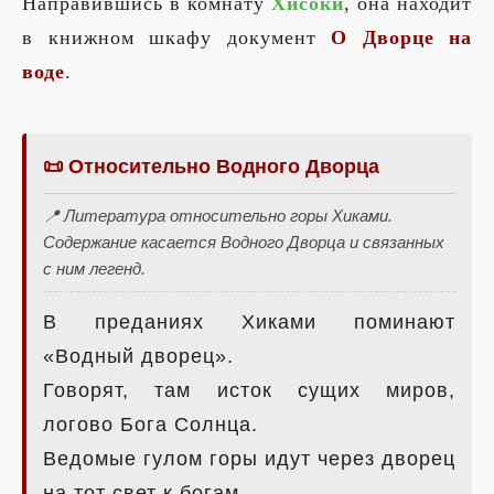
Направившись в комнату
Хисоки
, она находит
в книжном шкафу документ
О Дворце на
воде
.
📜 Относительно Водного Дворца
📍 Литература относительно горы Хиками.
Содержание касается Водного Дворца и связанных
с ним легенд.
В преданиях Хиками поминают
«Водный дворец».
Говорят, там исток сущих миров,
логово Бога Солнца.
Ведомые гулом горы идут через дворец
на тот свет к богам.