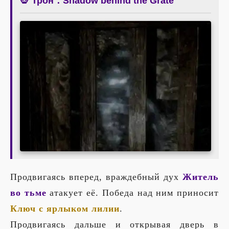
💀 Трон：Shadow behind the Grate
Продвигаясь вперед, враждебный дух
Житель
во тьме
атакует её. Победа над ним приносит
Ключ с ярлыком лилии
.
Продвигаясь дальше и открывая дверь в