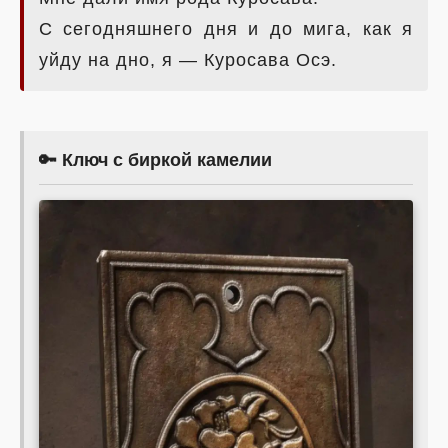
С сегодняшнего дня и до мига, как я
уйду на дно, я — Куросава Осэ.
🔑 Ключ с биркой камелии