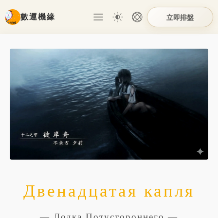
數運機緣
立即排盤
Двенадцатая капля
— Лодка Потустороннего —