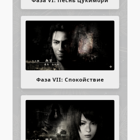
Фаза VI: Песнь Цукимори
Фаза VII: Спокойствие