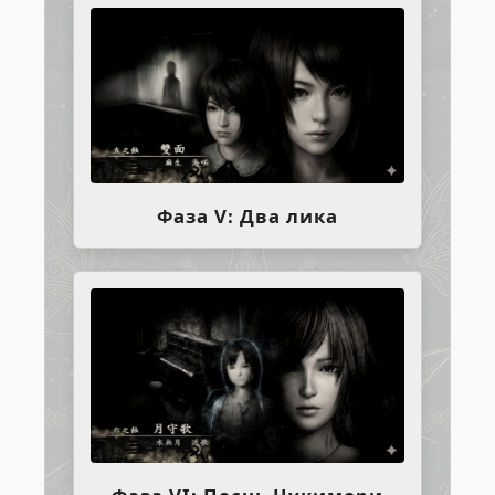
Фаза V: Два лика