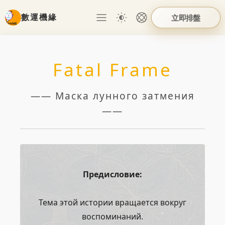
數運機緣
立即排盤
Fatal Frame
—— Маска лунного затмения
——
Предисловие:
Тема этой истории вращается вокруг
воспоминаний.