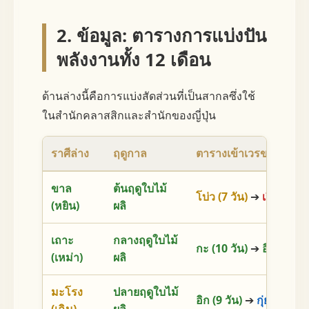
2. ข้อมูล: ตารางการแบ่งปัน
พลังงานทั้ง 12 เดือน
ด้านล่างนี้คือการแบ่งสัดส่วนที่เป็นสากลซึ่งใช้
ในสำนักคลาสสิกและสำนักของญี่ปุ่น
ราศีล่าง
ฤดูกาล
ตารางเข้าเวรของราศีซ่
ขาล
ต้นฤดูใบไม้
โบ่ว (7 วัน)
➔
เปี้ย (7 วัน
(หยิน)
ผลิ
เถาะ
กลางฤดูใบไม้
กะ (10 วัน)
➔
อิก (20 วั
(เหม่า)
ผลิ
มะโรง
ปลายฤดูใบไม้
อิก (9 วัน)
➔
กุ่ย (3 วัน)
(เฉิน)
ผลิ