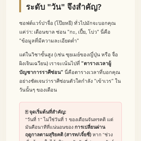
ระดับ "วัน" จึงสำคัญ?
ซอฟต์แวร์ปาจื่อ (โป๊ยหยี) ทั่วไปมักจะบอกคุณ
แค่ว่า: เดือนขาล ซ่อน "กะ, เปี้ย, โบ่ว" นี่คือ
"ข้อมูลที่มีความละเอียดต่ำ"
แต่ในวิชาขั้นสูง (เช่น ซุยเมย์ของญี่ปุ่น หรือ จื่อ
ผิงเจินเฉวียน) เราจะเน้นไปที่
"ตารางเวลาผู้
บัญชาการราศีซ่อน"
นี่คือตารางเวลาที่บอกคุณ
อย่างชัดเจนว่าราศีซ่อนตัวใดกำลัง "เข้าเวร" ใน
วันนั้นๆ ของเดือน
🀄 จุดเริ่มต้นที่สำคัญ:
"วันที่ 1" ไม่ใช่วันที่ 1 ของเดือนจันทรคติ แต่
มันคือนาทีที่แน่นอนของ
การเปลี่ยนผ่าน
ฤดูกาลตามสุริยคติ (สารท/เจี๋ยชี่)
หาก "ช่วง