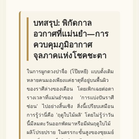
บทสรุป: พิกัดกาล
อวกาศที่แม่นยำ—การ
ควบคุมภูมิอากาศ
จุลภาคแห่งโชคชะตา
ในการผูกดวงปาจื่อ (โป๊ยหยี) แบบดั้งเดิม
หลายคนมองเพียงแค่ธาตุที่อยู่บนพื้นผิว
ของราศีล่างของเดือน โดยเพิกเฉยต่อตา
รางเวลาที่แม่นยำของ 'การแบ่งปันราศี
ซ่อน' ไปอย่างสิ้นเชิง สิ่งนี้เปรียบเสมือน
การรู้ว่านี่คือ 'ฤดูใบไม้ผลิ' โดยไม่รู้ว่าวัน
นี้มีลมตะวันออกพัดมาหรือมีฝนฤดูใบไม้
ผลิโปรยปราย ในตรรกะขั้นสูงของซุยเมย์