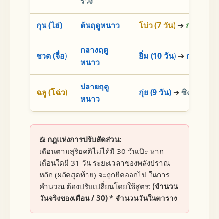
ร่วง
กุน (ไฮ่)
ต้นฤดูหนาว
โบ่ว (7 วัน)
➔
กะ (7 วัน)
กลางฤดู
ชวด (จื่อ)
ยิ่ม (10 วัน)
➔
กุ่ย (20 วั
หนาว
ปลายฤดู
ฉลู (โฉ่ว)
กุ่ย (9 วัน)
➔
ซิง (3 วัน)
หนาว
⚖️ กฎแห่งการปรับสัดส่วน:
เดือนตามสุริยคติไม่ได้มี 30 วันเป๊ะ หาก
เดือนใดมี 31 วัน ระยะเวลาของพลังปราณ
หลัก (ผลัดสุดท้าย) จะถูกยืดออกไป ในการ
คำนวณ ต้องปรับเปลี่ยนโดยใช้สูตร:
(จำนวน
วันจริงของเดือน / 30) * จำนวนวันในตาราง