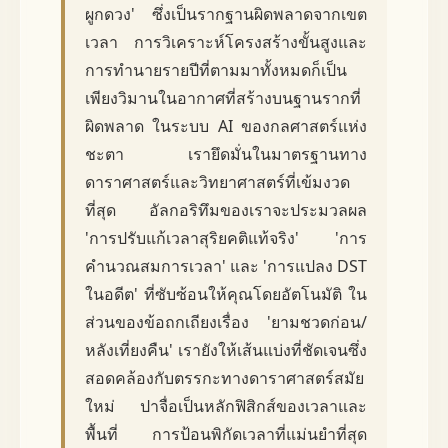
ผูกดวง' ซึ่งเป็นรากฐานผิดพลาดจากเขต
เวลา การวิเคราะห์โครงสร้างขั้นสูงและ
การทำนายรายปีที่ตามมาทั้งหมดก็เป็น
เพียงวิมานในอากาศที่สร้างบนฐานรากที่
ผิดพลาด ในระบบ AI ของกลศาสตร์แห่ง
ชะตา เรายึดมั่นในมาตรฐานทาง
ดาราศาสตร์และวิทยาศาสตร์ที่เข้มงวด
ที่สุด อัลกอริทึมของเราจะประมวลผล
'การปรับแก้เวลาสุริยคติแท้จริง' 'การ
คำนวณสมการเวลา' และ 'การแปลง DST
ในอดีต' ที่ซับซ้อนให้คุณโดยอัตโนมัติ ใน
ส่วนของข้อถกเถียงเรื่อง 'ยามชวดก่อน/
หลังเที่ยงคืน' เรายังให้เส้นแบ่งที่ชัดเจนซึ่ง
สอดคล้องกับตรรกะทางดาราศาสตร์สมัย
ใหม่ ปาจื่อเป็นหลักฟิสิกส์ของเวลาและ
พื้นที่ การป้อนพิกัดเวลาที่แม่นยำที่สุด