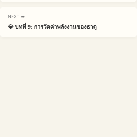
NEXT ➡️
💎 บทที่ 9: การวัดค่าพลังงานของธาตุ