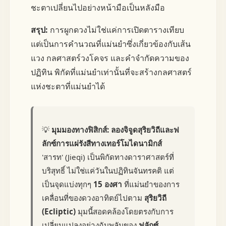
ชะตาเปลี่ยนไปอย่างหน้ามือเป็นหลังมือ
สรุป:
การผูกดวงไม่ใช่แค่การเปิดตารางเทียบ
แต่เป็นการคำนวณที่แม่นยำซึ่งเกี่ยวข้องกับเส้น
แวง กลศาสตร์วงโคจร และคำจำกัดความของ
ปฏิทิน พิกัดที่แม่นยำเท่านั้นที่จะสร้างกลศาสตร์
แห่งชะตาที่แม่นยำได้
💡
มุมมองทางฟิสิกส์: ลองจิจูดสุริยวิถีและฟ
ลักซ์การแผ่รังสีทางเทอร์โมไดนามิกส์
'สารท' (Jieqi) เป็นพิกัดทางดาราศาสตร์ที่
บริสุทธิ์ ไม่ใช่แค่วันในปฏิทินจันทรคติ แต่
เป็นจุดแบ่งทุกๆ
15 องศา
ที่แม่นยำของการ
เคลื่อนที่ของดวงอาทิตย์ไปตาม
สุริยวิถี
(Ecliptic)
มุมนี้สอดคล้องโดยตรงกับการ
เปลี่ยนแปลงอย่างฉับพลันของ
ฟลักซ์