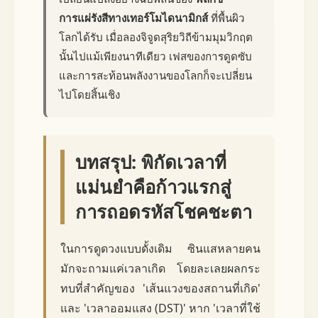
การแผ่รังสีทางเทอร์โมไดนามิกส์
ที่พื้นผิว
โลกได้รับ เมื่อลองจิจูดสุริยวิถีข้ามมุมวิกฤต
นั้นไปแม้เพียงนาทีเดียว เฟสของการดูดซับ
และการสะท้อนพลังงานของโลกก็จะเปลี่ยน
ไปโดยสิ้นเชิง
บทสรุป: พิกัดเวลาที่
แม่นยำคือก้าวแรกสู่
การถอดรหัสโชคชะตา
ในการดูดวงแบบดั้งเดิม ซินแสหลายคน
มักจะถามแค่เวลาเกิด โดยละเลยผลกระ
ทบที่สำคัญของ 'เส้นแวงของสถานที่เกิด'
และ 'เวลาออมแสง (DST)' หาก 'เวลาที่ใช้