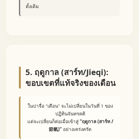
ดั้งเดิม
5. ฤดูกาล (สาร์ท/Jieqi):
ขอบเขตที่แท้จริงของเดือน
ในปาจื่อ "เดือน" จะไม่เปลี่ยนในวันที่ 1 ของ
ปฏิทินจันทรคติ
แต่จะเปลี่ยนก็ต่อเมื่อเข้าสู่
"ฤดูกาล (สาร์ท /
節氣)"
อย่างเคร่งครัด