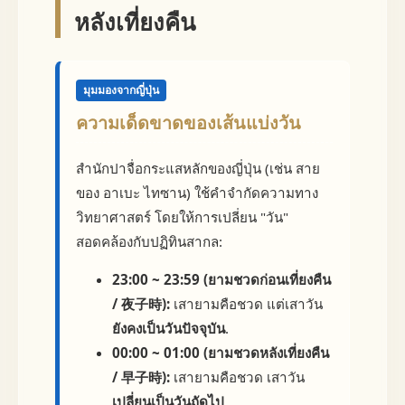
หลังเที่ยงคืน
มุมมองจากญี่ปุ่น
ความเด็ดขาดของเส้นแบ่งวัน
สำนักปาจื่อกระแสหลักของญี่ปุ่น (เช่น สาย
ของ อาเบะ ไทซาน) ใช้คำจำกัดความทาง
วิทยาศาสตร์ โดยให้การเปลี่ยน "วัน"
สอดคล้องกับปฏิทินสากล:
23:00 ~ 23:59 (ยามชวดก่อนเที่ยงคืน
/ 夜子時):
เสายามคือชวด แต่เสาวัน
ยังคงเป็นวันปัจจุบัน
.
00:00 ~ 01:00 (ยามชวดหลังเที่ยงคืน
/ 早子時):
เสายามคือชวด เสาวัน
เปลี่ยนเป็นวันถัดไป
.