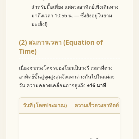
สำหรับมื้อเที่ยง แต่ดวงอาทิตย์เพิ่งเดินทาง
มาถึงเวลา 10:56 น. — ซึ่งยังอยู่ในยาม
มะเส็ง!)
(2) สมการเวลา (Equation of
Time)
เนื่องจากวงโคจรของโลกเป็นวงรี เวลาที่ดวง
อาทิตย์ขึ้นสู่จุดสูงสุดจึงแตกต่างกันไปในแต่ละ
วัน ความคลาดเคลื่อนอาจสูงถึง
±16 นาที
วันที่ (โดยประมาณ)
ความเร็วดวงอาทิตย์
การปร