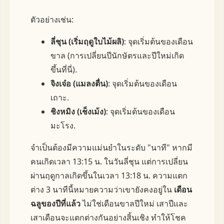
ตัวอย่างเช่น:
ลี่ชุน (เริ่มฤดูใบไม้ผลิ)
: จุดเริ่มต้นของเดือน
ขาล (การเปลี่ยนปีนักษัตรและปีใหม่เกิด
ขึ้นที่นี่).
จิงเจ๋อ (แมลงตื่น)
: จุดเริ่มต้นของเดือน
เถาะ.
ชิงหมิง (เช็งเม้ง)
: จุดเริ่มต้นของเดือน
มะโรง.
จำเป็นต้องมีความแม่นยำในระดับ "นาที" หากมี
คนเกิดเวลา 13:15 น. ในวันลี่ชุน แต่การเปลี่ยน
ผ่านฤดูกาลเกิดขึ้นในเวลา 13:18 น. ความแตก
ต่าง 3 นาทีนี้หมายความว่าเขายังคงอยู่ใน
เดือน
ฉลูของปีที่แล้ว
ไม่ใช่เดือนขาลปีใหม่ เสาปีและ
เสาเดือนจะแตกต่างกันอย่างสิ้นเชิง ทำให้โชค