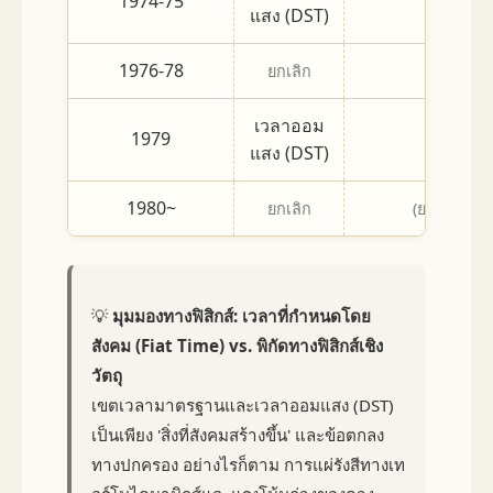
1974-75
04/01 -
แสง (DST)
1976-78
ยกเลิก
(ไม่ม
เวลาออม
1979
07/01 -
แสง (DST)
1980~
ยกเลิก
(ยกเลิกจนถึง
💡
มุมมองทางฟิสิกส์: เวลาที่กำหนดโดย
สังคม (Fiat Time) vs. พิกัดทางฟิสิกส์เชิง
วัตถุ
เขตเวลามาตรฐานและเวลาออมแสง (DST)
เป็นเพียง 'สิ่งที่สังคมสร้างขึ้น' และข้อตกลง
ทางปกครอง อย่างไรก็ตาม การแผ่รังสีทางเท