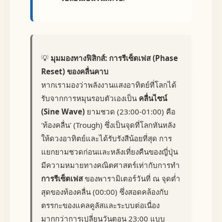
💡
มุมมองทางฟิสิกส์: การรีเซ็ตเฟส (Phase
Reset) ของคลื่นคาบ
หากเรามองว่าพลังงานแสงอาทิตย์ที่โลกได้
รับจากการหมุนรอบตัวเองเป็น
คลื่นไซน์
(Sine Wave)
ยามชวด (23:00-01:00) คือ
'ท้องคลื่น' (Trough) ซึ่งเป็นจุดที่โลกหันหลัง
ให้ดวงอาทิตย์และได้รับรังสีน้อยที่สุด การ
แยกยามชวดก่อนและหลังเที่ยงคืนของญี่ปุ่น
มีความหมายทางคณิตศาสตร์เท่ากับการทำ
การรีเซ็ตเฟส
ของพารามิเตอร์วันที่ ณ จุดต่ำ
สุดของท้องคลื่น (00:00) ซึ่งสอดคล้องกับ
ตรรกะของแคลคูลัสและระบบต่อเนื่อง
มากกว่าการเปลี่ยนวันตอน 23:00 แบบ