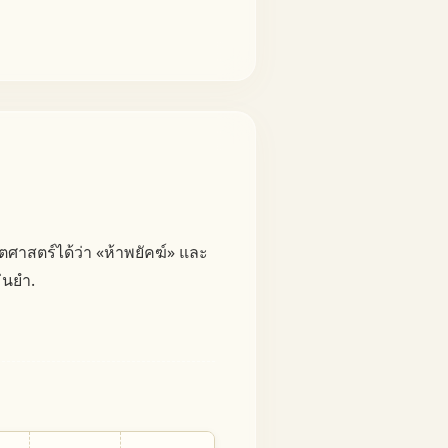
ิตศาสตร์ได้ว่า «ห้าพยัคฆ์» และ
ม่นยำ.