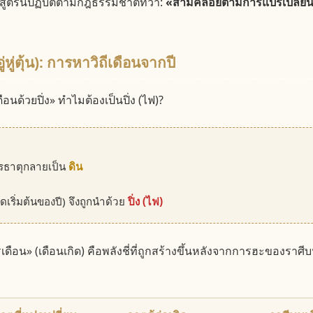
สูตรนี้ปฏิบัติตามกฎธรรมชาติที่ว่า:
«สามีคล้อยตามการแปรเปลี่ยน
ู่หู่ตุ้น): การหาวิถีเดือนจากปี
เดือนด้วยปิ่ง» ทำไมต้องเป็นปิ่ง (ไฟ)?
ธาตุกลายเป็น
ดิน
จุดเริ่มต้นของปี) จึงถูกนำด้วย
ปิ่ง (ไฟ)
การเดือน» (เดือนเกิด) คือพลังชี่ที่ถูกสร้างขึ้นหลังจากการฮะของรา