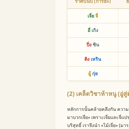
ราศีบนปี (การฮะ)
ธ
เจี่ย
จี่
อี่
เกิง
ปิ่ง
ซิน
ติง
เหริน
อู้
กุ่ย
(2) เคล็ดวิชาห้าหนู (อู่ส
หลักการนั้นคล้ายคลึงกัน ความ
มาบวกเจี่ย» เพราะเจี่ยและจี่แป
บริสุทธิ์ เราจึงนำ «ไม้เจี่ย» 