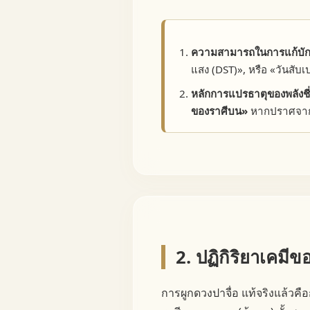
ความสามารถในการแก้บัก
แสง (DST)», หรือ «วันสั
หลักการแปรธาตุของพลังชี
ของราศีบน»
หากปราศจากสิ
2. ปฏิกิริยาเคมี
การผูกดวงปาจื่อ แท้จริงแล้ว