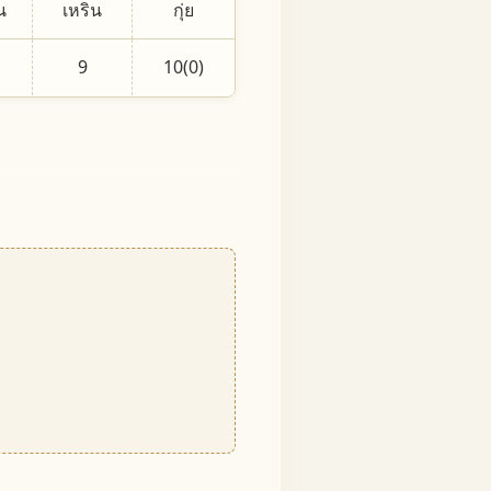
น
เหริน
กุ่ย
9
10(0)