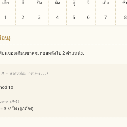
เจี่ย
อี่
ปิ่ง
ติง
อู้
จี่
เกิง
ซิ
1
2
3
4
5
6
7
8
ดือน)
 ราศีบนของเดือนขาลจะถอยหลังไป 2 ตำแหน่ง.
), M = ลำดับเดือน (ขาล=1...)
mod 10
อนขาล (M=1)
3 // ปิ่ง (ถูกต้อง)