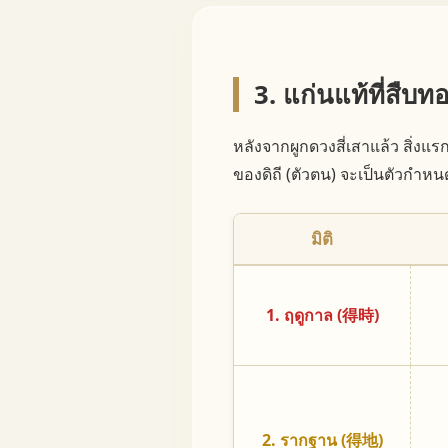
3. แก่นแท้ที่สืบ
หลังจากผูกดวงสี่เสาแล้ว สิ่ง
ของดิถี (ตัวตน) จะเป็นตัวกำหน
มิติ
1. ฤดูกาล (得時)
2. รากฐาน (得地)