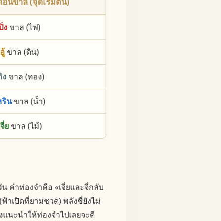
ือนขาล (จุดเริ่มต้น)
ปิ่ง
ขาล (ไฟ)
อู้
ขาล (ดิน)
กิง
ขาล (ทอง)
หริน
ขาล (น้ำ)
จี่ย
ขาล (ไม้)
คำท่องจำคือ «เจี่ยและจี่กลับ
าเปิดที่ยามชวด) พลังชี่ยังไม่
ซึ่งแนะนำให้ท่องจำไปเลยจะดี