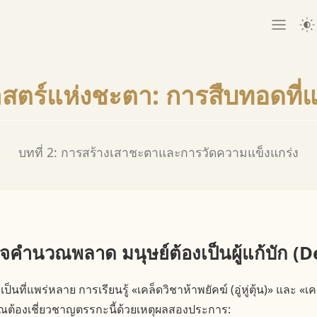
สตร์แห่งชะตา: การสืบทอดที่แท
บทที่ 2: การสร้างเสาชะตาและการวัดความแข็งแกร่ง
าจคำนวณพลาด มนุษย์ต้องเป็นผู้แก้บัก (
ที่แพร่หลาย การเรียนรู้ «เคล็ดวิชาห้าพยัคฆ์ (อู่หู่ตุ้น)» และ «เคล็ด
 คุณต้องเชี่ยวชาญตรรกะนี้ด้วยเหตุผลสองประการ: