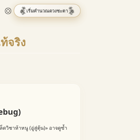
เริ่มคำนวณดวงชะตา
้จริง
Debug)
วิชาห้าหนู (อู่สู่ตุ้น)» อาจดูซ้ำ