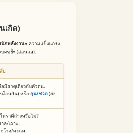
นเกิด)
ำหนักพลังงาน»
ความแข็งแกร่ง
บดขยี้» (อ่อนแอ).
ลับ
รือมีธาตุเดียวกับตัวตน.
หมือนกัน) หรือ
กุน/ชวด
(ส่ง
 ในราศีล่างหรือไม่?
 ขาล/เถาะ.
/มะโรง/มะแม.