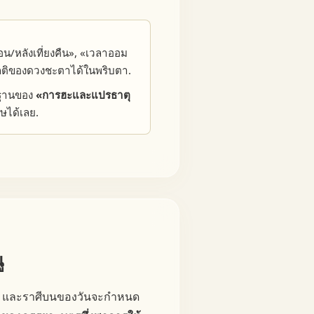
น/หลังเที่ยงคืน», «เวลาออม
ปกติของดวงชะตาได้ในพริบตา.
้นฐานของ
«การฮะและแปรธาตุ
ษได้เลย.
ู
ฆ์) และราศีบนของวันจะกำหนด