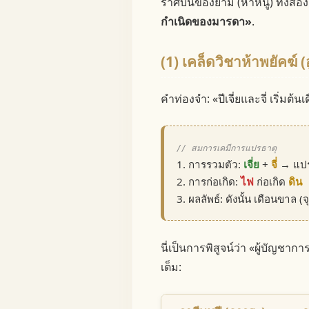
ราศีบนของยาม (ห้าหนู) ทั้งสอง
กำเนิดของมารดา»
.
(1) เคล็ดวิชาห้าพยัคฆ์ (อ
คำท่องจำ: «ปีเจี่ยและจี่ เริ่มต้น
// สมการเคมีการแปรธาตุ
1. การรวมตัว:
เจี่ย
+
จี่
→ แปร
2. การก่อเกิด:
ไฟ
ก่อเกิด
ดิน
3. ผลลัพธ์: ดังนั้น เดือนขาล (
นี่เป็นการพิสูจน์ว่า «ผู้บัญชา
เต็ม: