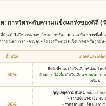
ทอด: การวัดระดับความแข็งแกร่งของดิถี (วั
แรกที่ต้องทำไม่ใช่การมองหาโชคลาภหรืออำนาจ แต่คือ
«การชั่งน้
ดว่าคุณสามารถ «ควบคุม» โครงสร้างดวง (แข็งแกร่ง) หรือถูกมัน «
น้ำหนัก
เกณฑ์และเคล็ด
ปัจจัยชี้ขาด.
เกิดในเดือนที่ส่งเสริมห
50%
ตัวอย่าง:
ไม้เจี่ย
เกิดในเดือน
ขาล/เถาะ
(เ
เสริม).
กุญแจสู่ความมั่นคง.
ดิถีมี «ราก»
-
รากแข็งแรง:
เจี่ย พบ
30%
-
รากอ่อนแอ:
เจี่ย พบ กุน