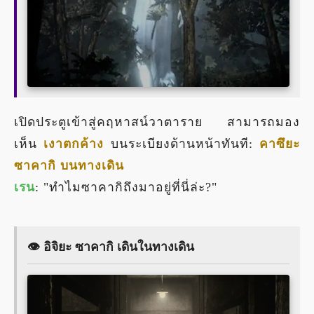
เปิดประตูเข้าสู่คฤหาสน์วาตาราย สามารถมอง
เห็น
เงาตกค้าง
บนระเบียงด้านหน้าทันที:
คาซึยะ
ซาคากิ บนทางเดิน
เรน
: "ทำไมซาคากิถึงมาอยู่ที่นี่ล่ะ?"
👁️ อิจิยะ ซาคากิ เดินในทางเดิน