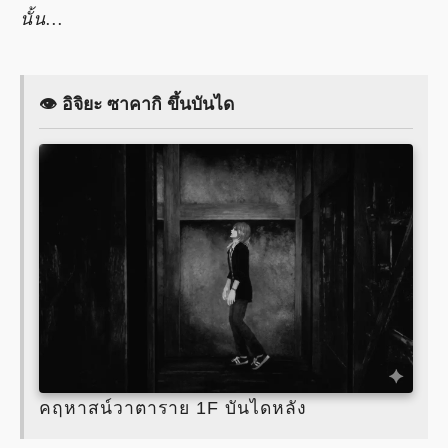
นั้น...
👁️ อิจิยะ ซาคากิ ขึ้นบันได
คฤหาสน์วาตาราย 1F บันไดหลัง