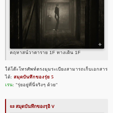
คฤหาสน์วาตาราย 1F ทางเดิน 1F
ใต้โต๊ะโทรศัพท์ตรงมุมระเบียงสามารถเก็บเอกสาร
ได้:
สมุดบันทึกของรุ่ย 5
เรน
: "รุ่ยอยู่ที่นี่จริงๆ ด้วย"
📜 สมุดบันทึกของรุอิ V