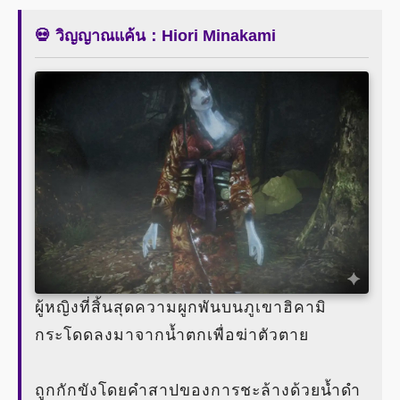
💀 วิญญาณแค้น：Hiori Minakami
ผู้หญิงที่สิ้นสุดความผูกพันบนภูเขาฮิคามิ
กระโดดลงมาจากน้ำตกเพื่อฆ่าตัวตาย
ถูกกักขังโดยคำสาปของการชะล้างด้วยน้ำดำ