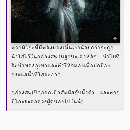
พวกมิโกะที่มีพลังมองเห็นเงาน้อยกว่าจะถูก
นำใส่ไว้ในกล่องศพในฐานะเสาหลัก นำไปที่
ริมน้ำของภูเขาและทำให้จมลงเพื่อปกป้อง
กระแสน้ำที่ใสสะอาด
กล่องศพเปิดออกเมื่อสัมผัสกับน้ำดำ และพวก
มิโกะจะล่อลวงผู้คนลงไปในน้ำ