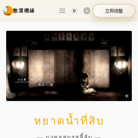
數運機緣
立即排盤
หยาดน้ำที่สิบ
— มงคลสมรสลี้ลับ —