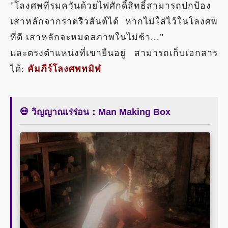
"โลงศพที่รมควันด้วยไฟศักดิ์สิทธิ์สามารถปกป้อง
เสาหลักจากราตรีวสันต์ได้ หากไม่ใส่ไว้ในโลงศพ
ที่ดี เสาหลักจะหมดสภาพในไม่ช้า..."
และตรงตำแหน่งที่เขายืนอยู่ สามารถเก็บเอกสาร
ได้:
คัมภีร์โลงศพทมิฬ
💀 วิญญาณเร่ร่อน：Man Making Box