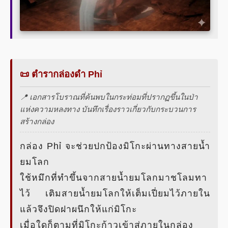
📜 ตำรากล่องดำ Phỉ
📍 เอกสารโบราณที่ค้นพบในกระท่อมที่ปรากฏขึ้นในป่า
แห่งความหลงทาง บันทึกเรื่องราวเกี่ยวกับกระบวนการ
สร้างกล่อง
กล่อง Phỉ จะช่วยปกป้องมิโกะผ่านทางสายน้ำ
ยมโลก
ใช้หมึกที่ทำขึ้นจากสายน้ำยมโลกมาชโลมทา
ไว้ เติมสายน้ำยมโลกให้เต็มเปี่ยมไว้ภายใน
แล้วจึงปิดฝาผนึกให้แก่มิโกะ
เมื่อใดก็ตามที่มิโกะก้าวเข้าสู่ภายในกล่อง