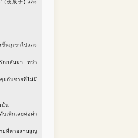
ุโกะ' (夜泉子) และ
งขึ้นภูเขาไปและ
นรักกลับมา ทว่า
ยกับชายที่ไม่มี
นั้น
ลับเพิกเฉยต่อคำ
ชายที่หายสาบสูญ