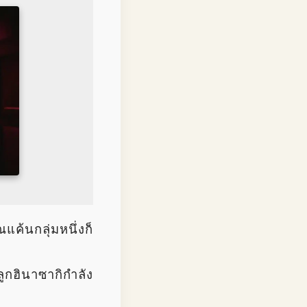
้นกลุ่มหนึ่งก็
ูกฮินาซากิกำลัง