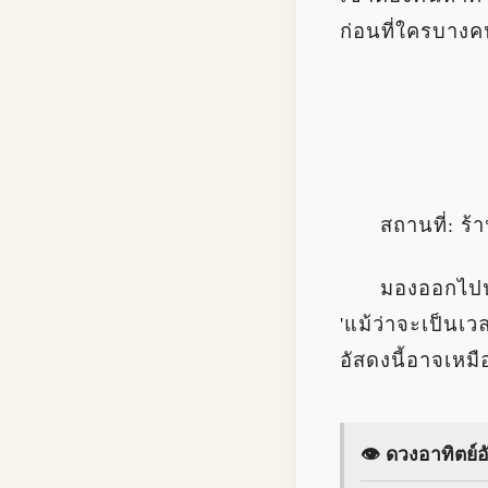
ก่อนที่ใครบางค
สถานที่: ร
มองออกไปน
'แม้ว่าจะเป็นเ
อัสดงนี้อาจเหมื
👁️ ดวงอาทิตย์