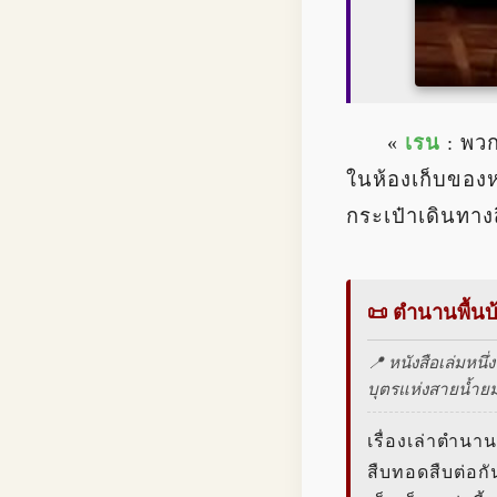
«
เรน
: พว
ในห้องเก็บของ
กระเป๋าเดินทาง
📜 ตำนานพื้นบ
📍 หนังสือเล่มหนึ
บุตรแห่งสายน้ำย
เรื่องเล่าตำน
สืบทอดสืบต่อกั