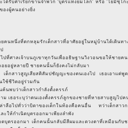
นี้จะได้รับคำเรียกขานจำพวก 'บุตรแห่งยมโลก' หรือ 'โยมิซ
ของผู้คนอย่างยิ่ง
หนึ่งที่ตกหลุมรักเด็กสาวที่อาศัยอยู่ในหมู่บ้านได้เดินทา
ไป
งไปที่ศาลเจ้าบนภูเขาทุกวันเพื่ออธิษฐานวิงวอนขอให้ชายค
อยอยู่หลายปี ชายคนนั้นก็ยังคงไม่กลับมา
ัง เด็กสาวสูญเสียสติสัมปชัญญะของตนเองไป เธอเอาแต่พูดคุ
้นใช้ชีวิตอยู่ร่วมกัน
านค้นพบว่าเด็กสาวกำลังตั้งครรภ์
ถาม เธอระบุว่าตนเองตั้งครรภ์ลูกของชายที่หายสาบสูญไปคน
ล่าลือไปทั่วว่าบิดาของเด็กในท้องคือคนอื่น ทว่าเด็กสาวก
และให้กำเนิดบุตรออกมาเพียงลำพัง
ลอดบุตรออกมา เด็กคนนั้นกลับมีสีผมและดวงตาที่เหมือนกับ