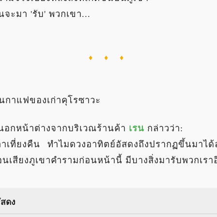
นจะมา 'รับ' พวกเขา...
♦ ♦ ♦
้านกาแฟของเก่าคุโรซาวะ
อกหน้าต่างจากบริเวณร้านค้า
เรน
กล่าวว่า:
วลาเที่ยงคืน ทำไมดวงอาทิตย์อัสดงถึงปรากฏขึ้นมาได้
อนเสียงภูเขาคำรามก่อนหน้านี้ มีบางสิ่งมารับพวกเรา
อัสดง