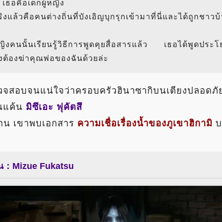
เธอคือเด็กผู้หญิง
งแล้วคือคนต่างถิ่นที่บังเอิญบุกรุกเข้ามาที่นี่และได้ถูกชาว
หญิงคนนั้นเรียนรู้วิธีการพูดคุยสื่อสารแล้ว เธอได้พูดประโ
ต้องฆ่าคุณพ่อของฉันด้วยล่ะ
วจสอบจนแน่ใจว่าครอบครัวฮินาซากิบนเตียงปล
ณแค้น
มิซึเอะ ฟุคัตสึ
กงาน เขาพบเอกสาร
ความเชื่อเรื่องน้ำของภูเขาฮิกามิ
บ
้น：Mizue Fukatsu