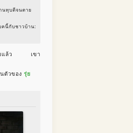
บ้านทุบตีจนตาย
ยคนี้กับชาวบ้าน:
อดภัยแล้ว เขา
นตัวของ
รุ่ย