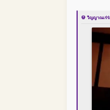
💀 วิญญาณเร