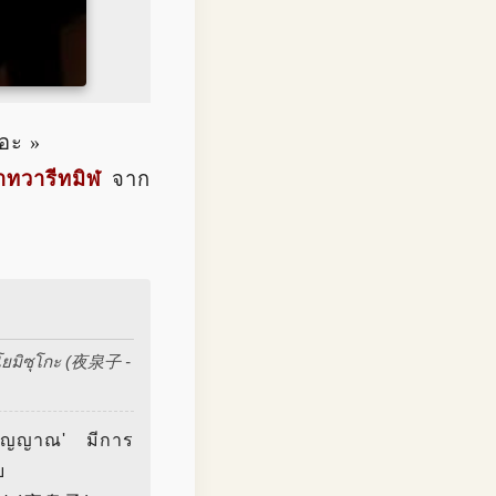
อะ »
าทวารีทมิฬ
จาก
องโยมิซุโกะ (夜泉子 -
รสวิญญาณ' มีการ
บ