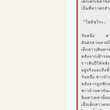
เด็กเด็กเหล่า
เป็นที่หวาดกลัว
『โยมิซุโกะ』
วันหนึ่ง ชายคน
อันตรธานหาย
เด็กสาวเดินทา
หลังจากเฝ้ารอค
ราวสิบปีให้หล
อยู่จริงและถึงขั
วันหนึ่ง ชาวบ้
หลังจากถูกซัก
ชาวบ้านพากันเ
นินทาเหล่านั้น
เมื่อเด็กสาวค