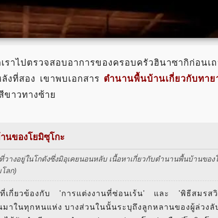
กเราไปตรวจสอบอาการของครอบครัวฮินาซากิก่อนเถ
หลังที่สอง เขาพบเอกสาร
ตำนานพื้นบ้านเกี่ยวกับทาย
สีขาวทางซ้าย
้านของโยมิซุโกะ
่งที่วางอยู่ในโกดังซึ่งมิอุเคยนอนหลับ เนื้อหาเกี่ยวกับตำนานพื้นบ้านข
มโลก)
านที่เกี่ยวข้องกับ 'การแต่งงานที่ซ่อนเร้น' และ 'พิธีสม
นมาในทุกหนแห่ง บางส่วนในนั้นระบุถึงลูกหลานของผู้ล่วงลั