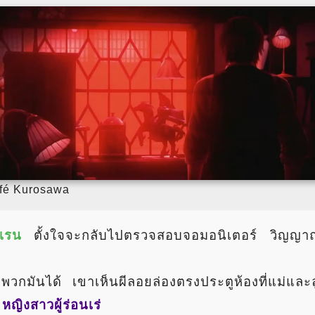
fé Kurosawa
เรน
ตั้งใจจะกลับไปตรวจสอบจอมอนิเตอร์ วิญญาณแค
วกมันได้ เขาเห็นผีลอยล่องตรงประตูห้องที่แม่และล
:
หญิงสาวผู้ร่อนเร่