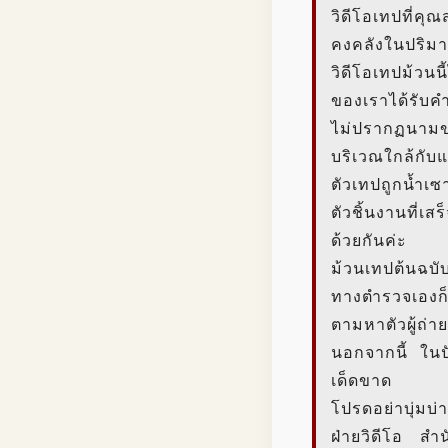
วิดีโอเทปที่คุ
คงคลังในปริมาณ
วิดีโอเทปม้วน
ของเราได้รับ
ไม่ปรากฏนามของ
บริเวณใกล้กับแ
ตัวเทปถูกน้ำเซ
ตัวชิ้นงานที่เ
ด้วยกันค่ะ
ม้วนเทปต้นฉบับด
ทางตำรวจเองก็
ตามหาตัวผู้ถ่า
นอกจากนี้ ในปั
เด็ดขาด
โปรดอย่าบุ่มบ่
ฝ่ายวิดีโอ สำ