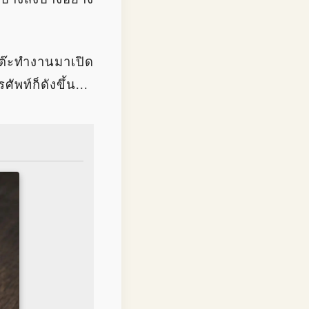
๊ะทำงานมาเปิด
ัพท์ก็ดังขึ้น...