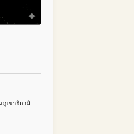
นภูเขาฮิกามิ