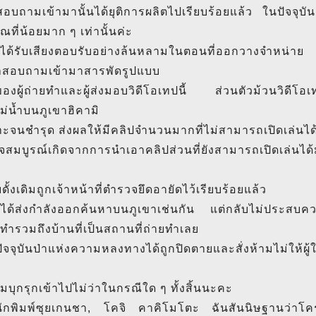
ณสอบถามเข้ามานั้นได้ยุติการผลิตไปเรียบร้อยแล้ว ในปัจจุบัน
ที่น้อยมาก ๆ เท่านั้นค่ะ
นี้ได้รับเสียงตอบรับอย่างล้นหลามในตอนที่ออกวางจำหน่า
คำสอบถามเข้ามาสารพัดรูปแบบ
ผู้ถ่ายทำและผู้ส่งมอบวิดีโอเทปนี้ ส่วนตัวม้วนวิดีโอเทป
ม่น้ำบนภูเขาฮิคามิ
าะจนชำรุด ส่งผลให้มีคลิปจำนวนมากที่ไม่สามารถเปิดเล่นได
สร็จสมบูรณ์เกิดจากการนำเอาคลิปส่วนที่ยังสามารถเปิดเล่นได้
ั้งเดิมถูกเจ้าหน้าที่ตำรวจยึดอายัดไว้เรียบร้อยแล้ว
ได้ส่งกำลังออกค้นหาบนภูเขาเช่นกัน แต่กลับไม่ประสบค
ยทำรวมถึงบ้านที่เป็นสถานที่ถ่ายทำเลย
จจุบันป่าแห่งความหลงทางได้ถูกปิดตายและสั่งห้ามไม่ให้ผู้ใ
ามบุกรุกเข้าไปไม่ว่าในกรณีใด ๆ ทั้งสิ้นนะคะ
นักพิมพ์ซุยเกนชา, โคจิ คาคิโมโตะ ฉันสันนิษฐานว่าโคร