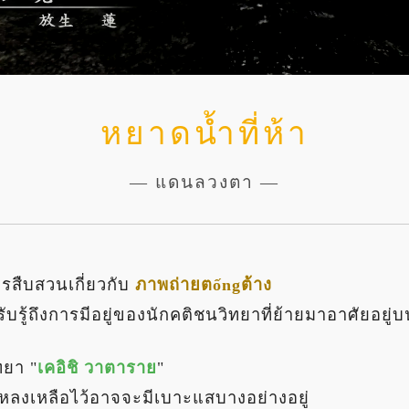
หยาดน้ำที่ห้า
— แดนลวงตา —
ารสืบสวนเกี่ยวกับ
ภาพถ่ายตốngต้าง
รับรู้ถึงการมีอยู่ของนักคติชนวิทยาที่ย้ายมาอาศัยอยู่บ
ทยา "
เคอิชิ วาตาราย
"
หลงเหลือไว้อาจจะมีเบาะแสบางอย่างอยู่