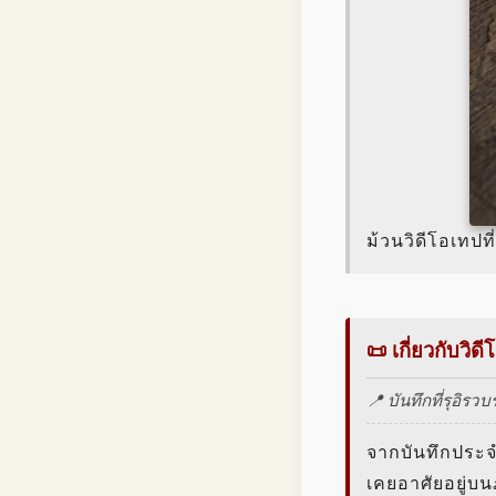
ม้วนวิดีโอเทปท
📜 เกี่ยวกับว
📍 บันทึกที่รุอิ
จากบันทึกประจำ
เคยอาศัยอยู่บน