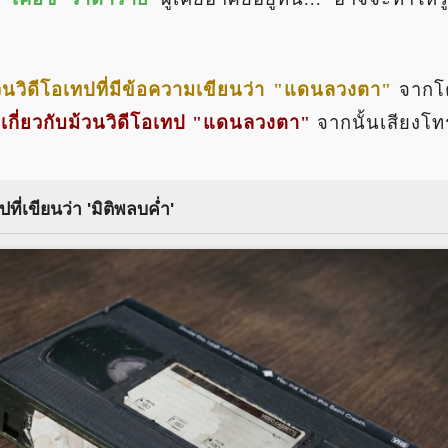
วนวิดีโอเทปที่มีข้อความเขียนว่า "แดนลวงตา"
จากโต
ร
เกี่ยวกับม้วนวิดีโอเทป "แดนลวงตา"
จากนั้นเสียงโทรศ
ที่เขียนว่า 'มิติพลบค่ำ'