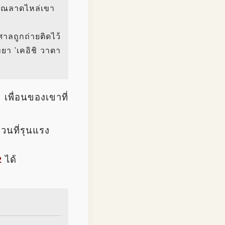
ิเวณลาดไหล่เขา
ลถูกถ่ายติดไว้
ิทยา 'เคอิชิ วาตา
เพื่อนของเขาที่
วนที่รุนแรง
2
ได้