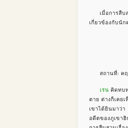
เมื่อการสื
เกี่ยวข้องกับนั
สถานที่: ค
เรน
คิดทบทว
ตาย ต่างก็เคยเ
เขาได้ยินมาว่า
อดีตของภูเขาฮิ
การสืบสวนเรื่