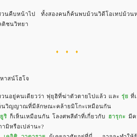
บสวนคืบหน้าไป ทั้งสองคนก็ค้นพบม้วนวิดีโอเทปม้วนหนึ
กคติชนวิทยา
♦ ♦ ♦
ฤหาสน์โฮโจ
นอยู่คนเดียวว่า ฟุยุฮิที่ฆ่าตัวตายไปแล้ว และ
รุ่ย
ที
ห็นวิญญาณที่มีลักษณะคล้ายมิโกะเหมือนกัน
ยูริ
ก็เห็นเหมือนกัน โลงศพสีดำที่เกี่ยวกับ
ฮารุกะ
มีคว
กามิหรือเปล่านะ?
อง
เคอิชิ วาตาราย
ผู้เคยอาศัยอยู่ที่นี่... อาจจะทำให้ร