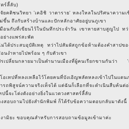
ร์ลี้ลับ)
วิจัยคติชนวิทยา 'เคอิชิ วาตาราย' หลงใหลในปริศนาความเชื
ม่ขึ้น ถึงกับสร้างบ้านและปักหลักอาศัยอยู่บนภูเขา
เหมือนกับที่เขียนไว้ในบันทึกประจำวัน เขาหายสาบสูญไป ท
งอย่างแพร่สะพัด
ไม่ได้ประสบอุบัติเหตุ ทว่าไปสัมผัสถูกข้อห้ามต้องคำสาปขอ
กซ่อนงำหายไปพร้อม ๆ กับตัวเขา
้แปรเปลี่ยนกลายมาเป็นตำนานเมืองที่ผู้คนเรียกขานกันว่
ดีโอเทปที่หลงเหลือไว้โดยคนที่บังเอิญพลัดหลงเข้าไปในแด
รถพิสูจน์ความจริงเท็จได้ แต่ฉันก็เลือกที่จะดำเนินสืบค้นต่
ทปนี้จะโด่งดังอย่างยิ่งในแวดวงศาสตร์ลี้ลับ
องสอบถามไปยังสำนักพิมพ์ ก็ได้รับข้อความตอบกลับมาดังนี้
 คางามิยะ ขอบคุณสำหรับการสอบถามข้อมูลเข้ามาค่ะ