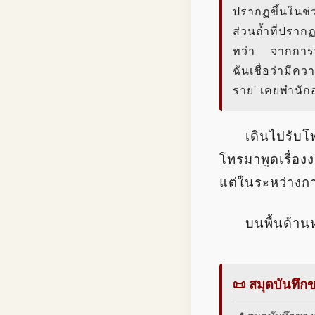
ปรากฏขึ้นในช่ว
ส่วนถ้ำที่ปราก
ทว่า จากการที
ฉันเชื่อว่ามีคว
ราย' เคยพำนักอ
เดินไปรับโ
โทรมาพูดเรื่อง
แต่ในระหว่างก
บนพื้นด้าน
📜 สมุดบันทึกขอ