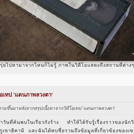
ี่รุ่ยไปหามาจากไหนก็ไม่รู้ ภาพในวิดีโอแสดงถึงสถานที่ต่าง
ิดีโอเทป 'แดนภาพลวงตา'
รวบรวมขึ้นมาหลังจากสรุปเนื้อหาจากวิดีโอเทป 'แดนภาพลวงตา'
วันที่ค้นพบในเรียวกังร้าง ทำให้ได้รับรู้เรื่องราวของนักวิ
ภูเขาฮิคามิ และฉันได้พบชื่อรวมถึงข้อมูลที่เกี่ยวข้องของเข