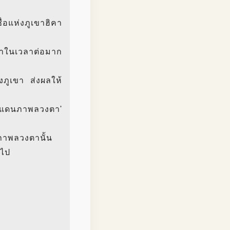
่อแห่งภูเขาฮิคา
ว่าในเวลาต่อมาก
งภูเขา ส่งผลให้
า 'แดนภาพลวงตา'
นภาพลวงตานั้น
อไป