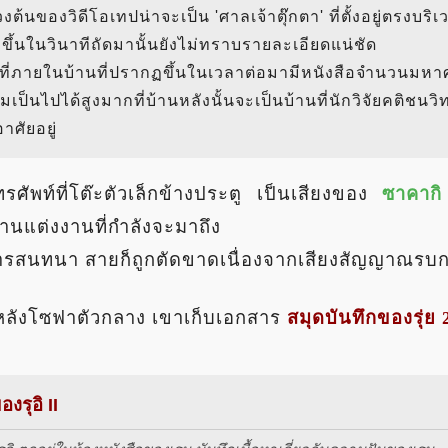
งต้นของวิดีโอเทปน่าจะเป็น 'ศาลเจ้าตุ๊กตา' ที่ตั้งอยู่ตรงบร
ฏขึ้นในวินาทีถัดมานั้นยังไม่ทราบรายละเอียดแน่ชัด
่ภายในบ้านที่ปรากฏขึ้นในเวลาต่อมามีหนังสือจำนวนมหาศา
ามเป็นไปได้สูงมากที่บ้านหลังนั้นจะเป็นบ้านที่นักวิจัยคติชนว
าศัยอยู่
ทรศัพท์ที่โต๊ะตัวเล็กข้างประตู เป็นเสียงของ
ซาคากิ
งานแต่งงานที่กำลังจะมาถึง
ารสนทนา สายก็ถูกตัดขาดเนื่องจากเสียงสัญญาณรบก
หลังโซฟาตัวกลาง เขาเก็บเอกสาร
สมุดบันทึกของรุ่ย 
งรุอิ II