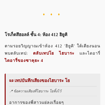
♦ ♦ ♦
โรเก็ตสึฮอลล์ ชั้น 4: ห้อง 412 ฮิยูคิ
ตามรอยวิญญาณเข้าห้อง 412 'ฮิยูคิ' ใต้เตียงนอน
พบตลับเทป:
ตลับเทปโย ไฮบาระ
และไดอารี่
ไดอารี่ของซาคุยะ 4
📜 เทปบันทึกเสียงของไฮบาระ โย
📍 ข้อความเสียงที่ไฮบาระ โยทิ้งไว้
อาการของพี่สาวแย่ลงเรื่อยๆ