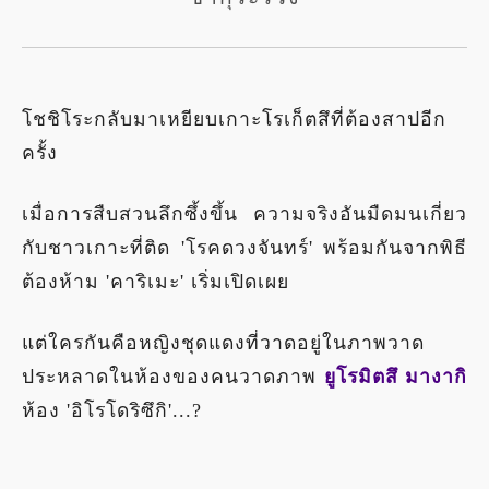
โชชิโระกลับมาเหยียบเกาะโรเก็ตสึที่ต้องสาปอีก
ครั้ง
เมื่อการสืบสวนลึกซึ้งขึ้น ความจริงอันมืดมนเกี่ยว
กับชาวเกาะที่ติด 'โรคดวงจันทร์' พร้อมกันจากพิธี
ต้องห้าม 'คาริเมะ' เริ่มเปิดเผย
แต่ใครกันคือหญิงชุดแดงที่วาดอยู่ในภาพวาด
ประหลาดในห้องของคนวาดภาพ
ยูโรมิตสึ มางากิ
ห้อง 'อิโรโดริซึกิ'...?