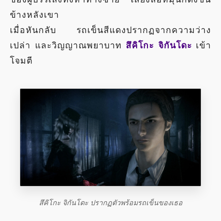
ข้างหลังเขา
เมื่อหันกลับ รถเข็นสีแดงปรากฏจากความว่าง
เปล่า และวิญญาณพยาบาท
สึคิโกะ จิกันโดะ
เข้า
โจมตี
สึคิโกะ จิกันโดะ ปรากฏตัวพร้อมรถเข็นของเธอ