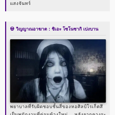
แสงจันทร์
💀 วิญญาณอาฆาต：ชิเอะ โซโนซากิ เบ่งบาน
พยาบาลที่รับผิดชอบชั้นสี่ของหอศิลป์โรเก็ตสึ
เป็นพนักงานที่ค่อนข้างใหม่ หลังจากคางุระ