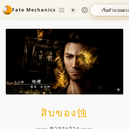
Fate Mechanics
เริ่มคำนวณดว
สิบของ蚀
—— ซากุระร่วง ——