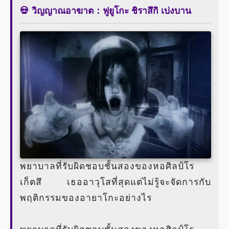
💀 วิญญาณอาฆาต：ฟูยูโกะ ชิราสึกิ เบ่งบาน
พยาบาลที่รับผิดชอบชั้นสองของหอศิลป์โร
เก็ตสึ เธออาวุโสที่สุดแต่ไม่รู้จะจัดการกับ
พฤติกรรมของอายาโกะอย่างไร