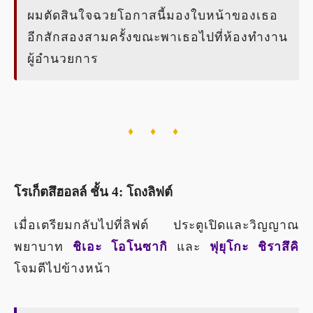
ผมตัดสินใจฉวยโอกาสนี้มองใบหน้าของเธอ
อีกสักสองสามครั้งขณะพาเธอไปที่ห้องทำงาน
ผู้อำนวยการ
♦ ♦ ♦
โรเก็ตสึฮอลล์ ชั้น 4: โถงลิฟต์
เมื่อเตรียมกลับไปที่ลิฟต์ ประตูเปิดและวิญญาณ
พยาบาท
ชิเอะ โอโนซากิ
และ
ฟุยุโกะ ชิราสึคิ
โจมตีไปข้างหน้า