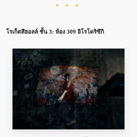
♦ ♦ ♦
โรเก็ตสึฮอลล์ ชั้น 3: ห้อง 309 อิโรโดริซึกิ