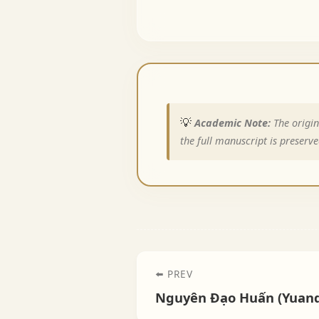
💡
Academic Note:
The origin
the full manuscript is preserve
⬅️ PREV
Nguyên Đạo Huấn (Yuan