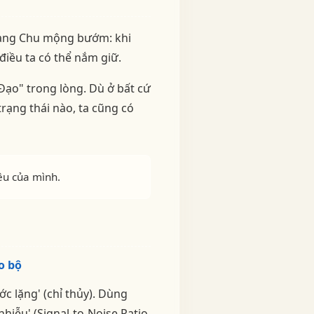
Trang Chu mộng bướm: khi
điều ta có thể nắm giữ.
"Đạo" trong lòng. Dù ở bất cứ
rạng thái nào, ta cũng có
êu của mình.
o bộ
 lặng' (chỉ thủy). Dùng
nhiễu' (Signal-to-Noise Ratio,