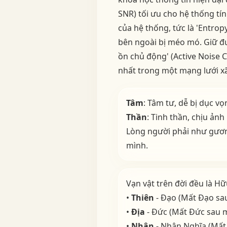
SNR) tối ưu cho hệ thống tí
của hệ thống, tức là 'Entropy
bên ngoài bị méo mó. Giữ đư
ồn chủ động' (Active Noise C
nhất trong một mạng lưới xã
Tâm
: Tâm tư, dễ bị dục v
Thần
: Tinh thần, chịu ản
Lòng người phải như gươn
mình.
Vạn vật trên đời đều là Hữ
•
Thiên
- Đạo (Mất Đạo sa
•
Địa
- Đức (Mất Đức sau 
•
Nhân
- Nhân Nghĩa (Mất