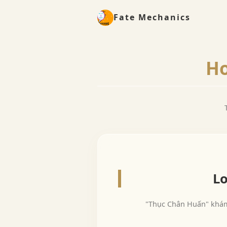
Fate Mechanics
Ho
Lo
"Thục Chân Huấn" khám 