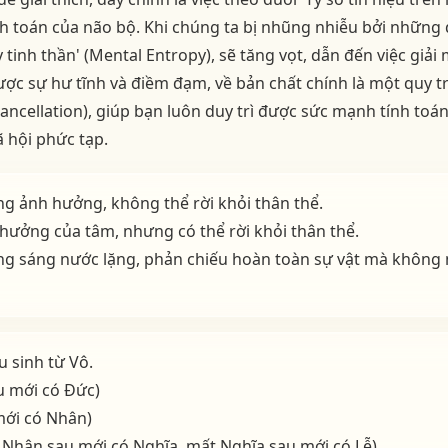
nh toán của não bộ. Khi chúng ta bị nhũng nhiễu bởi những d
 tinh thần' (Mental Entropy), sẽ tăng vọt, dẫn đến việc giải m
ợc sự hư tĩnh và điềm đạm, về bản chất chính là một quy tr
ancellation), giúp bạn luôn duy trì được sức mạnh tính toá
 hội phức tạp.
ọng ảnh hưởng, không thể rời khỏi thân thể.
h hưởng của tâm, nhưng có thể rời khỏi thân thể.
g sáng nước lặng, phản chiếu hoàn toàn sự vật mà không 
u sinh từ Vô.
u mới có Đức)
mới có Nhân)
 Nhân sau mới có Nghĩa, mất Nghĩa sau mới có Lễ)