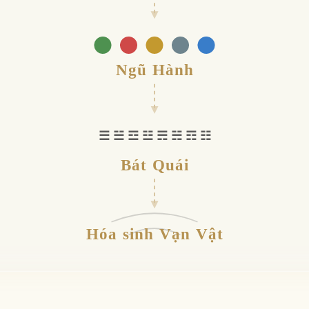
Ngũ Hành
☰ ☱ ☲ ☳ ☴ ☵ ☶ ☷
Bát Quái
Hóa sinh Vạn Vật