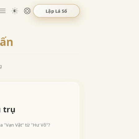
Lập Lá Số
uấn
g
 trụ
a "Vạn Vật" từ "Hư Vô"?