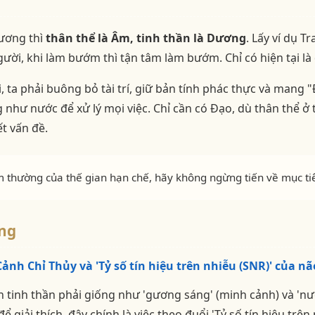
Dương thì
thân thể là Âm, tinh thần là Dương
. Lấy ví dụ 
ười, khi làm bướm thì tận tâm làm bướm. Chỉ có hiện tại là 
, ta phải buông bỏ tài trí, giữ bản tính phác thực và mang 
như nước để xử lý mọi việc. Chỉ cần có Đạo, dù thân thể ở t
ết vấn đề.
thường của thế gian hạn chế, hãy không ngừng tiến về mục ti
ng
Cảnh Chỉ Thủy và 'Tỷ số tín hiệu trên nhiễu (SNR)' của nã
nh thần phải giống như 'gương sáng' (minh cảnh) và 'nước
ể giải thích, đây chính là việc theo đuổi 'Tỷ số tín hiệu trên 