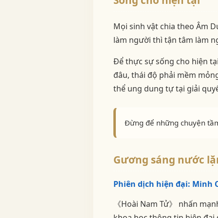
Sống cho hiện tại
Mọi sinh vật chia theo Âm 
làm người thì tận tâm làm ng
Để thực sự sống cho hiện tại
đâu, thái độ phải mềm mỏng 
thể ung dung tự tại giải quy
Đừng để những chuyện tầm 
Gương sáng nước lặ
Phiên dịch hiện đại: Minh 
《Hoài Nam Tử》 nhấn mạnh ti
khoa học thông tin hiện đại đ