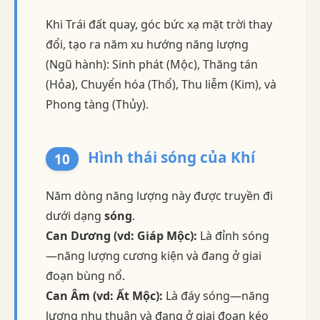
Khi Trái đất quay, góc bức xạ mặt trời thay
đổi, tạo ra năm xu hướng năng lượng
(Ngũ hành): Sinh phát (Mộc), Thăng tán
(Hỏa), Chuyển hóa (Thổ), Thu liễm (Kim), và
Phong tàng (Thủy).
Hình thái sóng của Khí
10
Năm dòng năng lượng này được truyền đi
dưới dạng
sóng
.
Can Dương (vd: Giáp Mộc):
Là đỉnh sóng
—năng lượng cương kiện và đang ở giai
đoạn bùng nổ.
Can Âm (vd: Ất Mộc):
Là đáy sóng—năng
lượng nhu thuận và đang ở giai đoạn kéo