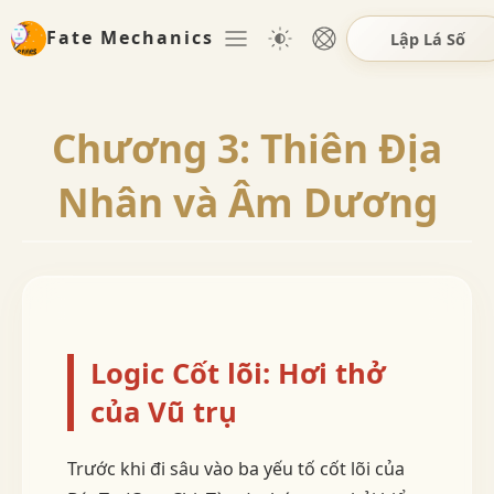
Fate Mechanics
Lập Lá Số
Chương 3: Thiên Địa
Nhân và Âm Dương
Logic Cốt lõi: Hơi thở
của Vũ trụ
Trước khi đi sâu vào ba yếu tố cốt lõi của