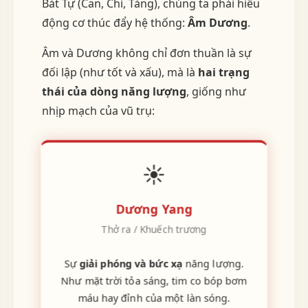
Bát Tự (Can, Chi, Tàng), chúng ta phải hiểu
động cơ thúc đẩy hệ thống:
Âm Dương
.
Âm và Dương không chỉ đơn thuần là sự
đối lập (như tốt và xấu), mà là
hai trạng
thái của dòng năng lượng
, giống như
nhịp mạch của vũ trụ:
☀️
Dương Yang
Thở ra / Khuếch trương
Sự
giải phóng và bức xạ
năng lượng.
Như mặt trời tỏa sáng, tim co bóp bơm
máu hay đỉnh của một làn sóng.