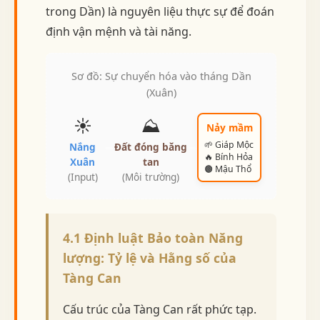
trong Dần) là nguyên liệu thực sự để đoán
định vận mệnh và tài năng.
Sơ đồ: Sự chuyển hóa vào tháng Dần
(Xuân)
☀️
⛰️
Nảy mầm
🌱 Giáp Mộc
Nắng
Đất đóng băng
➡
➡
🔥 Bính Hỏa
Xuân
tan
🟤 Mậu Thổ
(Input)
(Môi trường)
4.1 Định luật Bảo toàn Năng
lượng: Tỷ lệ và Hằng số của
Tàng Can
Cấu trúc của Tàng Can rất phức tạp.