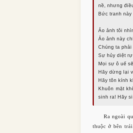
nề, nhưng điề
Bức tranh này
Ảo ảnh tôi nhì
Ảo ảnh này ch
Chúng ta phải 
Sự hủy diệt rự
Mọi sự ô uế s
Hãy dừng lại 
Hãy tôn kính 
Khuôn mặt khô
sinh ra! Hãy si
Ra ngoài qu
thuộc ở bên tr