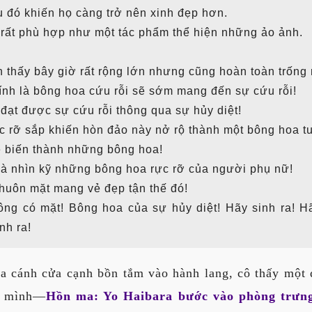
u đó khiến họ càng trở nên xinh đẹp hơn.
 rất phù hợp như một tác phẩm thể hiện những ảo ảnh.
n thấy bây giờ rất rộng lớn nhưng cũng hoàn toàn trống 
ính là bông hoa cứu rỗi sẽ sớm mang đến sự cứu rỗi!
đạt được sự cứu rỗi thông qua sự hủy diệt!
c rỡ sắp khiến hòn đảo này nở rộ thành một bông hoa tu
ẽ biến thành những bông hoa!
và nhìn kỹ những bông hoa rực rỡ của người phụ nữ!
khuôn mặt mang vẻ đẹp tận thế đó!
ng có mặt! Bông hoa của sự hủy diệt! Hãy sinh ra! Hã
nh ra!
a cánh cửa cạnh bồn tắm vào hành lang, cô thấy một
ái mình—
Hồn ma: Yo Haibara bước vào phòng trưn