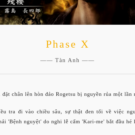
Phase X
—— Tàn Anh ——
i đặt chân lên hòn đảo Rogetsu bị nguyền rủa một lần 
ều tra đi vào chiều sâu, sự thật đen tối về việc ng
ải 'Bệnh nguyệt' do nghi lễ cấm 'Kari-me' bắt đầu hé 