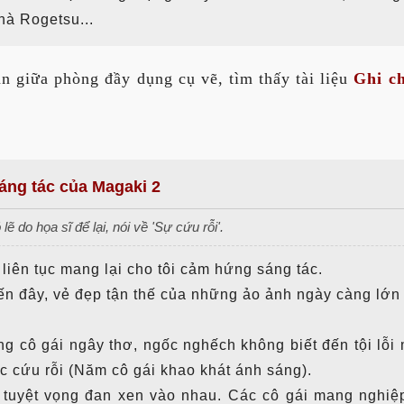
hà Rogetsu...
àn giữa phòng đầy dụng cụ vẽ, tìm thấy tài liệu
Ghi ch
áng tác của Magaki 2
lẽ do họa sĩ để lại, nói về 'Sự cứu rỗi'.
iên tục mang lại cho tôi cảm hứng sáng tác.
đến đây, vẻ đẹp tận thế của những ảo ảnh ngày càng lớn
g cô gái ngây thơ, ngốc nghếch không biết đến tội lỗi 
c cứu rỗi (Năm cô gái khao khát ánh sáng).
 tuyệt vọng đan xen vào nhau. Các cô gái mang nghi