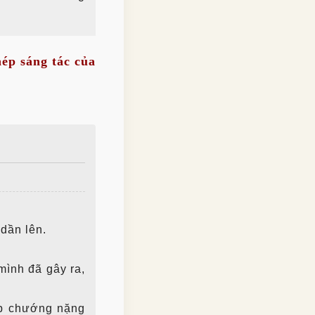
ép sáng tác của
 dần lên.
mình đã gây ra,
ệp chướng nặng