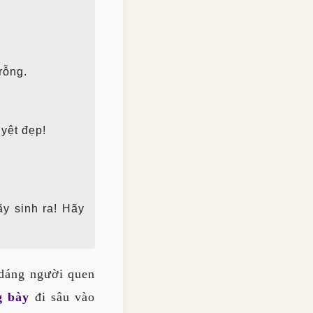
rỗng.
yệt đẹp!
y sinh ra! Hãy
 dáng người quen
g bày
đi sâu vào