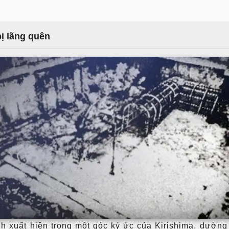
ị lãng quên
h xuất hiện trong một góc ký ức của Kirishima, dường