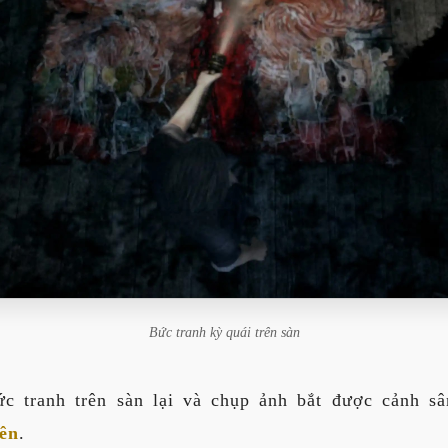
Bức tranh kỳ quái trên sàn
ức tranh trên sàn lại và chụp ảnh bắt được cảnh 
uên
.