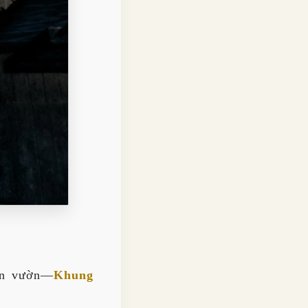
sân vườn—
Khung