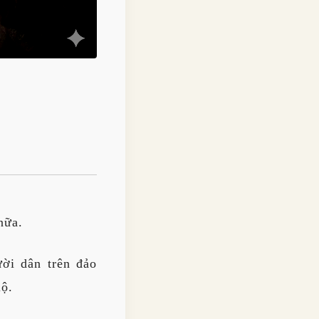
nữa.
ười dân trên đảo
lộ.