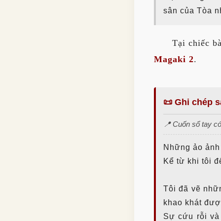
sân của Tòa n
Tại chiếc b
Magaki 2
.
📜 Ghi chép s
📍 Cuốn sổ tay có 
Những ảo ảnh l
Kể từ khi tôi 
Tôi đã vẽ nhữn
khao khát đượ
Sự cứu rỗi và