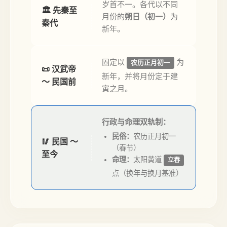
岁首不一。各代以不同
🏛️ 先秦至
月份的
朔日（初一）
为
秦代
新年。
固定以
为
农历正月初一
📜 汉武帝
新年，并将月份定于建
～ 民国前
寅之月。
行政与命理双轨制：
民俗：
农历正月初一
🥢 民国 ～
（春节）
至今
命理：
太阳黄道
立春
点（换年与换月基准）