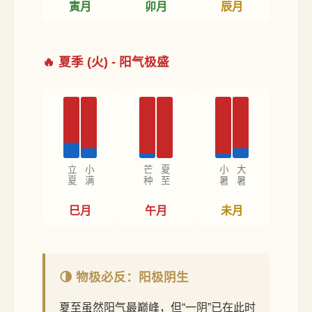
寅月
卯月
辰月
🔥 夏季 (火) - 阳气极盛
立夏
小满
芒种
夏至
小暑
大暑
巳月
午月
未月
🌗 物极必反：阳极阴生
夏至虽然阳气最巅峰，但“一阴”已在此时