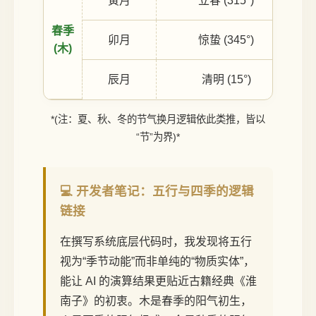
寅月
立春 (315°)
春季
卯月
惊蛰 (345°)
(木)
辰月
清明 (15°)
*(注：夏、秋、冬的节气换月逻辑依此类推，皆以
“节”为界)*
💻 开发者笔记：五行与四季的逻辑
链接
在撰写系统底层代码时，我发现将五行
视为“季节动能”而非单纯的“物质实体”，
能让 AI 的演算结果更贴近古籍经典《淮
南子》的初衷。木是春季的阳气初生，