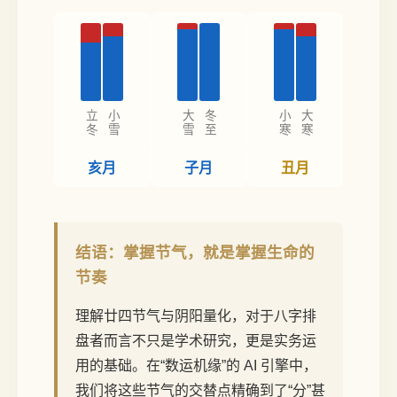
立冬
小雪
大雪
冬至
小寒
大寒
亥月
子月
丑月
结语：掌握节气，就是掌握生命的
节奏
理解廿四节气与阴阳量化，对于八字排
盘者而言不只是学术研究，更是实务运
用的基础。在“数运机缘”的 AI 引擎中，
我们将这些节气的交替点精确到了“分”甚