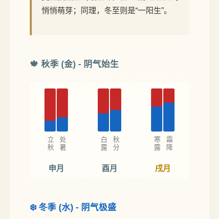
悄悄萌芽；同理，冬至则是“一阳生”。
🍁 秋季 (金) - 阴气始生
立秋
处暑
白露
秋分
寒露
霜降
申月
酉月
戌月
❄️ 冬季 (水) - 阴气极盛