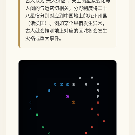
古人认为“天人感应”，天上的星象变化与
人间的气运密切相关。分野制度将二十
八星宿分别对应到中国地上的九州州县
（诸侯国）。例如某个星宿发生异常，
古人就会推测地上对应的区域将会发生
灾祸或重大事件。
婁
昴
危
室
壁
奎
胃
畢
虛
觜
紫
女
參
北
牛
井
鬼
斗
箕
柳
星
尾
張
心
翼