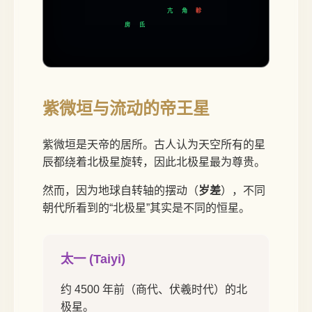
亢
角
軫
房
氐
紫微垣与流动的帝王星
紫微垣是天帝的居所。古人认为天空所有的星
辰都绕着北极星旋转，因此北极星最为尊贵。
然而，因为地球自转轴的摆动（
岁差
），不同
朝代所看到的“北极星”其实是不同的恒星。
太一 (Taiyi)
约 4500 年前（商代、伏羲时代）的北
极星。