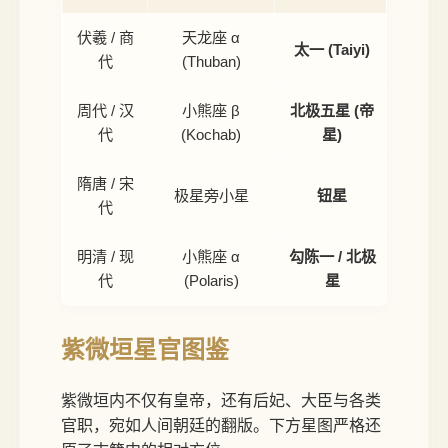
伏羲 / 商
天龙座 α
太一 (Taiyi)
约 4
代
(Thuban)
周代 / 汉
小熊座 β
北极五星 (帝
《尔
代
(Kochab)
星)
隋唐 / 宋
朱熹
极星旁小星
钮星
代
明清 / 现
小熊座 α
勾陈一 / 北极
因岁
代
(Polaris)
星
紫微垣星官图鉴
紫微垣内不仅有皇帝，还有后妃、大臣与各类
官职，宛如人间朝廷的翻版。下方星图严格还