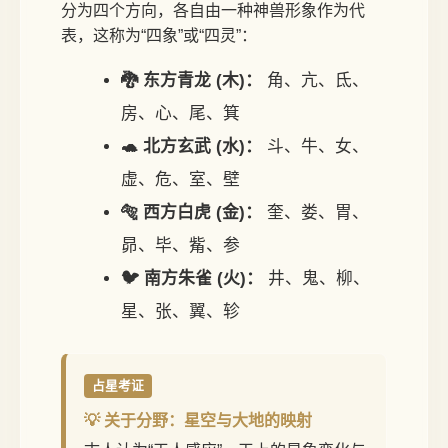
分为四个方向，各自由一种神兽形象作为代
表，这称为“四象”或“四灵”：
🐉 东方青龙 (木)：
角、亢、氐、
房、心、尾、箕
🐢 北方玄武 (水)：
斗、牛、女、
虚、危、室、壁
🐅 西方白虎 (金)：
奎、娄、胃、
昴、毕、觜、参
🐦 南方朱雀 (火)：
井、鬼、柳、
星、张、翼、轸
占星考证
💡 关于分野：星空与大地的映射