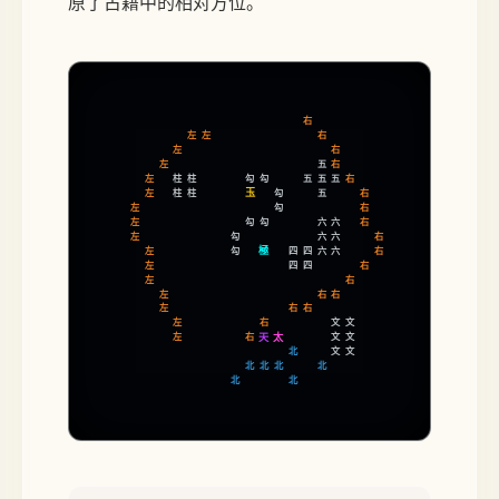
原了古籍中的相对方位。
右
左
左
右
左
右
左
右
五
左
柱
柱
勾
勾
右
五
五
五
玉
左
柱
柱
勾
右
五
左
勾
右
左
勾
勾
六
六
右
左
勾
六
六
右
極
左
勾
六
六
右
四
四
左
右
四
四
左
右
左
右
右
左
右
右
左
右
文
文
太
左
右
文
文
天
北
文
文
北
北
北
北
北
北