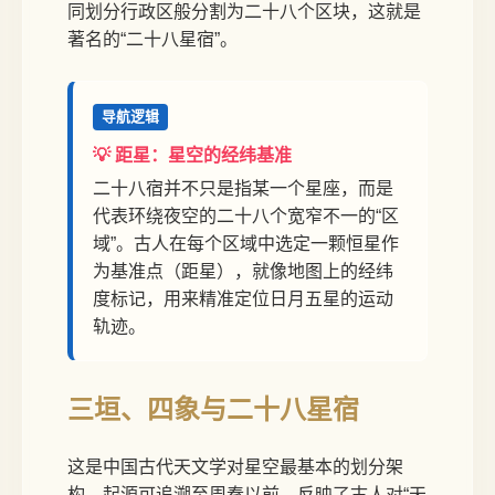
同划分行政区般分割为二十八个区块，这就是
著名的“二十八星宿”。
导航逻辑
💡 距星：星空的经纬基准
二十八宿并不只是指某一个星座，而是
代表环绕夜空的二十八个宽窄不一的“区
域”。古人在每个区域中选定一颗恒星作
为基准点（距星），就像地图上的经纬
度标记，用来精准定位日月五星的运动
轨迹。
三垣、四象与二十八星宿
这是中国古代天文学对星空最基本的划分架
构，起源可追溯至周秦以前，反映了古人对“天