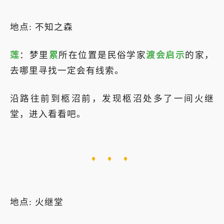
地点: 不知之森
莲
：梦里
累
所在位置是民俗学家
渡会启示
的家，
去哪里寻找一定会有线索。
沿路往前到柩沼前，发现柩沼处多了一间火继
堂，进入看看吧。
♦ ♦ ♦
地点: 火继堂