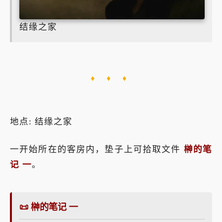
结缘之家
♦ ♦ ♦
地点: 结缘之家
一开始所在的客房内，垫子上可拾取文件
榊的笔
记 一
。
📜 榊的笔记 一