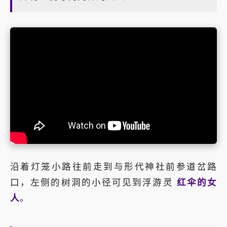
沿着灯笼小路往前走到与形代神社前参道岔路
口，左侧的树洞的小径可见到浮游灵
红伞的女
人
。