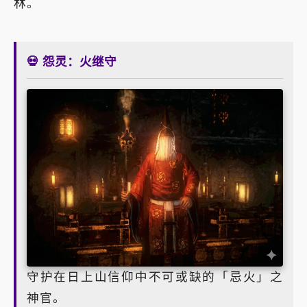
林。
💀 怨灵：火继守
守护在日上山信仰中不可或缺的「忌火」之
神官。