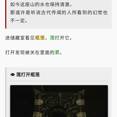
如今这座山的水也保持清澈。
那或许是听说古代传闻的人所看到的幻觉也
不一定。
进储藏室看见
柩笼
，
莲
打开它。
打开发现被关在里面的
累
。
👁️ 莲打开柩笼