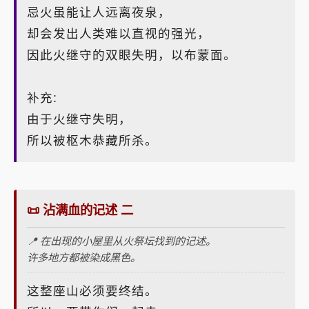
忌火虽能让人远离夜泉，
却会发出人类难以直视的强光，
因此火继守的双眼失明，以布蒙面。
补充:
由于火继守失明，
所以被枢木恭藏所杀。
📜 沾满血的记述 二
📍 在出现的小屋里从火祭坛找到的记述。
许多地方都被染成黑色。
这整座山必须要终结。