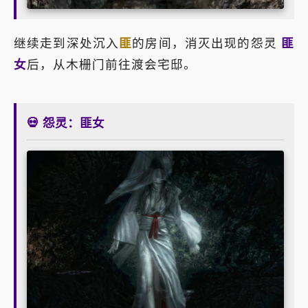
继续走到深处沉入
匪
的房间，消灭出现的怨灵
匪
女
后，从木栅门前往渡会宅邸。
💀 怨灵：匪女