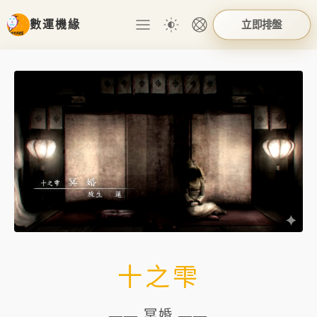
立即排盤
數運機緣
十之雫
—— 冥婚 ——