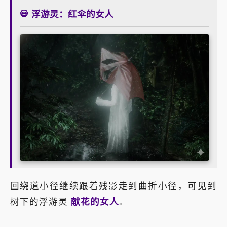
💀 浮游灵：红伞的女人
回绕道小径继续跟着残影走到曲折小径，可见到
树下的浮游灵
献花的女人
。