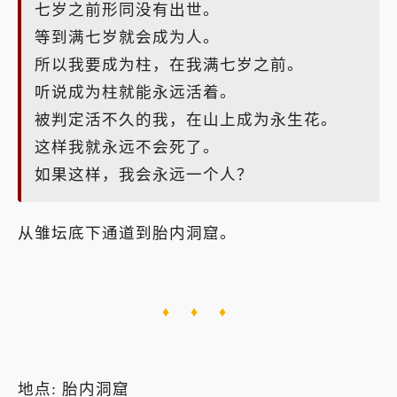
七岁之前形同没有出世。
等到满七岁就会成为人。
所以我要成为柱，在我满七岁之前。
听说成为柱就能永远活着。
被判定活不久的我，在山上成为永生花。
这样我就永远不会死了。
如果这样，我会永远一个人？
从雏坛底下通道到胎内洞窟。
♦ ♦ ♦
地点: 胎内洞窟