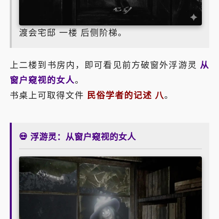
渡会宅邸 一楼 后侧阶梯。
上二楼到书房内，即可看见前方破窗外浮游灵
从
窗户窥视的女人
。
书桌上可取得文件
民俗学者的记述 八
。
💀 浮游灵：从窗户窥视的女人