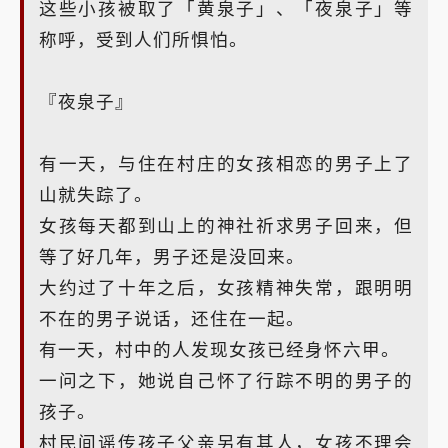
这些小孩被取了「黄泉子」、「夜泉子」等
称呼，受到人们所惧怕。
『夜泉子』
有一天，与住在村庄的女孩相恋的男子上了
山就失踪了。
女孩每天都到山上的神社祈求男子回来，但
等了好几年，男子还是没回来。
大约过了十年之后，女孩精神失常，跟明明
不在的男子说话，还住在一起。
有一天，村中的人发现女孩已经身怀六甲。
一问之下，她说自己怀了行踪不明的男子的
孩子。
村民间谣传孩子父亲另有其人，女孩不理会