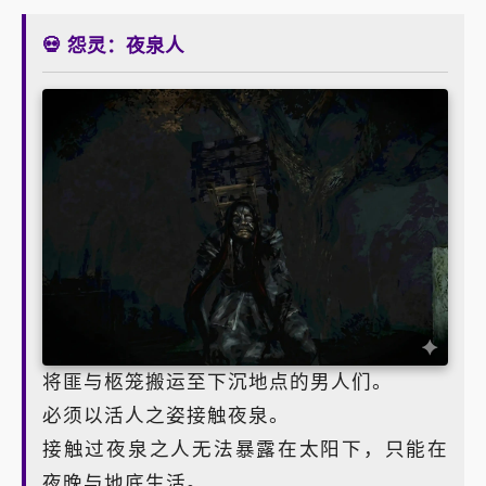
💀 怨灵：夜泉人
将匪与柩笼搬运至下沉地点的男人们。
必须以活人之姿接触夜泉。
接触过夜泉之人无法暴露在太阳下，只能在
夜晚与地底生活。