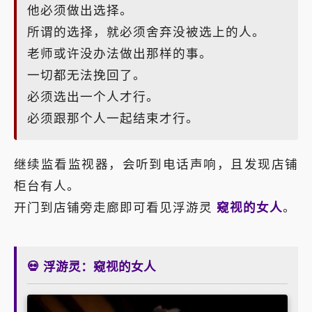
他必须做出选择。
所谓的选择，就必须舍弃没被选上的人。
老师或许没办法做出那样的事。
一切都无法挽回了。
必须选出一个人才行。
必须跟那个人一起结束才行。
继续监看监视器，会听到电话声响，且发现店铺
柜台有人。
开门到店铺旁走廊即可看见浮游灵
窥视的女人
。
💀 浮游灵：窥视的女人