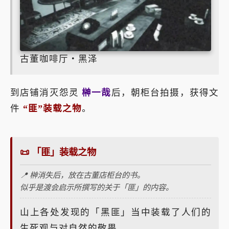
古董咖啡厅・黑泽
到店铺消灭怨灵
榊一哉
后，朝柜台拍摄，获得文
件
“匪”装载之物
。
📜 「匪」装载之物
📍 榊消失后，放在古董店柜台的书。
似乎是渡会启示所撰写的关于「匪」的内容。
山上各处发现的「黑匪」当中装载了人们的
生死观与对自然的敬畏。