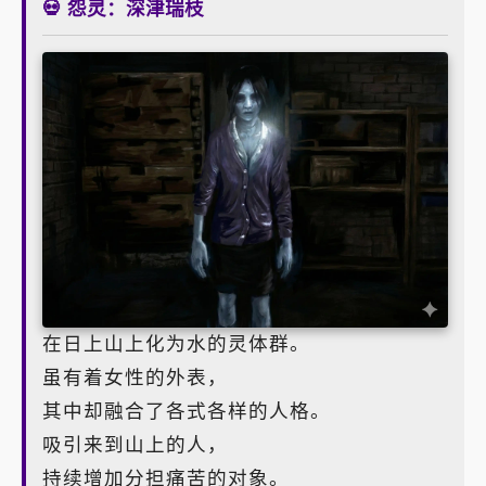
💀 怨灵：深津瑞枝
在日上山上化为水的灵体群。
虽有着女性的外表，
其中却融合了各式各样的人格。
吸引来到山上的人，
持续增加分担痛苦的对象。