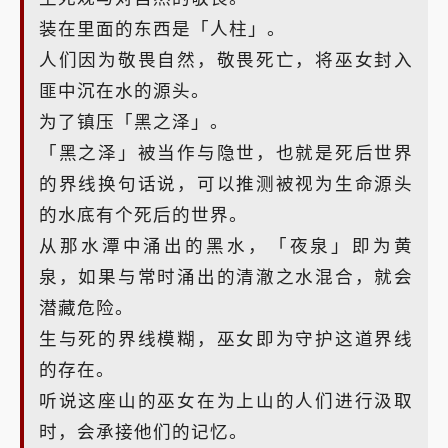
装在里面的东西是「人柱」。
人们因为敬畏自然，敬畏死亡，将巫女封入
匪中沉在水的源头。
为了镇压「黑之泽」。
「黑之泽」被当作与隐世，也就是死后世界
的界线换句话说，可以推测被视为生命源头
的水底有个死后的世界。
从那水潭中涌出的黑水，「夜泉」即为黄
泉，如果与常时涌出的清澈之水混合，就会
潜藏危险。
生与死的界线模糊，巫女即为守护这道界线
的存在。
听说这座山的巫女在为上山的人们进行汲取
时，会承接他们的记忆。