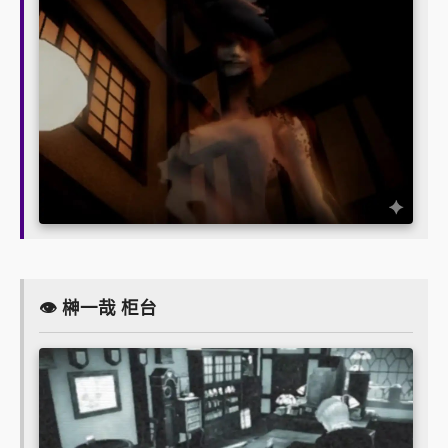
👁️ 榊一哉 柜台