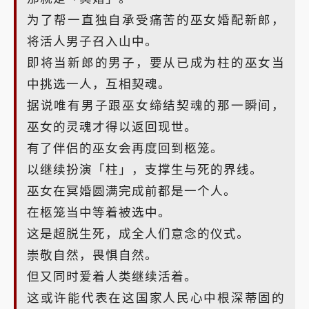
为了帮一直独自承受痛苦的巫女婚配新郎，
将活人男子召入山中。
即将当新郎的男子，要从已成为柱的巫女当
中挑选一人，互相契魂。
据说唯有男子跟巫女缔结契魂的那一瞬间，
巫女的灵魂才得以返回现世。
有了伴侣的巫女会再度回到柩笼。
以继续扮演「柱」，支撑生与死的界线。
巫女在冥婚圆满完成前都是一个人。
在柩笼当中等着被选中。
这是超脱生死，成全人们意念的仪式。
崇敬自然，畏惧自然。
但又同时爱着人类继续活着。
这或许能代表在这国家人民心中根深蒂固的