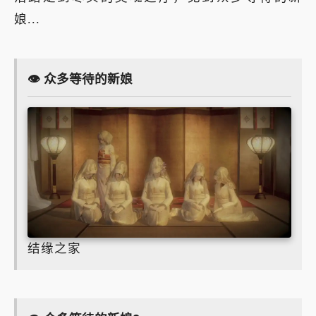
娘...
👁️ 众多等待的新娘
结缘之家