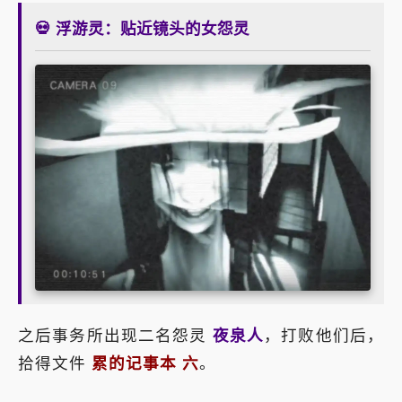
💀 浮游灵：贴近镜头的女怨灵
之后事务所出现二名怨灵
夜泉人
，打败他们后，
拾得文件
累的记事本 六
。