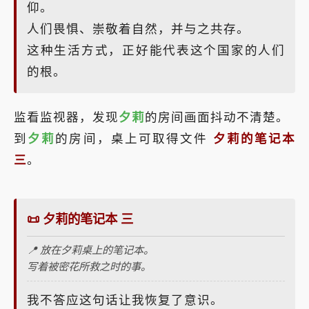
仰。
人们畏惧、崇敬着自然，并与之共存。
这种生活方式，正好能代表这个国家的人们
的根。
监看监视器，发现
夕莉
的房间画面抖动不清楚。
到
夕莉
的房间，桌上可取得文件
夕莉的笔记本
三
。
📜 夕莉的笔记本 三
📍 放在夕莉桌上的笔记本。
写着被密花所救之时的事。
我不答应这句话让我恢复了意识。