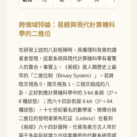
跨領域特論：易經與現代計算機科
學的二進位
在研習上述的八卦矩陣時，具備理科背景的讀
者會發現，這套系統與現代計算機科學有著驚
人的重合。事實上，《易經》是人類歷史上最
早的「二進位制（Binary System）」。若將
陰爻視為 0，陽爻視為 1，三個爻組成的八
卦，正好對應計算機科學中的 3-bit 系統（2³ =
8 種狀態）；而六十四卦則是 6-bit（2⁶ = 64
種狀態）。十七世紀著名的數學家、微積分與
二進位的發明者萊布尼茲（Leibniz）在看到
《易經》六十四卦圖時，也曾為東方古人早於
兩千多年前就建立出這套嚴密的代數系統而感