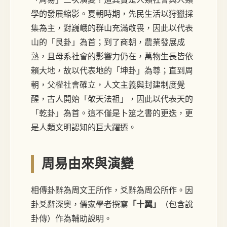
學的發展縮影。夏朝時期，先民生活以狩獵採
集為主，對巍峨的群山充滿敬畏，因此以代表
山的「艮卦」為首；到了商朝，農業發展成
熟，且母系社會的影響力仍在，萬物生長皆依
賴大地，故以代表地的「坤卦」為尊；直到周
朝，父權社會確立，人文主義與封建制度覺
醒，古人開始「敬天法祖」，因此以代表天的
「乾卦」為首。這不僅是卜筮之書的更迭，更
是人類文明認知的巨大躍遷。
周易由來與演變
相傳卦辭為周文王所作，爻辭為周公所作。因
卦爻辭深奧，儒家學者撰寫
「十翼」
（包含說
卦傳）作為輔助說明。