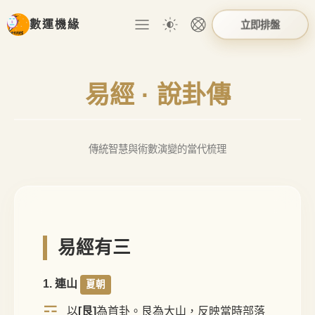
立即排盤
數運機緣
易經 · 說卦傳
傳統智慧與術數演變的當代梳理
易經有三
1. 連山
夏朝
☶
以
[艮]
為首卦。艮為大山，反映當時部落