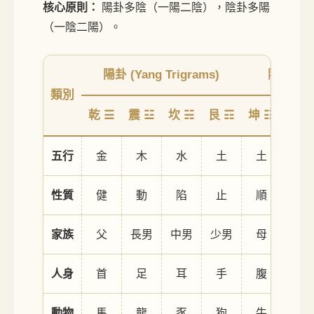
核心原則：
陽卦多陰（一陽二陰），陰卦多陽
（一陰二陽）。
陽卦 (Yang Trigrams)
陰卦 (Yin
類別
乾 ☰
震 ☳
坎 ☵
艮 ☶
坤 ☷
巽 ☴
五行
金
木
水
土
土
木
性質
健
動
陷
止
順
入
家族
父
長男
中男
少男
母
長女
人身
首
足
耳
手
腹
股
動物
馬
龍
豕
狗
牛
雞