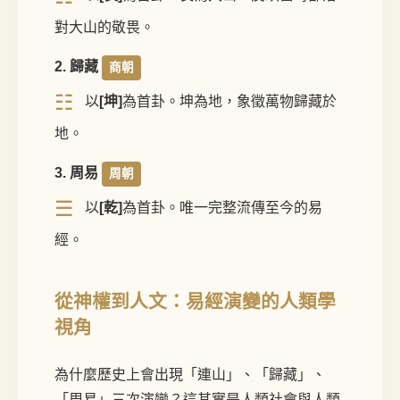
對大山的敬畏。
2. 歸藏
商朝
☷
以
[坤]
為首卦。坤為地，象徵萬物歸藏於
地。
3. 周易
周朝
☰
以
[乾]
為首卦。唯一完整流傳至今的易
經。
從神權到人文：易經演變的人類學
視角
為什麼歷史上會出現「連山」、「歸藏」、
「周易」三次演變？這其實是人類社會與人類