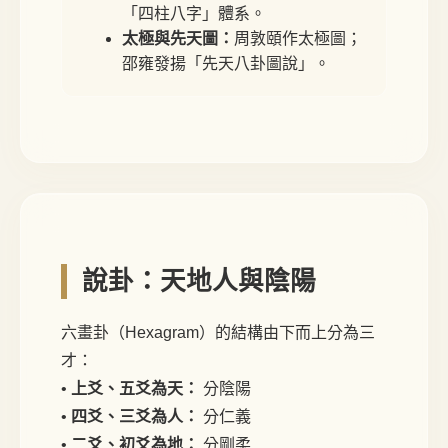
「四柱八字」體系。
太極與先天圖：
周敦頤作太極圖；
邵雍發揚「先天八卦圖說」。
說卦：天地人與陰陽
六畫卦（Hexagram）的結構由下而上分為三
才：
•
上爻、五爻為天：
分陰陽
•
四爻、三爻為人：
分仁義
•
二爻、初爻為地：
分剛柔