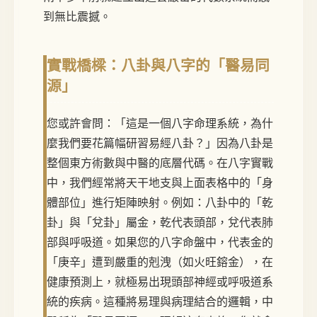
到無比震撼。
實戰橋樑：八卦與八字的「醫易同
源」
您或許會問：「這是一個八字命理系統，為什
麼我們要花篇幅研習易經八卦？」因為八卦是
整個東方術數與中醫的底層代碼。在八字實戰
中，我們經常將天干地支與上面表格中的「身
體部位」進行矩陣映射。例如：八卦中的「乾
卦」與「兌卦」屬金，乾代表頭部，兌代表肺
部與呼吸道。如果您的八字命盤中，代表金的
「庚辛」遭到嚴重的剋洩（如火旺鎔金），在
健康預測上，就極易出現頭部神經或呼吸道系
統的疾病。這種將易理與病理結合的邏輯，中