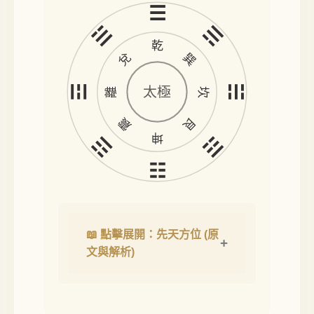
☰
☱
☴
乾
兌
巽
☲
☵
太極
離
坎
震
艮
坤
☳
☶
☷
📖 點擊展開：先天方位 (原
文與解析)