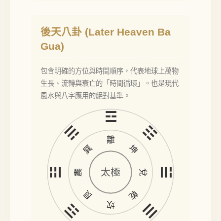
後天八卦 (Later Heaven Ba
Gua)
包含明確的方位與時間順序，代表地球上萬物
生長、流轉與衰亡的「時間循環」。也是現代
風水與八字應用的絕對基準。
☲
☴
☷
離
巽
坤
☳
☱
太極
震
兌
艮
乾
坎
☶
☰