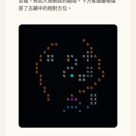
官職，宛如人間朝廷的翻版。下方星圖嚴格還
原了古籍中的相對方位。
右
左
左
右
左
右
左
右
五
左
柱
柱
勾
勾
右
五
五
五
玉
左
柱
柱
勾
右
五
左
勾
右
左
勾
勾
六
六
右
左
勾
六
六
右
極
左
勾
六
六
右
四
四
左
右
四
四
左
右
左
右
右
左
右
右
左
右
文
文
太
左
右
文
文
天
北
文
文
北
北
北
北
北
北