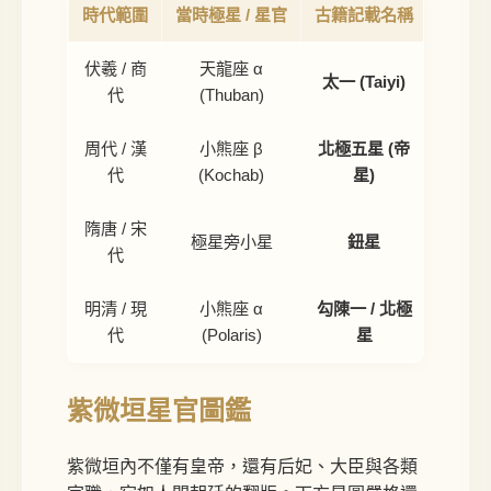
時代範圍
當時極星 / 星官
古籍記載名稱
伏羲 / 商
天龍座 α
太一 (Taiyi)
約 4
代
(Thuban)
周代 / 漢
小熊座 β
北極五星 (帝
《爾
代
(Kochab)
星)
隋唐 / 宋
朱
極星旁小星
鈕星
代
明清 / 現
小熊座 α
勾陳一 / 北極
因歲
代
(Polaris)
星
紫微垣星官圖鑑
紫微垣內不僅有皇帝，還有后妃、大臣與各類