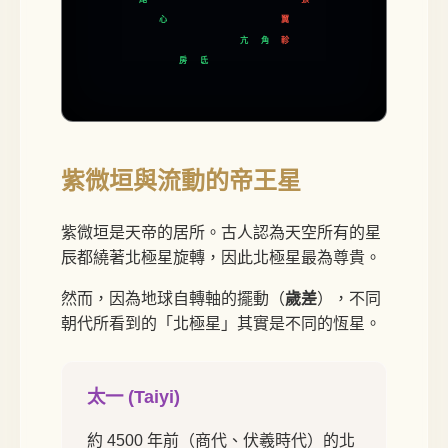
心
翼
亢
角
軫
房
氐
紫微垣與流動的帝王星
紫微垣是天帝的居所。古人認為天空所有的星
辰都繞著北極星旋轉，因此北極星最為尊貴。
然而，因為地球自轉軸的擺動（
歲差
），不同
朝代所看到的「北極星」其實是不同的恆星。
太一 (Taiyi)
約 4500 年前（商代、伏羲時代）的北