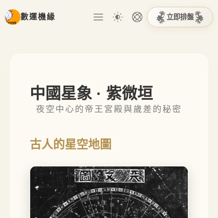
立即排盤
數運機緣
中國星象 · 紫微垣
夜空中心的帝王宮殿與歲差的秘密
古人的星空地圖