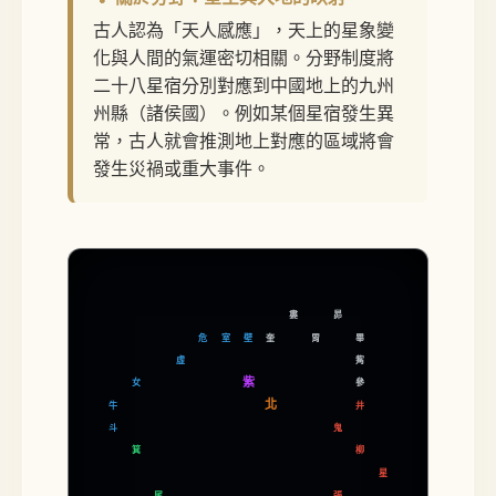
古人認為「天人感應」，天上的星象變
化與人間的氣運密切相關。分野制度將
二十八星宿分別對應到中國地上的九州
州縣（諸侯國）。例如某個星宿發生異
常，古人就會推測地上對應的區域將會
發生災禍或重大事件。
婁
昴
危
室
壁
奎
胃
畢
虛
觜
紫
女
參
北
牛
井
鬼
斗
箕
柳
星
尾
張