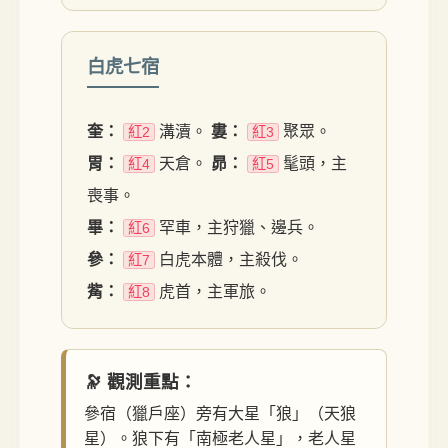
白虎七宿
奎：
溝瀆。
婁：
聚眾。
紅2
紅3
胃：
天倉。
昴：
髦頭，主
紅4
紅5
喪事。
畢：
罕車，主狩獵、邊兵。
紅6
參：
白虎本體，主殺伐。
紅7
觜：
虎首，主軍旅。
紅8
🔭 觀測重點：
參宿（獵戶座）旁有大星「狼」（天狼
星）。狼下有「南極老人星」，老人星