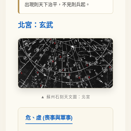
出現則天下治平，不見則兵起。
北宮：玄武
▲ 蘇州石刻天文圖：北宮
危、虛 (喪事與軍事)