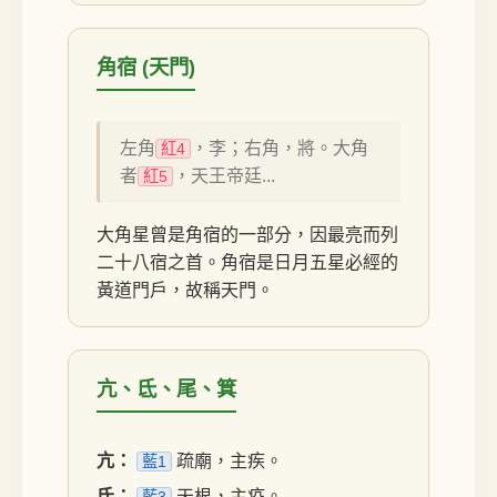
角宿 (天門)
左角
，李；右角，將。大角
紅4
者
，天王帝廷...
紅5
大角星曾是角宿的一部分，因最亮而列
二十八宿之首。角宿是日月五星必經的
黃道門戶，故稱天門。
亢、氐、尾、箕
亢：
疏廟，主疾。
藍1
氐：
天根，主疫。