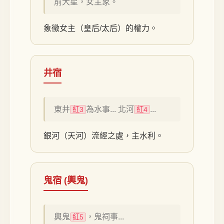
前大星，女主象。
象徵女主（皇后/太后）的權力。
井宿
東井
為水事... 北河
...
紅3
紅4
銀河（天河）流經之處，主水利。
鬼宿 (輿鬼)
輿鬼
，鬼祠事...
紅5