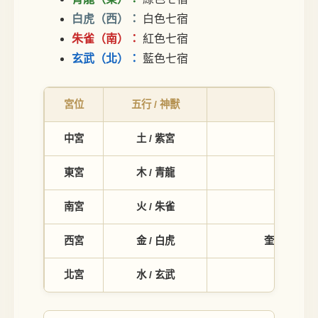
白虎（西）：
白色七宿
朱雀（南）：
紅色七宿
玄武（北）：
藍色七宿
宮位
五行 / 神獸
中宮
土 / 紫宮
紫
東宮
木 / 青龍
角、亢、
南宮
火 / 朱雀
井、鬼、
西宮
金 / 白虎
奎、婁、胃、
北宮
水 / 玄武
斗、牛、