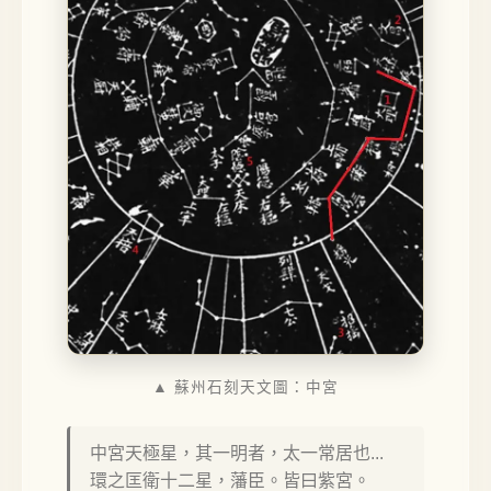
▲ 蘇州石刻天文圖：中宮
中宮天極星，其一明者，太一常居也...
環之匡衛十二星，藩臣。皆曰紫宮。