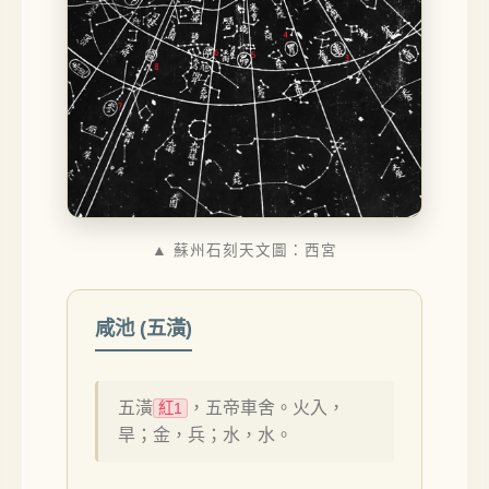
▲ 蘇州石刻天文圖：西宮
咸池 (五潢)
五潢
，五帝車舍。火入，
紅1
旱；金，兵；水，水。