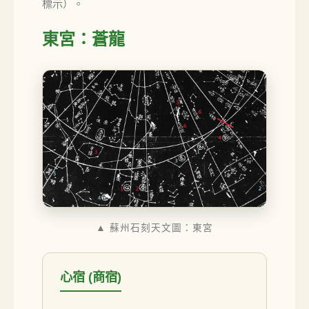
標示）。
東宮：蒼龍
▲ 蘇州石刻天文圖：東宮
心宿 (商宿)