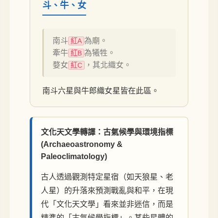
斗、牛、女
南斗
為廟。
紅A
牽牛
為犧牲。
紅B
婺女
，其北織女。
紅C
南斗六星與牛郎織女星皆在此區。
文化天文學轉譯：古氣候學與環境指標
(Archaeoastronomy &
Paleoclimatology)
古人透過觀測特定星宿（如天狼星、老
人星）的升落來預測戰亂與和平，在現
代「文化天文學」看來並非迷信，而是
精準的「古氣候學指標」。某些星體的