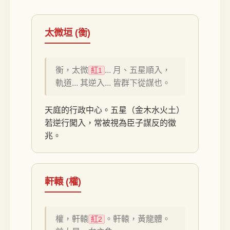
太微垣 (衡)
衡，太微
... 月、五星順入，
紅1
軌道... 其逆入... 皆群下從謀也。
天庭的行政中心。五星（金木水火土）
若逆行闖入，常被視為臣子謀反的徵
兆。
軒轅 (權)
權，軒轅
。軒轅，黃龍體。
紅2