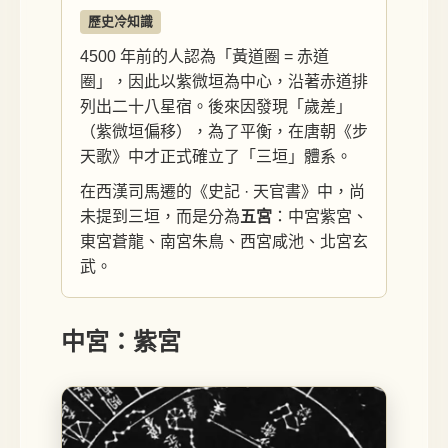
歷史冷知識
4500 年前的人認為「黃道圈 = 赤道
圈」，因此以紫微垣為中心，沿著赤道排
列出二十八星宿。後來因發現「歲差」
（紫微垣偏移），為了平衡，在唐朝《步
天歌》中才正式確立了「三垣」體系。
在西漢司馬遷的《史記 · 天官書》中，尚
未提到三垣，而是分為
五宮
：中宮紫宮、
東宮蒼龍、南宮朱鳥、西宮咸池、北宮玄
武。
中宮：紫宮