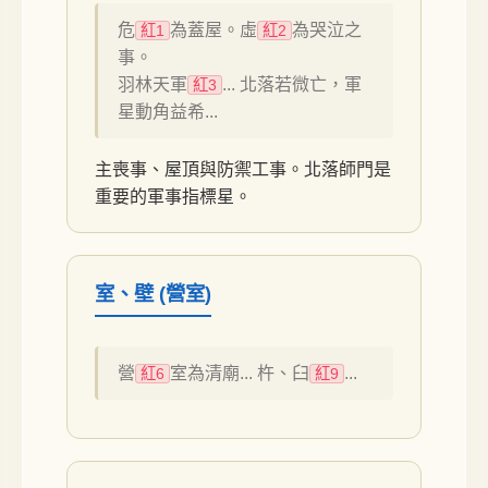
危
為蓋屋。虛
為哭泣之
紅1
紅2
事。
羽林天軍
... 北落若微亡，軍
紅3
星動角益希...
主喪事、屋頂與防禦工事。北落師門是
重要的軍事指標星。
室、壁 (營室)
營
室為清廟... 杵、臼
...
紅6
紅9