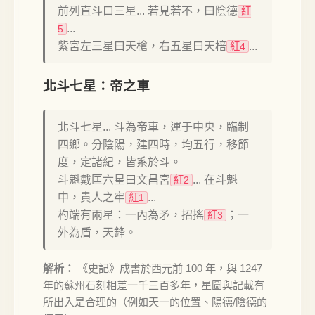
前列直斗口三星... 若見若不，曰陰德
紅
...
5
紫宮左三星曰天槍，右五星曰天棓
...
紅4
北斗七星：帝之車
北斗七星... 斗為帝車，運于中央，臨制
四鄉。分陰陽，建四時，均五行，移節
度，定諸紀，皆系於斗。
斗魁戴匡六星曰文昌宮
... 在斗魁
紅2
中，貴人之牢
...
紅1
杓端有兩星：一內為矛，招搖
；一
紅3
外為盾，天鋒。
解析：
《史記》成書於西元前 100 年，與 1247
年的蘇州石刻相差一千三百多年，星圖與記載有
所出入是合理的（例如天一的位置、陽德/陰德的