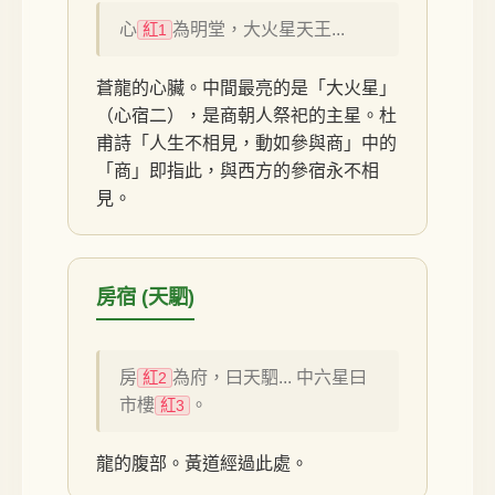
心
為明堂，大火星天王...
紅1
蒼龍的心臟。中間最亮的是「大火星」
（心宿二），是商朝人祭祀的主星。杜
甫詩「人生不相見，動如參與商」中的
「商」即指此，與西方的參宿永不相
見。
房宿 (天駟)
房
為府，曰天駟... 中六星曰
紅2
市樓
。
紅3
龍的腹部。黃道經過此處。