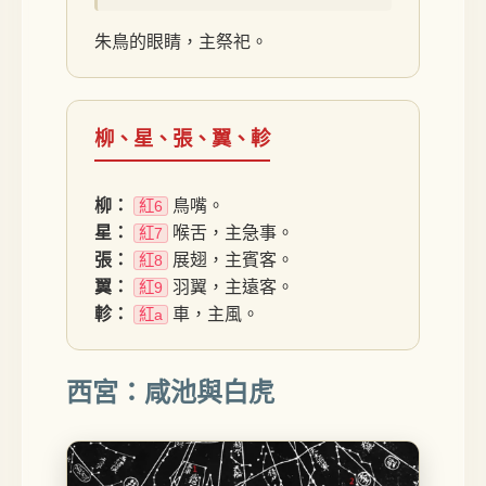
朱鳥的眼睛，主祭祀。
柳、星、張、翼、軫
柳：
鳥嘴。
紅6
星：
喉舌，主急事。
紅7
張：
展翅，主賓客。
紅8
翼：
羽翼，主遠客。
紅9
軫：
車，主風。
紅a
西宮：咸池與白虎