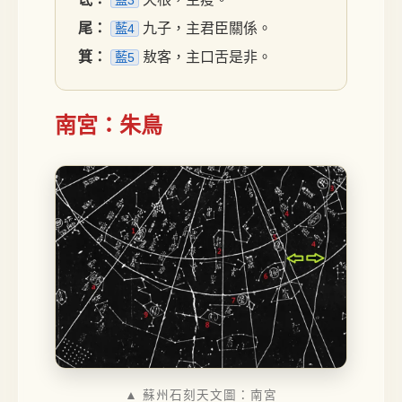
藍3
尾：
九子，主君臣關係。
藍4
箕：
敖客，主口舌是非。
藍5
南宮：朱鳥
▲ 蘇州石刻天文圖：南宮