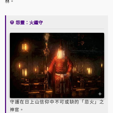
林。
💀 怨靈：火繼守
守護在日上山信仰中不可或缺的「忌火」之
神官。