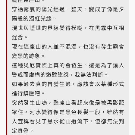
穿過霧氣的陽光經過一整天，變成了像是夕
陽般的濁紅光線。
現世與隱世的界線變得模糊，在黑霧中互相
混合。
現在這座山的人並不混濁，也沒有發生霧會
變黑的跡象。
這種災厄實際上真的會發生，還是為了讓人
警戒而虛構的道聽塗說，我無法判斷。
如果過去真的曾發生過，應該會以某種形式
進行鎮壓吧。
突然發生山鳴，整座山看起來像是被黑影籠
罩住，河水變得像是黑色長髮一般，雖然有
人宣稱看見了黑水從山道流下，但卻無法判
定真偽。