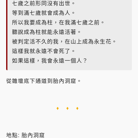
七歲之前形同沒有出世。
等到滿七歲就會成為人。
所以我要成為柱，在我滿七歲之前。
聽說成為柱就能永遠活著。
被判定活不久的我，在山上成為永生花。
這樣我就永遠不會死了。
如果這樣，我會永遠一個人？
從雛壇底下通道到胎內洞窟。
♦ ♦ ♦
地點: 胎內洞窟