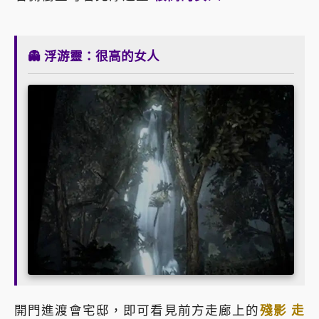
👻 浮游靈：很高的女人
開門進渡會宅邸，即可看見前方走廊上的
殘影
走