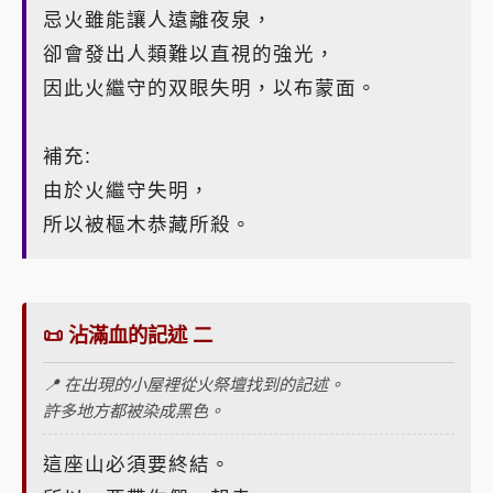
忌火雖能讓人遠離夜泉，
卻會發出人類難以直視的強光，
因此火繼守的双眼失明，以布蒙面。
補充:
由於火繼守失明，
所以被樞木恭藏所殺。
📜 沾滿血的記述 二
📍 在出現的小屋裡從火祭壇找到的記述。
許多地方都被染成黑色。
這座山必須要終結。