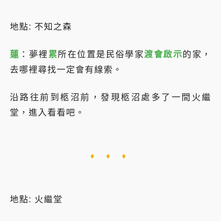
地點: 不知之森
蓮
：夢裡
累
所在位置是民俗學家
渡會啟示
的家，
去哪裡尋找一定會有線索。
沿路往前到柩沼前，發現柩沼處多了一間火繼
堂，進入看看吧。
♦ ♦ ♦
地點: 火繼堂