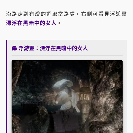
沿路走到有燈的迴廊岔路處，右側可看見浮遊靈
漂浮在黑暗中的女人
。
👻 浮游靈：漂浮在黑暗中的女人