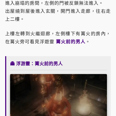
進入崩塌的房間，左側的門被反鎖無法進入。
出屋繞到屋後進入玄關，開門進入走廊，往右走
上二樓。
上樓左轉到火繼迴廊，左側樓下有篝火的房內，
在篝火旁可看見浮遊靈
篝火前的男人
。
👻 浮游靈：篝火前的男人