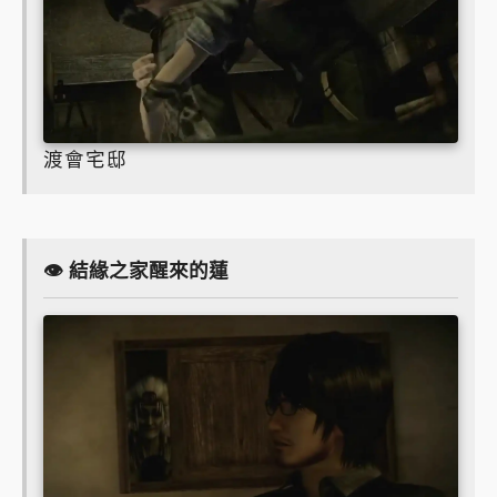
渡會宅邸
👁️ 結緣之家醒來的蓮