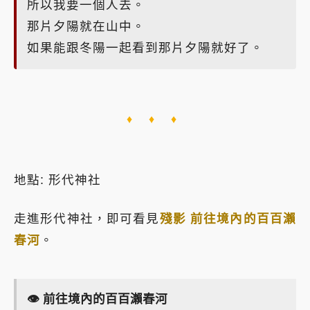
所以我要一個人去。
那片夕陽就在山中。
如果能跟冬陽一起看到那片夕陽就好了。
♦ ♦ ♦
地點: 形代神社
走進形代神社，即可看見
殘影
前往境內的百百瀨
春河
。
👁️ 前往境內的百百瀨春河