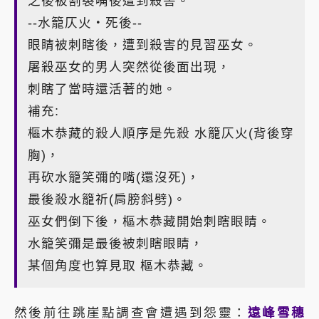
之後被割裂嘴後遭到殺害。
--水籠仄火・死後--
眼睛被刺瞎後，遭到殺害的見習巫女。
屠殺巫女的男人突然從後面出現，
刺瞎了當時還活著的她。
補充:
樞木恭藏的殺人順序是先殺 水籠仄火(背後穿
胸)，
再砍水籠笑彌的嘴(還沒死)，
最後殺水籠祈(肩膀斜劈)。
巫女們倒下後，樞木恭藏開始刺瞎眼睛。
水籠笑彌是最後被刺瞎眼睛，
某個角度也算見取 樞木恭藏。
然後前往跳崖點調查會遭遇到怨靈：
遠峰雪穗