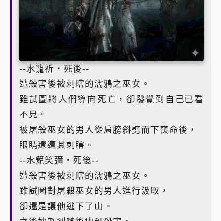
--水籠祈・死後--
遭殺害後被刺瞎的濡鴉之巫女。
雖試圖將人們導向死亡，卻發覺到自己已看
不見。
被屠殺巫女的男人從肩膀斜劈而下喪命後，
眼睛還遭其刺瞎。
--水籠笑彌・死後--
遭殺害後被刺瞎的濡鴉之巫女。
雖試圖對屠殺巫女的男人進行汲取，
卻還是讓他逃下了山。