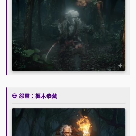
💀 怨靈：樞木恭藏