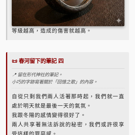
等級越高，造成的傷害就越高。
📜 春河留下的筆記 四
📍 留在形代神社的筆記。
小巧的字跡寫著關於「回憶之歌」的內容。
自從只剩我們兩人活著那時起，我們就一直
處於明天就是最後一天的氣氛。
我跟冬陽的感情變得很好了。
兩人共享著無法訴說的秘密，我們或許很享
受這樣的罪惡感。