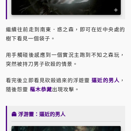
繼續往前走到南東．惑之森，即可在近中央處的
樹下看見一個袋子。
用手觸碰後感應到一個實況主跑到不知之森玩，
突然被持刀男子砍殺的情景。
看完後立即看見砍殺過來的浮遊靈
逼近的男人
，
隨後怨靈
樞木恭藏
出現攻擊。
👻 浮游靈：逼近的男人