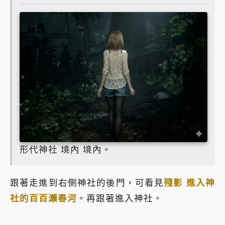
形代神社 境內 境內。
跟著走進到右側神社的後門，可看見
殘影
進入神
社的百百瀨春河
。再跟著進入神社。