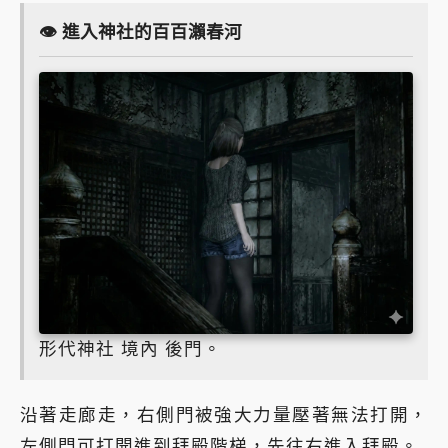
👁️ 進入神社的百百瀨春河
形代神社 境內 後門。
沿著走廊走，右側門被強大力量壓著無法打開，
左側門可打開進到拜殿階梯，先往右進入拜殿。