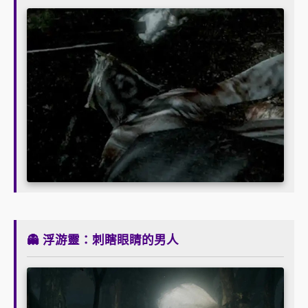
👻 浮游靈：刺瞎眼睛的男人