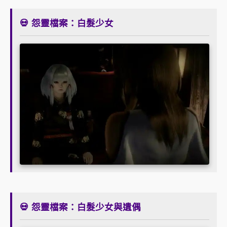
💀 怨靈檔案：白髮少女
💀 怨靈檔案：白髮少女與遺偶