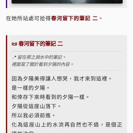
在她所站處可拾得
春河留下的筆記 二
。
📜 春河留下的筆記 二
📍 留在禊之淵水中的筆記。
裡面寫了關於看到夕陽的內容。
因為夕陽美得讓人想哭，我才來到這裡。
是一樣的夕陽。
和倖存下來時看到的夕陽一樣。
夕陽從這座山落下。
所以我必須前進。
化為這座山上的水流再自然也不過，是個正