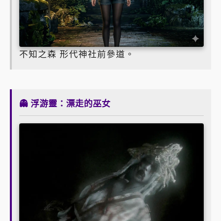
不知之森 形代神社前參道。
👻 浮游靈：漂走的巫女