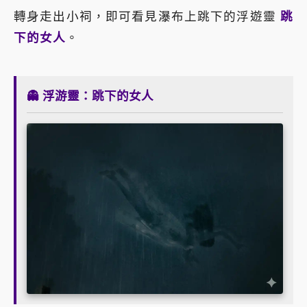
轉身走出小祠，即可看見瀑布上跳下的浮遊靈
跳
下的女人
。
👻 浮游靈：跳下的女人